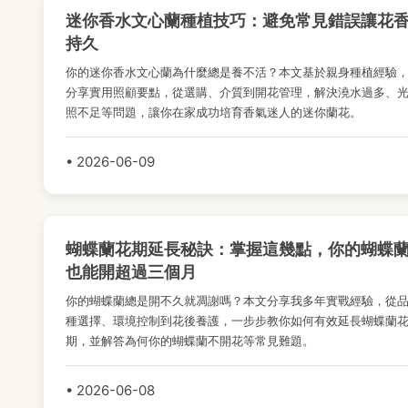
迷你香水文心蘭種植技巧：避免常見錯誤讓花
持久
你的迷你香水文心蘭為什麼總是養不活？本文基於親身種植經驗
分享實用照顧要點，從選購、介質到開花管理，解決澆水過多、
照不足等問題，讓你在家成功培育香氣迷人的迷你蘭花。
• 2026-06-09
蝴蝶蘭花期延長秘訣：掌握這幾點，你的蝴蝶
也能開超過三個月
你的蝴蝶蘭總是開不久就凋謝嗎？本文分享我多年實戰經驗，從
種選擇、環境控制到花後養護，一步步教你如何有效延長蝴蝶蘭
期，並解答為何你的蝴蝶蘭不開花等常見難題。
• 2026-06-08