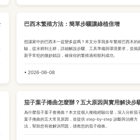
全
巴西木繁殖方法：簡單步驟讓綠植倍增
常
想讓家中的巴西木一盆變多盆嗎？本文分享我多年繁殖巴西木的
栽
驗，從水耕到土耕，詳細解說步驟、工具準備與環境要求，並揭
的
新手常犯的微妙錯誤，確保你的繁殖過程順利成功。
• 2026-06-08
茄子葉子捲曲怎麼辦？五大原因與實用解決步
要
為什麼茄子葉子會捲曲？本文從個人種植經驗出發，深入分析茄
預
葉子捲曲的五大常見原因，並提供 step-by-step 診斷與治療方
法，幫助您有效解決問題，拯救您的茄子植株。