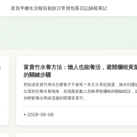
首頁
半糖生活報告
寵奴日常
揹包客日記
綠植筆記
訣
富貴竹水養方法：懶人也能養活，避開爛根黃
的關鍵步驟
親
想知道富貴竹用水怎麼養才不會死？本文分享從挑選、換水到擺
行
位置的完整水養指南，並揭露多數人忽略導致爛根的關鍵錯誤，
你輕鬆養出翠綠茂盛的開運富貴竹。
• 2026-06-09