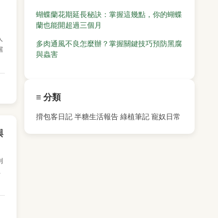
蝴蝶蘭花期延長秘訣：掌握這幾點，你的蝴蝶
蘭也能開超過三個月
人
多肉通風不良怎麼辦？掌握關鍵技巧預防黑腐
据
與蟲害
≡ 分類
揹包客日記
半糖生活報告
綠植筆記
寵奴日常
與
到
，