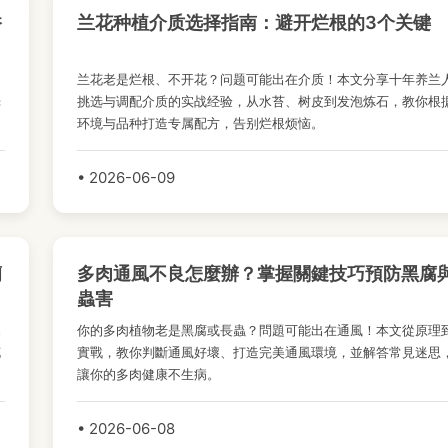
香
兰花种植介质选择指南：避开烂根的3个关键
，
兰花老是烂根、不开花？问题可能出在介质！本文分享十年养兰
光
挑选与调配介质的实战经验，从水苔、树皮到发泡炼石，教你根
环境与品种打造专属配方，告别烂根烦恼。
• 2026-06-09
蘭
多肉通風不良怎麼辦？掌握關鍵技巧預防黑腐
蟲害
品
你的多肉植物老是黑腐或長蟲？問題可能出在通風！本文從原理
花
實戰，教你判斷通風好壞、打造完美通風環境，並解答常見迷思
讓你的多肉健康不生病。
• 2026-06-08