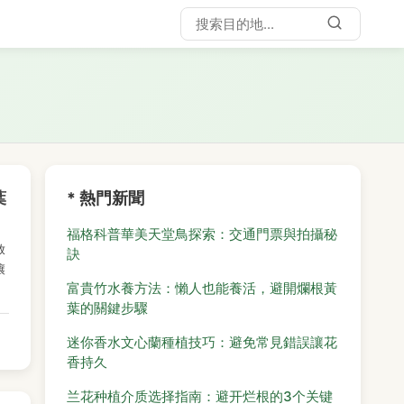
葉
* 熱門新聞
福格科普華美天堂鳥探索：交通門票與拍攝秘
放
訣
讓
富貴竹水養方法：懶人也能養活，避開爛根黃
葉的關鍵步驟
迷你香水文心蘭種植技巧：避免常見錯誤讓花
香持久
兰花种植介质选择指南：避开烂根的3个关键