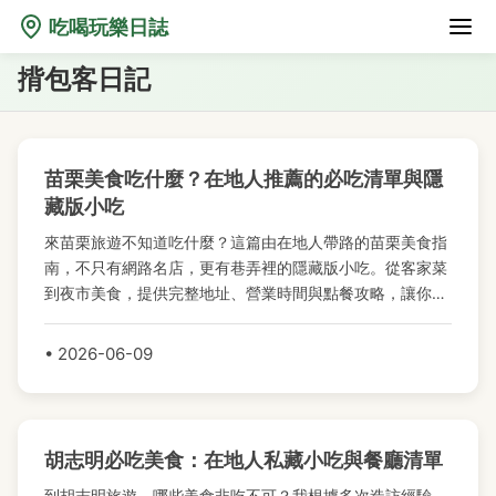
揹包客日記
揹包客日記
揹包客日記
揹包客日記
揹包客日記
揹包客日記
揹包客日記
揹包客日記
揹包客日記
揹包客日記
揹包客日記
揹包客日記
吃喝玩樂日誌
揹包客日記
苗栗美食吃什麼？在地人推薦的必吃清單與隱
藏版小吃
來苗栗旅遊不知道吃什麼？這篇由在地人帶路的苗栗美食指
南，不只有網路名店，更有巷弄裡的隱藏版小吃。從客家菜
到夜市美食，提供完整地址、營業時間與點餐攻略，讓你吃
得像個道地苗栗人。
• 2026-06-09
胡志明必吃美食：在地人私藏小吃與餐廳清單
到胡志明旅遊，哪些美食非吃不可？我根據多次造訪經驗，