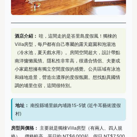
酒店介紹：
哇，這間走的是峇里島度假風！獨棟的
Villa房型，每戶都有自己專屬的露天庭園和泡湯池
（冷水池，夏天戲水用）。房間空間超大，設計帶點
南洋慵懶風情。隱私性非常高，很適合情侶、夫妻或
小家庭想擁有獨立空間度假的感覺。公共區域有泳池
和綠地造景，營造出濃厚的度假氛圍。想找點異國情
調的埔里住宿，這間很特別。
地址：
南投縣埔里鎮內埔路15-5號 (近牛耳藝術渡假
村)
房型與價格：
主要就是獨棟Villa房型（有兩人、四人規
格），價格較高，平日約 NT$6,000起，假日 NT$7,500