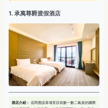
1. 承萬尊爵渡假酒店
酒店介紹：
這間應該算埔里目前數一數二氣派的國際