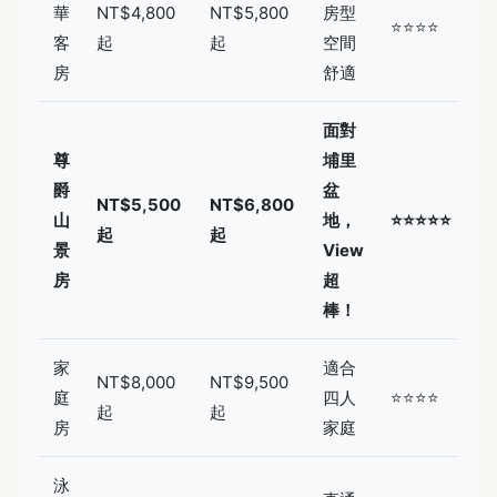
華
NT$4,800
NT$5,800
房型
⭐⭐⭐⭐
客
起
起
空間
房
舒適
面對
尊
埔里
爵
盆
NT$5,500
NT$6,800
山
地，
⭐⭐⭐⭐⭐
起
起
景
View
房
超
棒！
家
適合
NT$8,000
NT$9,500
庭
四人
⭐⭐⭐⭐
起
起
房
家庭
泳