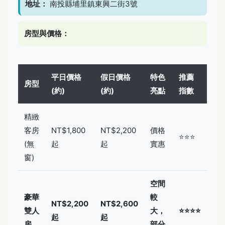
地址：
南投縣埔里鎮東興二街3號
房型與價格：
平日價格
假日價格
特色
推薦
房型
(約)
(約)
亮點
指數
精緻
客房
NT$1,800
NT$2,200
價格
⭐⭐⭐
(無
起
起
實惠
窗)
空間
豪華
較
NT$2,200
NT$2,600
雙人
大，
⭐⭐⭐⭐
起
起
房
部分