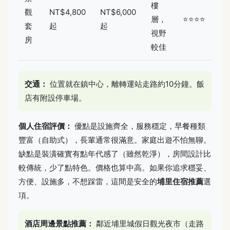
樓
觀
NT$4,800
NT$6,000
層，
⭐⭐⭐⭐
套
起
起
視野
房
較佳
交通：
位置就在鎮中心，離轉運站走路約10分鐘。飯
店有附設停車場。
個人住宿評價：
優點是設施齊全，服務穩定，早餐種類
豐富（自助式），長輩通常很滿意。家庭出遊不怕無聊。
缺點是裝潢確實有點年代感了（雖然乾淨），房間設計比
較傳統，少了點特色。價格也算中高。如果你追求穩妥、
方便、設施多，不想踩雷，這間是安全的
埔里住宿推薦
選
項。
酒店周邊景點推薦：
鄰近埔里城假日觀光夜市（走路