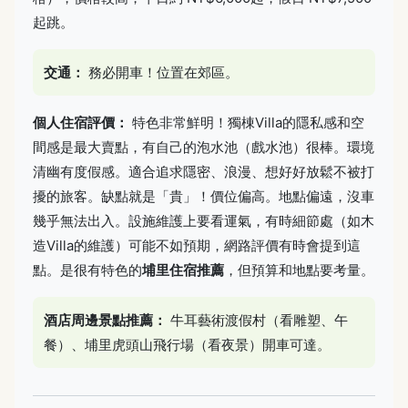
起跳。
交通：
務必開車！位置在郊區。
個人住宿評價：
特色非常鮮明！獨棟Villa的隱私感和空
間感是最大賣點，有自己的泡水池（戲水池）很棒。環境
清幽有度假感。適合追求隱密、浪漫、想好好放鬆不被打
擾的旅客。缺點就是「貴」！價位偏高。地點偏遠，沒車
幾乎無法出入。設施維護上要看運氣，有時細節處（如木
造Villa的維護）可能不如預期，網路評價有時會提到這
點。是很有特色的
埔里住宿推薦
，但預算和地點要考量。
酒店周邊景點推薦：
牛耳藝術渡假村（看雕塑、午
餐）、埔里虎頭山飛行場（看夜景）開車可達。