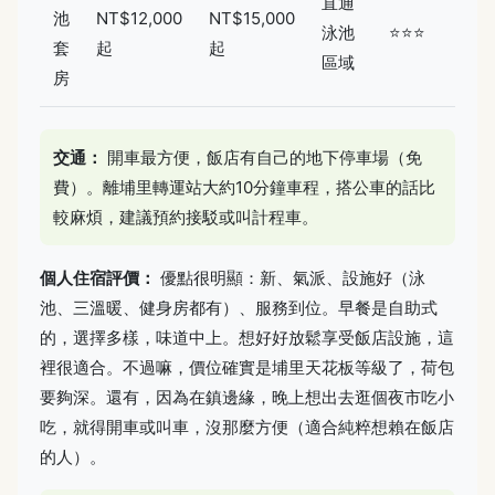
直通
池
NT$12,000
NT$15,000
泳池
⭐⭐⭐
套
起
起
區域
房
交通：
開車最方便，飯店有自己的地下停車場（免
費）。離埔里轉運站大約10分鐘車程，搭公車的話比
較麻煩，建議預約接駁或叫計程車。
個人住宿評價：
優點很明顯：新、氣派、設施好（泳
池、三溫暖、健身房都有）、服務到位。早餐是自助式
的，選擇多樣，味道中上。想好好放鬆享受飯店設施，這
裡很適合。不過嘛，價位確實是埔里天花板等級了，荷包
要夠深。還有，因為在鎮邊緣，晚上想出去逛個夜市吃小
吃，就得開車或叫車，沒那麼方便（適合純粹想賴在飯店
的人）。