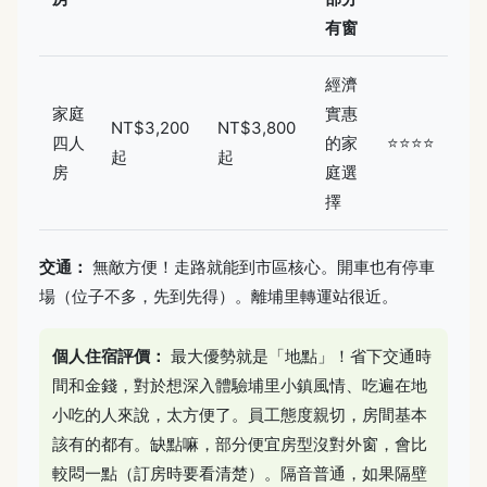
有窗
經濟
家庭
實惠
NT$3,200
NT$3,800
四人
的家
⭐⭐⭐⭐
起
起
房
庭選
擇
交通：
無敵方便！走路就能到市區核心。開車也有停車
場（位子不多，先到先得）。離埔里轉運站很近。
個人住宿評價：
最大優勢就是「地點」！省下交通時
間和金錢，對於想深入體驗埔里小鎮風情、吃遍在地
小吃的人來說，太方便了。員工態度親切，房間基本
該有的都有。缺點嘛，部分便宜房型沒對外窗，會比
較悶一點（訂房時要看清楚）。隔音普通，如果隔壁