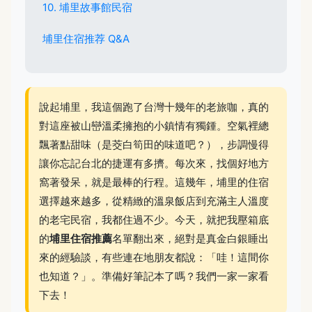
10. 埔里故事館民宿
埔里住宿推荐 Q&A
說起埔里，我這個跑了台灣十幾年的老旅咖，真的
對這座被山巒溫柔擁抱的小鎮情有獨鍾。空氣裡總
飄著點甜味（是茭白筍田的味道吧？），步調慢得
讓你忘記台北的捷運有多擠。每次來，找個好地方
窩著發呆，就是最棒的行程。這幾年，埔里的住宿
選擇越來越多，從精緻的溫泉飯店到充滿主人溫度
的老宅民宿，我都住過不少。今天，就把我壓箱底
的
埔里住宿推薦
名單翻出來，絕對是真金白銀睡出
來的經驗談，有些連在地朋友都說：「哇！這間你
也知道？」。準備好筆記本了嗎？我們一家一家看
下去！