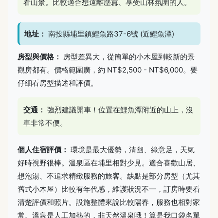
看山景。比較適合想遠離塵囂、享受山林氛圍的人。
地址：
南投縣埔里鎮鯉魚路37-6號 (近鯉魚潭)
房型與價格：
房型差異大，從簡單的小木屋到較新的景
觀房都有。價格範圍廣，約 NT$2,500 - NT$6,000。要
仔細看房型描述和評價。
交通：
強烈建議開車！位置在鯉魚潭附近的山上，沒
車非常不便。
個人住宿評價：
環境是最大優勢，清幽、綠意足，天氣
好時視野很棒。溫泉區在埔里相對少見。適合喜歡山居、
想泡湯、不追求精緻服務的旅客。缺點是部分房型（尤其
舊式小木屋）比較有年代感，維護狀況不一，訂房時要看
清楚評價和照片。設施整體來說比較陽春，服務也相對家
常。溫泉是人工加熱的，非天然溫泉哦！算是我口袋名單