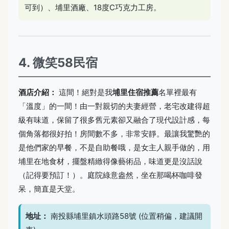
可到）、埔里酒廠、18度C巧克力工房。
4. 微笑58民宿
酒店介紹：
這間！絕對是我
埔里住宿推薦
名單裡最有
「溫度」的一間！由一對親切的夫妻經營，老宅改建得超
級有味道，保留了很多舊元素卻又融合了現代設計感，每
個角落都很好拍！房間數不多，非常安靜。最讓我驚艷的
是他們家的早餐，不是自助餐哦，是女主人親手做的，用
埔里在地食材，擺盤精緻得像藝術品，味道更是沒話說
（記得要預訂！）。庭院綠意盎然，坐在那喝杯咖啡發
呆，簡直是天堂。
地址：
南投縣埔里鎮水頭路58號 (位置稍偏，建議開