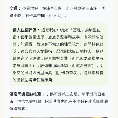
交通：
位置很好！在埔里市區，走路可到第三市場、周
邊小吃。有停車空間（但不大）。
個人住宿評價：
這是我心中最有「靈魂」的埔里住
宿！藝術氛圍濃厚，處處是驚喜和故事。老闆熱情健
談，能獲得一般遊客不知道的埔里視角。房間特色鮮
明，適合喜歡人文藝術、厭倦制式飯店的旅人。缺點
是民宿老宅改建，隔音相對普通（但也因為這樣更有
老屋韻味？），設備非頂級新穎（但乾淨整潔），衛
浴空間可能因房型而異（訂房時確認）。是非常獨特
的體驗型
埔里住宿推薦
！
酒店周邊景點推薦：
走路可達第三市場、埔里城假日夜
市、恒吉宮媽祖廟、附近巷弄內也有不少特色小店咖啡廳
值得探索。