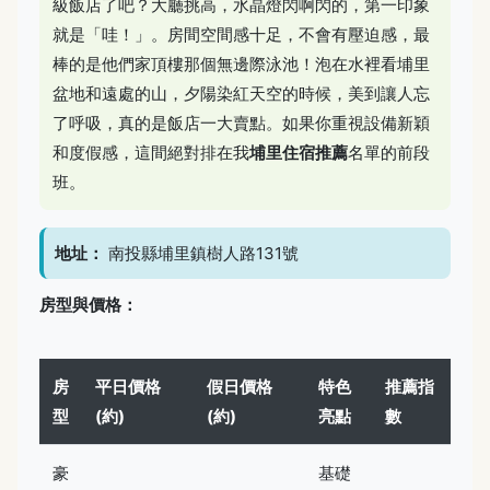
級飯店了吧？大廳挑高，水晶燈閃啊閃的，第一印象
就是「哇！」。房間空間感十足，不會有壓迫感，最
棒的是他們家頂樓那個無邊際泳池！泡在水裡看埔里
盆地和遠處的山，夕陽染紅天空的時候，美到讓人忘
了呼吸，真的是飯店一大賣點。如果你重視設備新穎
和度假感，這間絕對排在我
埔里住宿推薦
名單的前段
班。
地址：
南投縣埔里鎮樹人路131號
房型與價格：
房
平日價格
假日價格
特色
推薦指
型
(約)
(約)
亮點
數
豪
基礎