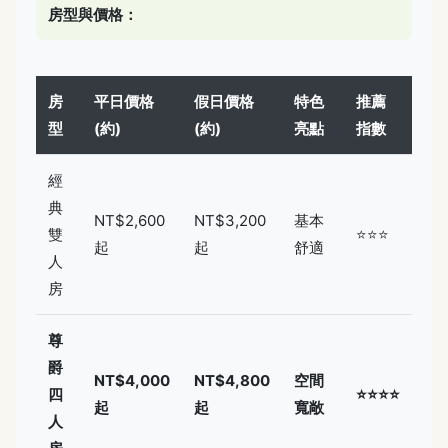
房型與價格：
房
平日價格
假日價格
特色
推薦
型
(約)
(約)
亮點
指數
經
典
NT$2,600
NT$3,200
基本
雙
⭐⭐⭐
起
起
舒適
人
房
尊
爵
NT$4,000
NT$4,800
空間
四
⭐⭐⭐⭐
起
起
寬敞
人