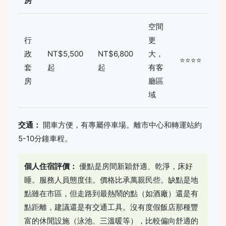
房
空間
行
更
政
NT$5,500
NT$6,800
大，
⭐⭐⭐⭐
套
起
起
有客
房
廳區
域
交通：
開車方便，有專屬停車場。離市中心和轉運站約
5-10分鐘車程。
個人住宿評價：
優點是房間新穎舒適、乾淨，床好
睡。服務人員態度佳。價格比承萬親民些。缺點是地
點雖在市區，但走路到最熱鬧的點（如酒廠）還是有
點距離，建議還是有交通工具。沒有度假飯店那種豐
富的休閒設施（泳池、三溫暖等），比較偏向舒適的