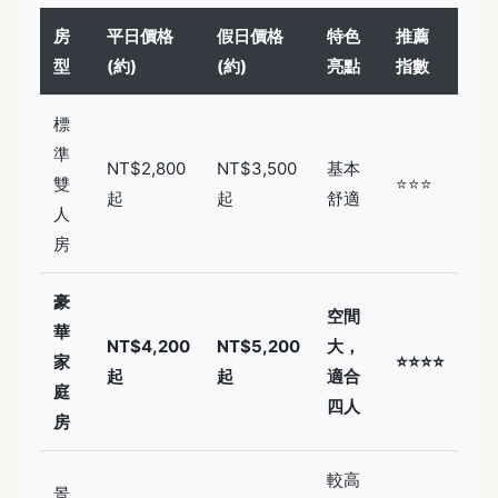
房
平日價格
假日價格
特色
推薦
型
(約)
(約)
亮點
指數
標
準
NT$2,800
NT$3,500
基本
雙
⭐⭐⭐
起
起
舒適
人
房
豪
空間
華
NT$4,200
NT$5,200
大，
家
⭐⭐⭐⭐
起
起
適合
庭
四人
房
較高
景