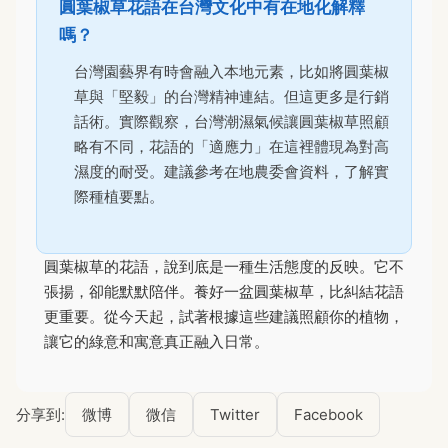
圓葉椒草花語在台灣文化中有在地化解釋
嗎？
台灣園藝界有時會融入本地元素，比如將圓葉椒
草與「堅毅」的台灣精神連結。但這更多是行銷
話術。實際觀察，台灣潮濕氣候讓圓葉椒草照顧
略有不同，花語的「適應力」在這裡體現為對高
濕度的耐受。建議參考在地農委會資料，了解實
際種植要點。
圓葉椒草的花語，說到底是一種生活態度的反映。它不
張揚，卻能默默陪伴。養好一盆圓葉椒草，比糾結花語
更重要。從今天起，試著根據這些建議照顧你的植物，
讓它的綠意和寓意真正融入日常。
分享到:
微博
微信
Twitter
Facebook