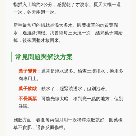
指插入土壤約2公分，感覺乾了才澆水。夏天大概一週
一次，冬天兩週一次。
新手最常犯的錯就是澆太多水。圓葉椒草的肉質葉儲
水，過濕會爛根。我曾經每三天澆一次，結果葉子開始
掉，後來調整才救回來。
常見問題與解決方案
葉子變黃
：通常是澆水過多。檢查土壤排水，換用多
肉專用土。
葉子軟皺
：缺水了，趕緊澆透水，但別泡著。
不長新葉
：可能光線太暗，移到亮一點的地方，但別
暴曬。
施肥方面，春夏每兩個月用一次稀釋液肥就好。圓葉椒
草不貪肥，過多反而傷根。