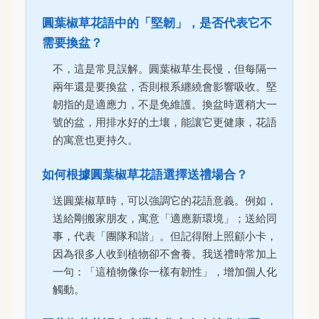
圓葉椒草花語中的「堅韌」，是否代表它不
需要換盆？
不，這是常見誤解。圓葉椒草生長慢，但每隔一
兩年還是要換盆，否則根系纏繞會影響吸收。堅
韌指的是適應力，不是免維護。換盆時選稍大一
號的盆，用排水好的土壤，能讓它更健康，花語
的寓意也更持久。
如何根據圓葉椒草花語選擇送禮場合？
送圓葉椒草時，可以強調它的花語意義。例如，
送給剛搬家朋友，寓意「適應新環境」；送給同
事，代表「團隊和諧」。但記得附上照顧小卡，
因為很多人收到植物卻不會養。我送禮時常加上
一句：「這植物像你一樣有韌性」，增加個人化
觸動。