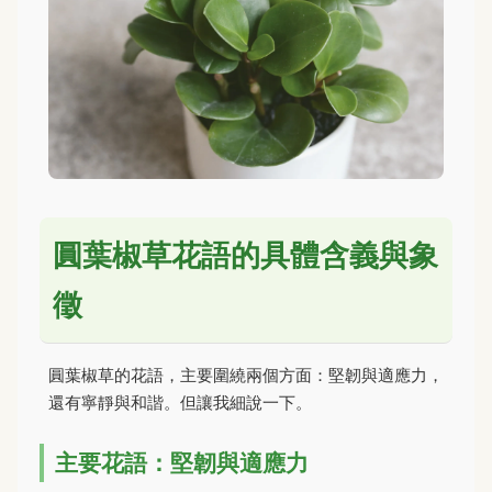
圓葉椒草花語的具體含義與象
徵
圓葉椒草的花語，主要圍繞兩個方面：堅韌與適應力，
還有寧靜與和諧。但讓我細說一下。
主要花語：堅韌與適應力