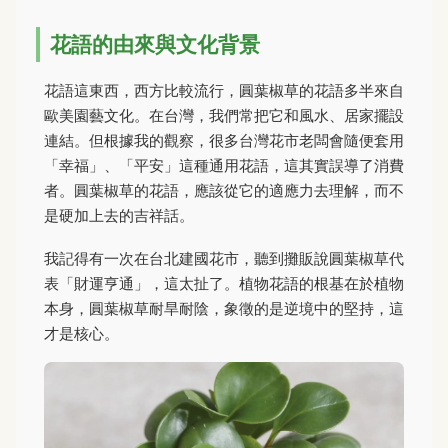
花語的由來與文化背景
花語這東西，西方比較流行，圓葉椒草的花語多半來自
歐美園藝文化。在台灣，我們常把它和風水、居家擺設
連結。但根據我的觀察，很多台灣花市老闆會隨便套用
「幸福」、「平安」這種通用花語，這其實誤導了消費
者。圓葉椒草的花語，應該從它的適應力去理解，而不
是硬加上去的吉祥話。
我記得有一次在台北建國花市，聽到攤販說圓葉椒草代
表「財運亨通」，這太扯了。植物花語的根基在於植物
本身，圓葉椒草耐旱耐陰，象徵的是逆境中的堅持，這
才是核心。