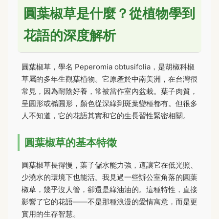
圓葉椒草是什麼？從植物學到
花語的深度解析
圓葉椒草，學名 Peperomia obtusifolia，是胡椒科椒
草屬的多年生觀葉植物。它原產於中南美洲，在台灣很
常見，因為耐陰好養，常被當作室內盆栽。葉子肉質，
呈圓形或橢圓形，顏色從深綠到斑葉變種都有。但很多
人不知道，它的花語其實和它的生長習性緊密相關。
圓葉椒草的基本特徵
圓葉椒草長得慢，葉子儲水能力強，這讓它在低光照、
少澆水的環境下也能活。我見過一些辦公室角落的圓葉
椒草，幾乎沒人管，卻還是綠油油的。這種特性，直接
影響了它的花語——不是那種浪漫的愛情寓意，而是更
實用的生存智慧。