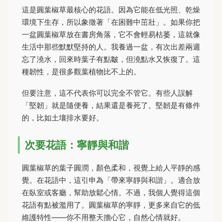
這是圓葉椒草最核心的花語。因為它能在低光照、乾燥
環境下生存，所以象徵著「在困難中茁壯」。如果你把
一盆圓葉椒草放在書房角落，它不會輕易枯萎，這就像
生活中那些默默堅持的人。我養過一盆，有次出差兩週
忘了澆水，回來時葉子有點皺，但澆點水又恢復了。這
種韌性，是很多觀葉植物比不上的。
但要注意，這不代表你可以完全不管它。有些人誤解
「堅韌」就是隨便養，結果還是養死了。堅韌是有條件
的，比如土壤排水要好。
次要花語：寧靜與和諧
圓葉椒草的葉子圓潤，顏色柔和，視覺上給人平靜的感
覺。在花語中，這引申為「帶來寧靜與和諧」。適合放
在臥室或客廳，幫助放鬆心情。不過，我個人覺得這個
花語有點被濫用了。圓葉椒草的寧靜，更多來自它的低
維護特性——你不用整天擔心它，自然心情就好。