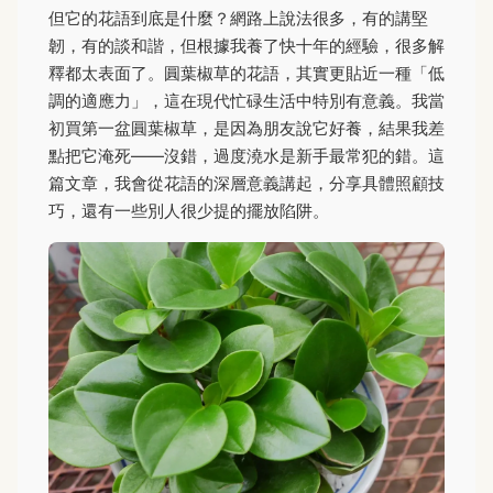
但它的花語到底是什麼？網路上說法很多，有的講堅
韌，有的談和諧，但根據我養了快十年的經驗，很多解
釋都太表面了。圓葉椒草的花語，其實更貼近一種「低
調的適應力」，這在現代忙碌生活中特別有意義。我當
初買第一盆圓葉椒草，是因為朋友說它好養，結果我差
點把它淹死——沒錯，過度澆水是新手最常犯的錯。這
篇文章，我會從花語的深層意義講起，分享具體照顧技
巧，還有一些別人很少提的擺放陷阱。