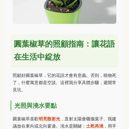
圓葉椒草的照顧指南：讓花語
在生活中綻放
照顧好圓葉椒草，它的花語才會有意義。否則，植物死
了，什麼寓意都是空談。這裡我分享具體步驟，避開常
見坑。
光照與澆水要點
圓葉椒草喜歡
明亮散射光
，直射太陽會曬傷葉子。我建
議放在東向或北向窗邊。澆水是關鍵：
土乾再澆
，用手