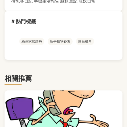
揹包客日記
半糖生活報告
綠植筆記
寵奴日常
# 熱門標籤
綠色家居趨勢
新手植物養護
圓葉椒草
相關推薦