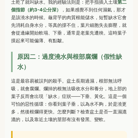
土乾了就叫缺水。我的經驗法則是：把手指插入土壤
第二
個指節（約3-4公分深）
，如果感覺不到任何濕氣，那才
是該澆水的時候。龜背芋的肉質根能儲水，短暫缺水它會
先消耗自身水分，等真的撐不住，葉片細胞失去膨壓，就
會從邊緣開始軟塌、下垂，通常是老葉先遭殃。這時葉子
摸起來可能偏薄、有點皺。
原因二：過度澆水與根部腐爛（假性缺
水）
這是最容易被誤判的殺手。盆土長期過濕，根部無法呼
吸，就會腐爛。爛掉的根無法吸收水分和養分，地上部的
葉子反而會出現「缺水」症狀——下垂、黃化。這是一個
可怕的惡性循環：你看到葉子垂，以為水不夠，於是澆更
多，然後根爛得更快。怎麼判斷？檢查盆土是否一直濕漉
漉的，以及靠近土壤的莖部有沒有發黑、變軟。