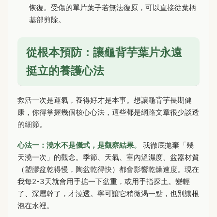
恢復。受傷的單片葉子若無法復原，可以直接從葉柄
基部剪除。
從根本預防：讓龜背芋葉片永遠
挺立的養護心法
救活一次是運氣，養得好才是本事。想讓龜背芋長期健
康，你得掌握幾個核心心法，這些都是網路文章很少談透
的細節。
心法一：澆水不是儀式，是觀察結果。
我徹底拋棄「幾
天澆一次」的觀念。季節、天氣、室內溫濕度、盆器材質
（塑膠盆乾得慢，陶盆乾得快）都會影響乾燥速度。現在
我每2-3天就會用手掂一下盆重，或用手指探土。變輕
了、深層幹了，才澆透。寧可讓它稍微渴一點，也別讓根
泡在水裡。