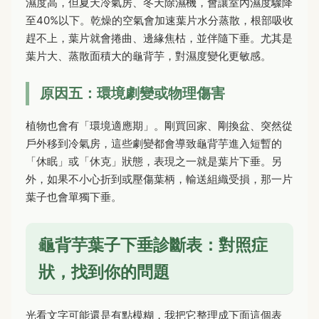
濕度高，但夏天冷氣房、冬天除濕機，會讓室內濕度驟降
至40%以下。乾燥的空氣會加速葉片水分蒸散，根部吸收
趕不上，葉片就會捲曲、邊緣焦枯，並伴隨下垂。尤其是
葉片大、蒸散面積大的龜背芋，對濕度變化更敏感。
原因五：環境劇變或物理傷害
植物也會有「環境適應期」。剛買回家、剛換盆、突然從
戶外移到冷氣房，這些劇變都會導致龜背芋進入短暫的
「休眠」或「休克」狀態，表現之一就是葉片下垂。另
外，如果不小心折到或壓傷葉柄，輸送組織受損，那一片
葉子也會單獨下垂。
龜背芋葉子下垂診斷表：對照症
狀，找到你的問題
光看文字可能還是有點模糊，我把它整理成下面這個表