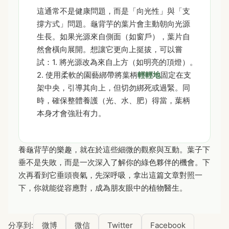
這通常不是健康問題，而是「向光性」與「支
撐方式」問題。龜背芋的葉片會主動朝向光源
生長。如果光源來自側面（如窗戶），葉片自
然會橫向展開。想讓它更向上挺拔，可以嘗
試：1. 將光源改為來自上方（如明亮的頂燈）。
2. 使用柔軟的園藝綁帶將葉柄
輕輕地
固定在支
架中央，引導其向上，但切勿綁死或過緊。同
時，確保整體養護（光、水、肥）得當，葉柄
本身才會強壯有力。
養龜背芋的樂趣，就在於這些細微的觀察與互動。葉子下
垂不是失敗，而是一次深入了解你的綠色夥伴的機會。下
次再看到它垂頭喪氣，先深呼吸，拿出這篇文章對照一
下，你就能從容應對，成為朋友眼中的植物醫生。
分享到:
微博
微信
Twitter
Facebook