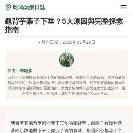
吃喝玩樂日誌
龜背芋葉子下垂？5大原因與完整拯救
指南
•
發布日期：2026年05月29日
作者：
林睦森
我是一位深耕園藝領域逾十年的植栽顧問。畢業於台大園藝系，曾任職於景
觀設計公司，現為全職植物博主與居家植栽佈置師。我擅長將複雜的植物生
理學轉化為淺顯易懂的照護指南，致力於協助城市居民在繁忙的生活中，透
過雙手觸摸泥土的溫度，成功打造屬於自己的綠意角落。
我看著客廳角落那盆養了三年的龜背芋，前陣子有幾片新
葉軟趴趴地垂下來，像洩了氣的氣球。那瞬間心都涼了半