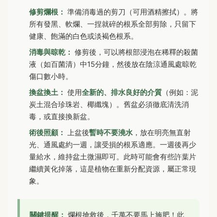
修剪爛根：
準備消毒過的剪刀（可用酒精擦拭）。將
所有發黑、軟爛、一捏就碎的根系全部剪除，只留下
健康、飽滿的白色或淡褐色根系。
消毒與晾乾：
修剪後，可以將根部浸泡在稀釋的殺菌
液（如百菌清）中15分鐘，然後放在陰涼通風處晾乾
傷口數小時。
換盆換土：
使用
全新的、排水良好的介質
（例如：泥
炭土混合珍珠岩、椰纖塊）。舊盆必須徹底清洗消
毒，或直接換新盆。
術後照顧：
上盆後
暫時不要澆水
，放在明亮無直射
光、通風處約一週，讓受損的根系適應。一週後再少
量給水，維持盆土微濕即可。此時可能會有些許葉片
繼續黃化掉落，這是植物在重新分配資源，屬正常現
象。
關鍵提醒：
爛根搶救後，千萬不要馬上施肥！此