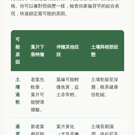
格。你可以像對照病歷一樣，檢查你家龜背芋的綜合表
現，快速鎖定最可能的原因。
可
能
葉片下
伴隨其他症
土壤與根部狀
原
垂特徵
狀
態
因
土
老葉先
葉緣可能輕
土壤乾燥至深
壤
軟垂，
微焦黃，盆
層，根系健康
過
葉片可
土非常輕。
但乾縮。
乾
能變薄
微皺。
過
新老葉
葉片黃化
土壤長期濕
度
都可能
（尤其是嫩
潤，拔起可見