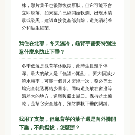
株，那片葉子也很難恢復原狀，但它可能不會
立即脫落。如果葉片已經開始軟爛、出現水漬
狀或發黑，建議直接從基部剪除，避免消耗養
分和滋生細菌。
我住在北部，冬天濕冷，龜背芋需要特別注
意什麼來防止下垂？
冬季低溫是龜背芋休眠期，此時生長幾乎停
滯。最大的敵人是「低溫+潮濕」。要大幅減少
澆水頻率，可能一個月才需澆一次，務必等土
壤完全乾透再給少量水。同時避免放在窗邊等
溫差大的地方，遠離暖氣出風口。保持盆土偏
乾，是幫它安全越冬、預防爛根下垂的關鍵。
我用了支架，但龜背芋的葉子還是向外攤開
下垂，不夠挺拔，怎麼辦？