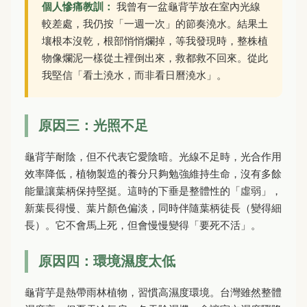
個人慘痛教訓：
我曾有一盆龜背芋放在室內光線
較差處，我仍按「一週一次」的節奏澆水。結果土
壤根本沒乾，根部悄悄爛掉，等我發現時，整株植
物像爛泥一樣從土裡倒出來，救都救不回來。從此
我堅信「看土澆水，而非看日曆澆水」。
原因三：光照不足
龜背芋耐陰，但不代表它愛陰暗。光線不足時，光合作用
效率降低，植物製造的養分只夠勉強維持生命，沒有多餘
能量讓葉柄保持堅挺。這時的下垂是整體性的「虛弱」，
新葉長得慢、葉片顏色偏淡，同時伴隨葉柄徒長（變得細
長）。它不會馬上死，但會慢慢變得「要死不活」。
原因四：環境濕度太低
龜背芋是熱帶雨林植物，習慣高濕度環境。台灣雖然整體