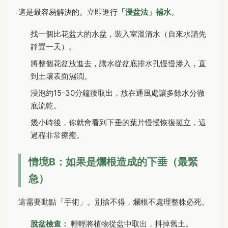
這是最容易解決的。立即進行
「浸盆法」補水
。
找一個比花盆大的水盆，裝入室溫清水（自來水請先
靜置一天）。
將整個花盆放進去，讓水從盆底排水孔慢慢滲入，直
到土壤表面濕潤。
浸泡約15-30分鐘後取出，放在通風處讓多餘水分徹
底流乾。
幾小時後，你就會看到下垂的葉片慢慢恢復挺立，這
過程非常療癒。
情境B：如果是爛根造成的下垂（最緊
急）
這需要動點「手術」。別捨不得，爛根不處理整株必死。
脫盆檢查：
輕輕將植物從盆中取出，抖掉舊土。