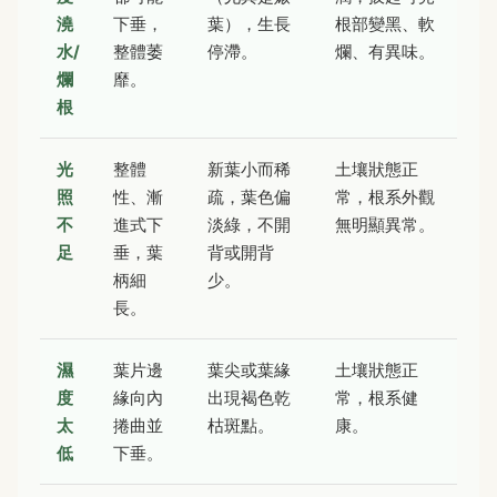
澆
下垂，
葉），生長
根部變黑、軟
水/
整體萎
停滯。
爛、有異味。
爛
靡。
根
光
整體
新葉小而稀
土壤狀態正
照
性、漸
疏，葉色偏
常，根系外觀
不
進式下
淡綠，不開
無明顯異常。
足
垂，葉
背或開背
柄細
少。
長。
濕
葉片邊
葉尖或葉緣
土壤狀態正
度
緣向內
出現褐色乾
常，根系健
太
捲曲並
枯斑點。
康。
低
下垂。