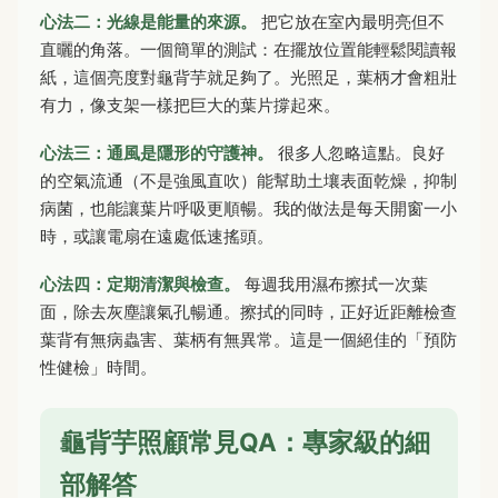
心法二：光線是能量的來源。
把它放在室內最明亮但不
直曬的角落。一個簡單的測試：在擺放位置能輕鬆閱讀報
紙，這個亮度對龜背芋就足夠了。光照足，葉柄才會粗壯
有力，像支架一樣把巨大的葉片撐起來。
心法三：通風是隱形的守護神。
很多人忽略這點。良好
的空氣流通（不是強風直吹）能幫助土壤表面乾燥，抑制
病菌，也能讓葉片呼吸更順暢。我的做法是每天開窗一小
時，或讓電扇在遠處低速搖頭。
心法四：定期清潔與檢查。
每週我用濕布擦拭一次葉
面，除去灰塵讓氣孔暢通。擦拭的同時，正好近距離檢查
葉背有無病蟲害、葉柄有無異常。這是一個絕佳的「預防
性健檢」時間。
龜背芋照顧常見QA：專家級的細
部解答