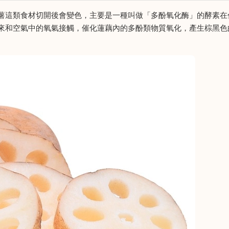
薯這類食材切開後會變色，主要是一種叫做「多酚氧化酶」的酵素在
來和空氣中的氧氣接觸，催化蓮藕內的多酚類物質氧化，產生棕黑色