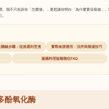
理。我不只告訴你「怎麼做」，更想讓你明白「為什麼要這樣做」。
三。
大關鍵步驟：從挑選到烹煮
實戰食譜應用：涼拌與燉湯技巧
蓮藕料理疑難雜症FAQ
多酚氧化酶