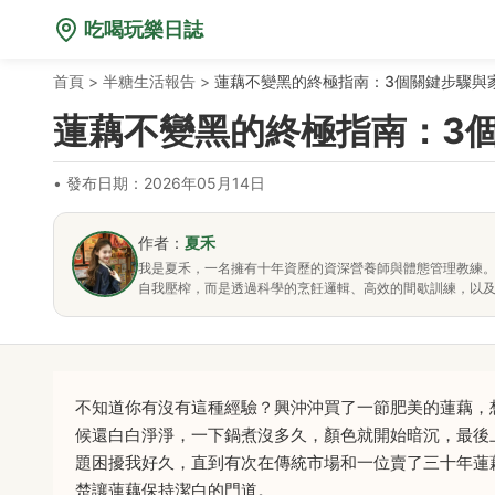
吃喝玩樂日誌
首頁
>
半糖生活報告
>
蓮藕不變黑的終極指南：3個關鍵步驟與
蓮藕不變黑的終極指南：3
•
發布日期：2026年05月14日
作者：
夏禾
我是夏禾，一名擁有十年資歷的資深營養師與體態管理教練
自我壓榨，而是透過科學的烹飪邏輯、高效的間歇訓練，以
不知道你有沒有這種經驗？興沖沖買了一節肥美的蓮藕，
候還白白淨淨，一下鍋煮沒多久，顏色就開始暗沉，最後
題困擾我好久，直到有次在傳統市場和一位賣了三十年蓮
楚讓蓮藕保持潔白的門道。