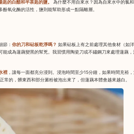
1湯匙的白醋和半茶匙的鹽。
為什麼不用自來水？因為自來水中的氯和
多酚氧化酶的活性，鹽則能幫助形成一點隔離層。
細節：
你的刀和砧板乾淨嗎？
如果砧板上有之前處理其他食材（如
可能成為蓮藕變黑的幫兇。我習慣用陶瓷刀或不鏽鋼刀來處理蓮藕，
水裡
，讓每一面都充分浸到。浸泡時間至少15分鐘，如果時間充裕，
是正常的，髒東西和部分澱粉被泡出來了，但蓮藕本體會越來越白。