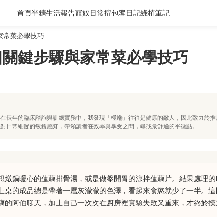
首頁
半糖生活報告
寵奴日常
揹包客日記
綠植筆記
家常菜必學技巧
個關鍵步驟與家常菜必學技巧
。在長年的臨床諮詢與訓練實務中，我發現「極端」往往是健康的敵人，因此致力於推
及對日常細節的敏銳感知，帶領讀者在效率與享受之間，尋找最舒適的平衡點。
想燉鍋暖心的蓮藕排骨湯，或是做盤開胃的涼拌蓮藕片。結果處理的
上桌的成品總是帶著一層灰濛濛的色澤，看起來食慾就少了一半。這
藕的阿伯聊天，加上自己一次次在廚房裡實驗失敗又重來，才終於摸