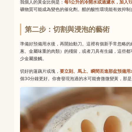
我個人的黃金比例是：
每1公升的冷開水或過濾水，加入
礦物質可能成為變色的催化劑。醋的酸性環境能有效抑制
第二步：切割與浸泡的藝術
準備好預備用水後，再開始動刀。這裡有個新手常忽略的
蔥、金屬味重的肉類）的殘留，或者刀具有生鏽，這些都
少金屬接觸。
切好的蓮藕片或塊，
要立刻、馬上、瞬間丟進那盆預備用
個30分鐘更好。你會發現泡過的水可能會微微變黃，那