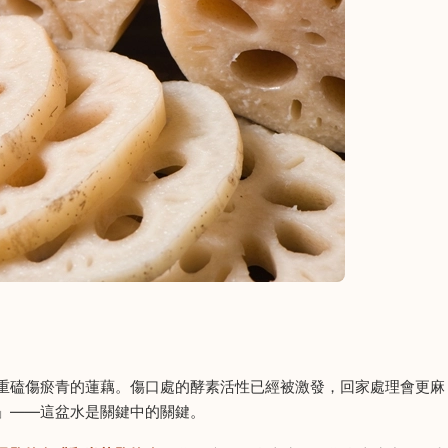
重磕傷瘀青的蓮藕。傷口處的酵素活性已經被激發，回家處理會更麻
」——這盆水是關鍵中的關鍵。