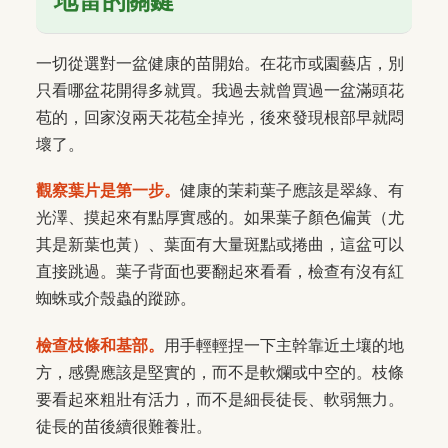
地雷的關鍵
一切從選對一盆健康的苗開始。在花市或園藝店，別
只看哪盆花開得多就買。我過去就曾買過一盆滿頭花
苞的，回家沒兩天花苞全掉光，後來發現根部早就悶
壞了。
觀察葉片是第一步。
健康的茉莉葉子應該是翠綠、有
光澤、摸起來有點厚實感的。如果葉子顏色偏黃（尤
其是新葉也黃）、葉面有大量斑點或捲曲，這盆可以
直接跳過。葉子背面也要翻起來看看，檢查有沒有紅
蜘蛛或介殼蟲的蹤跡。
檢查枝條和基部。
用手輕輕捏一下主幹靠近土壤的地
方，感覺應該是堅實的，而不是軟爛或中空的。枝條
要看起來粗壯有活力，而不是細長徒長、軟弱無力。
徒長的苗後續很難養壯。