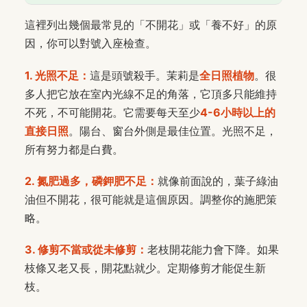
這裡列出幾個最常見的「不開花」或「養不好」的原
因，你可以對號入座檢查。
1. 光照不足：
這是頭號殺手。茉莉是
全日照植物
。很
多人把它放在室內光線不足的角落，它頂多只能維持
不死，不可能開花。它需要每天至少
4-6小時以上的
直接日照
。陽台、窗台外側是最佳位置。光照不足，
所有努力都是白費。
2. 氮肥過多，磷鉀肥不足：
就像前面說的，葉子綠油
油但不開花，很可能就是這個原因。調整你的施肥策
略。
3. 修剪不當或從未修剪：
老枝開花能力會下降。如果
枝條又老又長，開花點就少。定期修剪才能促生新
枝。