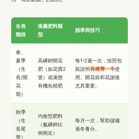
生長
推薦肥料類
頻率與技巧
階段
型
春、
夏季
高磷鉀開花
每1-2週一次，按照包
（生
肥（如花寶2
裝說明
再稀釋一半
使
長/開
號）或液態
用。開花前和花謝後
花
有機魚精肥
尤其重要。
期）
秋季
均衡型肥料
（生
每月一次，幫助儲備
（氮磷鉀比
長尾
過冬養分。
例相近）
聲）