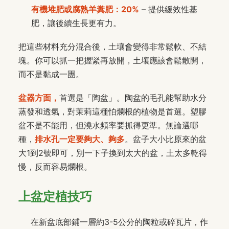
有機堆肥或腐熟羊糞肥：20%
– 提供緩效性基
肥，讓後續生長更有力。
把這些材料充分混合後，土壤會變得非常鬆軟、不結
塊。你可以抓一把握緊再放開，土壤應該會鬆散開，
而不是黏成一團。
盆器方面，
首選是「陶盆」。陶盆的毛孔能幫助水分
蒸發和透氣，對茉莉這種怕爛根的植物是首選。塑膠
盆不是不能用，但澆水頻率要抓得更準。無論選哪
種，
排水孔一定要夠大、夠多
。盆子大小比原來的盆
大1到2號即可，別一下子換到太大的盆，土太多乾得
慢，反而容易爛根。
上盆定植技巧
在新盆底部鋪一層約3-5公分的陶粒或碎瓦片，作