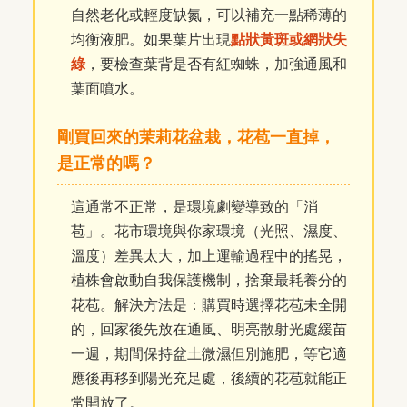
自然老化或輕度缺氮，可以補充一點稀薄的
均衡液肥。如果葉片出現
點狀黃斑或網狀失
綠
，要檢查葉背是否有紅蜘蛛，加強通風和
葉面噴水。
剛買回來的茉莉花盆栽，花苞一直掉，
是正常的嗎？
這通常不正常，是環境劇變導致的「消
苞」。花市環境與你家環境（光照、濕度、
溫度）差異太大，加上運輸過程中的搖晃，
植株會啟動自我保護機制，捨棄最耗養分的
花苞。解決方法是：購買時選擇花苞未全開
的，回家後先放在通風、明亮散射光處緩苗
一週，期間保持盆土微濕但別施肥，等它適
應後再移到陽光充足處，後續的花苞就能正
常開放了。