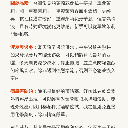
關於品種：
台灣常見的茉莉花盆栽主要是「單瓣茉
莉」和「重瓣茉莉」。單瓣茉莉香氣更濃烈、更經
典，抗性也通常較好。重瓣茉莉花形華麗，但香氣稍
淡，且有時對環境變化更敏感。新手可以從單瓣茉莉
開始挑戰。
渡夏與過冬：
夏天除了保證供水，中午過於炎熱時，
如果發現葉片有曬焦跡象，可以稍微遮去最烈的西
曬。冬天則要減少澆水，停止施肥，並注意防範強烈
的冷風直吹。除非遇到強烈寒流，否則不必急著搬入
室內。
病蟲害防治：
通風是最好的預防藥。紅蜘蛛在乾燥悶
熱時容易出現，可以經常對葉背噴噴水增加濕度。發
現介殼蟲可以用棉花棒沾酒精擦拭。我盡量避免直接
用化學藥劑，除非情況嚴重。
種茉莉花，其實是在學習觀察和耐心。它不會一天就