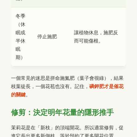
冬季
（休
眠或
讓植物休息，施肥反
停止施肥
半休
而可能傷根。
眠
期）
一個常見的迷思是拼命施氮肥（葉子會很綠），結果
枝葉徒長，一個花苞也沒有。記住，
磷鉀肥才是催花
的關鍵
。
修剪：決定明年花量的隱形推手
茉莉花是在「新枝」的頂端開花。所以適當修剪，促
進它長出更多新側枝，等於預約了更多開花位置。