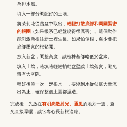
為排水層。
填入一部分調配好的土壤。
將茉莉花從舊盆中取出，
輕輕打散底部和周圍緊密
的根團
（如果根系已經盤繞得很厲害）。這個動作
能刺激新根往新土裡生長。如果怕傷根，至少要把
底部壓實的根鬆開。
放入新盆，調整高度，讓植株基部略低於盆緣。
填入土壤，邊填邊輕輕拍動盆壁讓土壤落實，避免
留有大空隙。
種好後澆一次「定根水」，要澆到水從盆底大量流
出為止，確保整個土團都濕透。
完成後，先放在
有明亮散射光、通風
的地方一週，避
免直接曝曬，讓它專心長新根適應。