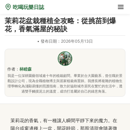
吃喝玩樂日誌
茉莉花盆栽種植全攻略：從挑苗到爆
花，香氣滿屋的秘訣
•
發布日期：2026年05月13日
作者：
林睦森
我是一位深耕園藝領域逾十年的植栽顧問。畢業於台大園藝系，曾任職於景
觀設計公司，現為全職植物博主與居家植栽佈置師。我擅長將複雜的植物生
理學轉化為淺顯易懂的照護指南，致力於協助城市居民在繁忙的生活中，透
過雙手觸摸泥土的溫度，成功打造屬於自己的綠意角落。
茉莉花的香氣，有一種讓人瞬間平靜下來的魔力。在
陽台或窗邊種上一盆，開花時節，那股清甜會隨著微