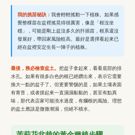
我的挑苗秘訣：
我會輕輕搖動一下植株。如果感
覺整棵苗在盆裡搖晃得很厲害，像是「根沒坐
穩」，可能是剛上盆沒多久的扦插苗，根系還沒
發展好，帶回家風險較高。最好是選擇看起來已
經在盆裡安定生長一陣子的植株。
最後，務必檢查盆土。
把盆子拿起來，看看底部的排
水孔。如果有很多白色的根已經鑽出來，表示它需要
換大一點的盆子了。但更要警惕的是，如果土壤表面
有青苔，或者摸起來一直濕濕黏黏的，甚至有點異
味，那代表店家可能澆水過度，有爛根的風險。理想
的盆土應該是微微潮濕，但絕不積水。
茉莉花盆栽的黃金種植步驟