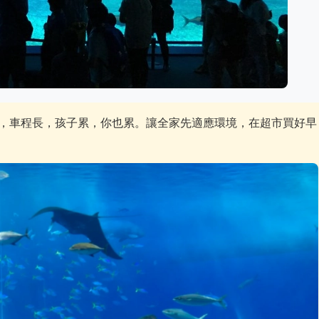
，車程長，孩子累，你也累。讓全家先適應環境，在超市買好早