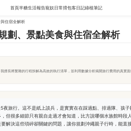
首頁
半糖生活報告
寵奴日常
揹包客日記
綠植筆記
食與住宿全解析
程規劃、景點美食與住宿全解析
者。我擅長將繁雜的行程拆解為高效的執行清單，並利用數據分析揭開旅行費用的真實
天5夜旅行。這不是紙上談兵，是實實在在踩過點、排過隊、孩子
多，但很多細節只有親自走過才會知道，比方說哪個水族館時段
是要解決這些瑣碎卻關鍵的問題，讓你規劃沖繩親子行時，能直