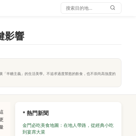
鍵影響
廣「半糖主義」的生活美學。不追求過度禁慾的飲食，也不崇尚高強度的
這
* 熱門新聞
更
金門必吃美食地圖：在地人帶路，從經典小吃
量
到宴席大菜