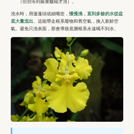
（但別等到嚴重皺縮才澆）。
澆水時，用蓮蓬頭或細嘴壺，
慢慢澆，直到多餘的水從盆
底大量流出
。這能帶走根系廢物和舊空氣，換入新鮮空
氣。避免只澆表面，那會導致底層根系永遠喝不到水。