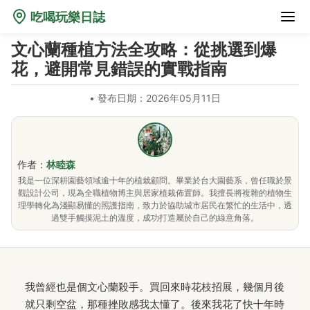
吃喝玩樂日誌
文心蘭種植方法全攻略：從挑選到爆
花，避開常見錯誤的實戰指南
•
發布日期：2026年05月11日
作者：
林睦森
我是一位深耕園藝領域逾十年的植栽顧問。畢業於台大園藝系，曾任職於景
觀設計公司，現為全職植物博主與居家植栽佈置師。我擅長將複雜的植物生
理學轉化為淺顯易懂的照護指南，致力於協助城市居民在繁忙的生活中，透
過雙手觸摸泥土的溫度，成功打造屬於自己的綠意角落。
我曾經也是個文心蘭殺手。買回來時花枝招展，幾個月後
就只剩空盆，那種挫敗感我太懂了。後來我花了快十年時