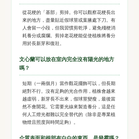
從花梗的「基部」剪掉。你可以觀察花梗長出
來的地方，盡量貼近假球莖或葉腋處下刀。有
人會留一小段，但我習慣剪乾淨，避免殘梗消
耗養分或腐爛。剪掉老花梗能促使植株將養分
用於長新芽和復壯。
文心蘭可以放在室內完全沒有陽光的地方
嗎？
短期（一兩個月）當作觀花擺飾可以，但長期
絕對不行。沒有足夠的光合作用，植株會越來
越虛弱，新芽長不出來，假球莖變瘦，最後當
然不會開花。它需要光線來製造養分，這是任
何人工燈光都難以完全替代的（除非是專業植
物燈且照度與時間足夠）。
介質表面和根部有白白的東西，是發霉嗎？