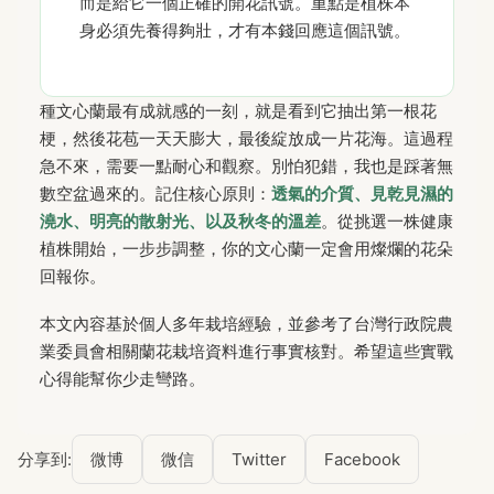
而是給它一個正確的開花訊號。重點是植株本
身必須先養得夠壯，才有本錢回應這個訊號。
種文心蘭最有成就感的一刻，就是看到它抽出第一根花
梗，然後花苞一天天膨大，最後綻放成一片花海。這過程
急不來，需要一點耐心和觀察。別怕犯錯，我也是踩著無
數空盆過來的。記住核心原則：
透氣的介質、見乾見濕的
澆水、明亮的散射光、以及秋冬的溫差
。從挑選一株健康
植株開始，一步步調整，你的文心蘭一定會用燦爛的花朵
回報你。
本文內容基於個人多年栽培經驗，並參考了台灣行政院農
業委員會相關蘭花栽培資料進行事實核對。希望這些實戰
心得能幫你少走彎路。
分享到:
微博
微信
Twitter
Facebook