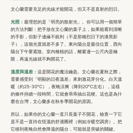
文心蘭需要充足的光線才能開花，但又不是直射的烈日。
光照：
最理想的是「明亮的散射光」。你可以用一個簡單
的方法判斷：把手放在文心蘭的葉子上，如果能看到清晰
的手影，但影子邊緣不銳利（不是那種烈日下的漆黑影
子），這個光度就差不多了。東向陽台是最佳位置，西向
陽台下午要遮陰。室內種植的話，離窗邊一公尺內是極
限，再遠光線就不夠開花了。
溫度與溫差：
這是開花的魔法鑰匙。文心蘭在夏秋之際，
需要感受到「明顯的日夜溫差」來刺激花芽分化。白天溫
暖（約25-30°C），夜晚涼爽（降到20°C左右），這樣
的條件持續一段時間，它就會乖乖抽出花梗。這也是為什
麼在台灣，文心蘭多在秋冬季開花的原因。
所以，如果你的文心蘭一直只長葉子不開花，檢查一下它
是不是一直待在恆溫的舒適圈裡（例如冷暖空調房）。把
它移到夜晚自然會降溫的陽台，可能就是突破的關鍵。