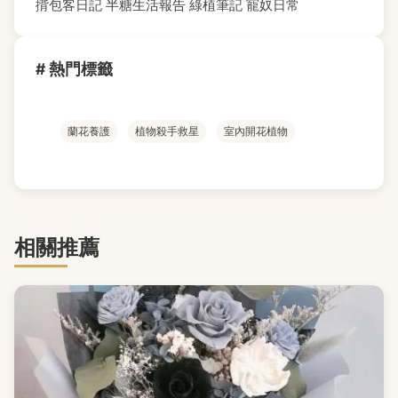
揹包客日記
半糖生活報告
綠植筆記
寵奴日常
# 熱門標籤
蘭花養護
植物殺手救星
室內開花植物
相關推薦