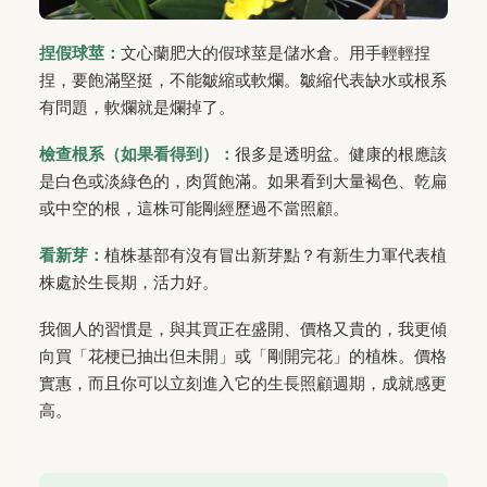
捏假球莖：
文心蘭肥大的假球莖是儲水倉。用手輕輕捏
捏，要飽滿堅挺，不能皺縮或軟爛。皺縮代表缺水或根系
有問題，軟爛就是爛掉了。
檢查根系（如果看得到）：
很多是透明盆。健康的根應該
是白色或淡綠色的，肉質飽滿。如果看到大量褐色、乾扁
或中空的根，這株可能剛經歷過不當照顧。
看新芽：
植株基部有沒有冒出新芽點？有新生力軍代表植
株處於生長期，活力好。
我個人的習慣是，與其買正在盛開、價格又貴的，我更傾
向買「花梗已抽出但未開」或「剛開完花」的植株。價格
實惠，而且你可以立刻進入它的生長照顧週期，成就感更
高。