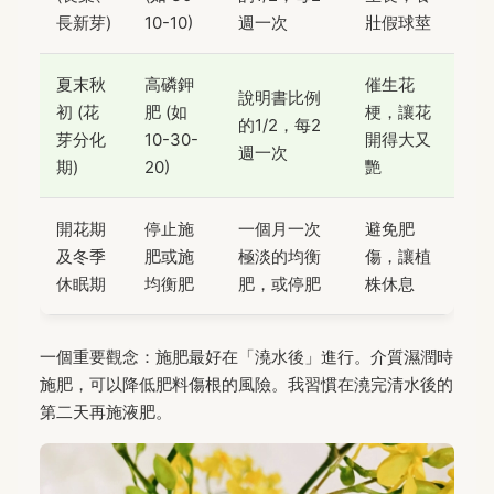
長新芽)
10-10)
週一次
壯假球莖
夏末秋
高磷鉀
催生花
說明書比例
初 (花
肥 (如
梗，讓花
的1/2，每2
芽分化
10-30-
開得大又
週一次
期)
20)
艷
開花期
停止施
一個月一次
避免肥
及冬季
肥或施
極淡的均衡
傷，讓植
休眠期
均衡肥
肥，或停肥
株休息
一個重要觀念：施肥最好在「澆水後」進行。介質濕潤時
施肥，可以降低肥料傷根的風險。我習慣在澆完清水後的
第二天再施液肥。