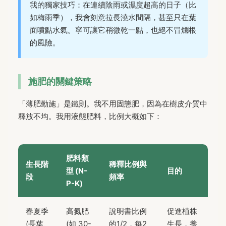
我的獨家技巧：在連續陰雨或濕度超高的日子（比
如梅雨季），我會刻意拉長澆水間隔，甚至只在葉
面噴點水氣。寧可讓它稍微乾一點，也絕不冒爛根
的風險。
施肥的關鍵策略
「薄肥勤施」是鐵則。我不用固態肥，因為在樹皮介質中
釋放不均。我用液態肥料，比例大概如下：
肥料類
生長階
稀釋比例與
型 (N-
目的
段
頻率
P-K)
春夏季
高氮肥
說明書比例
促進植株
(長葉、
(如 30-
的1/2，每2
生長，養