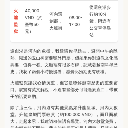
從還劍湖步
火
40,000
河內還
行約10分
爐
VND（約
08:00-
劍郡，
鐘，附近有
監
臺幣50
17:00
火爐街
公交車停靠
獄
元）
站
還劍湖是河內的象徵，我建議你早點去，避開中午的酷
熱。湖邊的玉山祠需要額外門票，但如果你對道教文化感
興趣，值得一看。文廟裡有很多石碑，記載著越南科舉歷
史，我花了兩個小時慢慢看，感覺比預期更有收穫。
火爐監獄讓我心情沉重，但它是瞭解越南歷史的重要窗
口。展覽有英文解說，不過有些部分可能過於直白，帶孩
子的話要斟酌。
除了這三個，河內還有其他景點如升龍皇城、河內大教
堂。升龍皇城門票較貴（約100,000 VND），而且面積
大，走起來累，我建議租個語音導覽。河內大教堂免費，