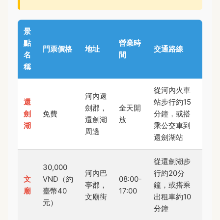
景
點
營業時
門票價格
地址
交通路線
名
間
稱
從河內火車
河內還
還
站步行約15
劍郡，
全天開
劍
免費
分鐘，或搭
還劍湖
放
湖
乘公交車到
周邊
還劍湖站
從還劍湖步
30,000
河內巴
行約20分
文
VND（約
08:00-
亭郡，
鐘，或搭乘
廟
臺幣40
17:00
文廟街
出租車約10
元）
分鐘