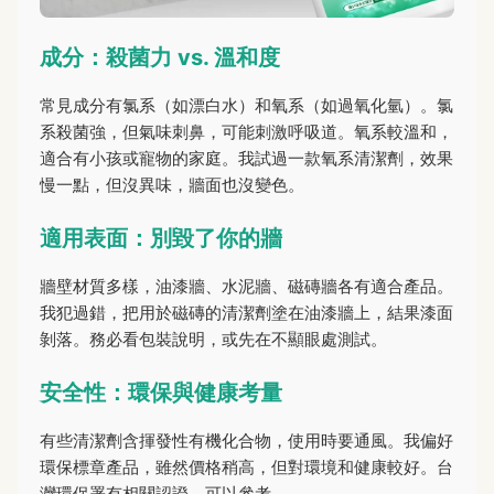
成分：殺菌力 vs. 溫和度
常見成分有氯系（如漂白水）和氧系（如過氧化氫）。氯
系殺菌強，但氣味刺鼻，可能刺激呼吸道。氧系較溫和，
適合有小孩或寵物的家庭。我試過一款氧系清潔劑，效果
慢一點，但沒異味，牆面也沒變色。
適用表面：別毀了你的牆
牆壁材質多樣，油漆牆、水泥牆、磁磚牆各有適合產品。
我犯過錯，把用於磁磚的清潔劑塗在油漆牆上，結果漆面
剝落。務必看包裝說明，或先在不顯眼處測試。
安全性：環保與健康考量
有些清潔劑含揮發性有機化合物，使用時要通風。我偏好
環保標章產品，雖然價格稍高，但對環境和健康較好。台
灣環保署有相關認證，可以參考。