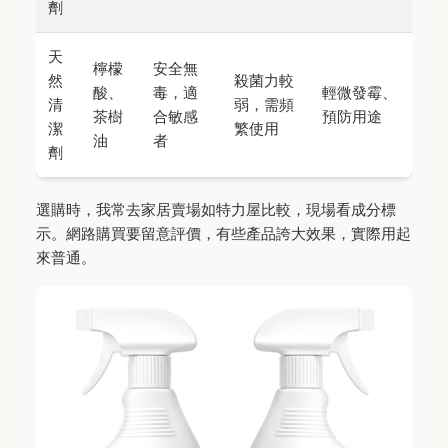
劑
天
檸檬
安全無
然
殺菌力較
酸、
毒，適
輕微發霉、
清
弱，需頻
茶樹
合敏感
預防用途
潔
繁使用
油
者
劑
選購時，我常去家居賣場如特力屋比較，現場看成分標
示。網路購買要留意評價，有些產品誇大效果，實際用起
來普通。