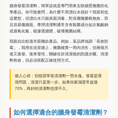
牆身發霉清潔劑，簡單說就是專門用來去除牆壁黴菌的化
學產品。你可能會問，為什麼不用漂白水就好？我當初也
這麼想，但漂白水只能表面消毒，對深層黴菌根無效，而
且容易傷牆面。專用清潔劑通常含有殺菌成分如次氯酸鈉
或過氧化氫，能滲透牆體，破壞黴菌結構。
我親自比較過市面幾款產品。例如，某品牌強調「長效防
霉」，我用在浴室牆上，黴菌確實一周內消失，但兩個月
後又復發。後來發現，關鍵在於清潔後的防護步驟。清潔
劑有效，但必須搭配正確使用方式。
個人心得：別指望單靠清潔劑一勞永逸。發霉是環
境問題，清潔只是第一步。如果你家濕度常超過
70%，再好的清潔劑也撐不久。
如何選擇適合的牆身發霉清潔劑？