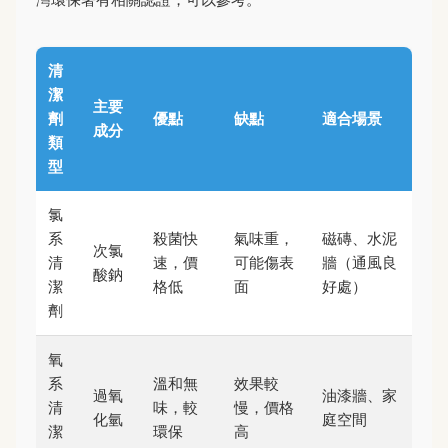
清
潔
主要
劑
優點
缺點
適合場景
成分
類
型
氯
系
殺菌快
氣味重，
磁磚、水泥
次氯
清
速，價
可能傷表
牆（通風良
酸鈉
潔
格低
面
好處）
劑
氧
系
溫和無
效果較
過氧
油漆牆、家
清
味，較
慢，價格
化氫
庭空間
潔
環保
高