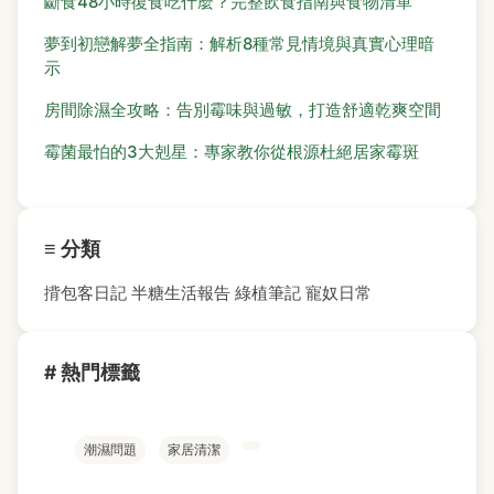
斷食48小時復食吃什麼？完整飲食指南與食物清單
夢到初戀解夢全指南：解析8種常見情境與真實心理暗
示
房間除濕全攻略：告別霉味與過敏，打造舒適乾爽空間
霉菌最怕的3大剋星：專家教你從根源杜絕居家霉斑
≡ 分類
揹包客日記
半糖生活報告
綠植筆記
寵奴日常
# 熱門標籤
潮濕問題
家居清潔