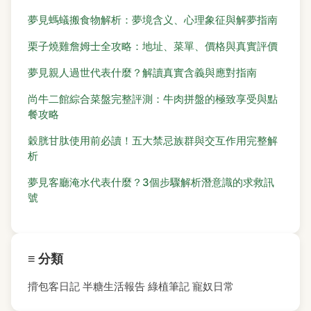
夢見螞蟻搬食物解析：夢境含义、心理象征與解夢指南
栗子燒雞詹姆士全攻略：地址、菜單、價格與真實評價
夢見親人過世代表什麼？解讀真實含義與應對指南
尚牛二館綜合菜盤完整評測：牛肉拼盤的極致享受與點
餐攻略
穀胱甘肽使用前必讀！五大禁忌族群與交互作用完整解
析
夢見客廳淹水代表什麼？3個步驟解析潛意識的求救訊
號
≡ 分類
揹包客日記
半糖生活報告
綠植筆記
寵奴日常