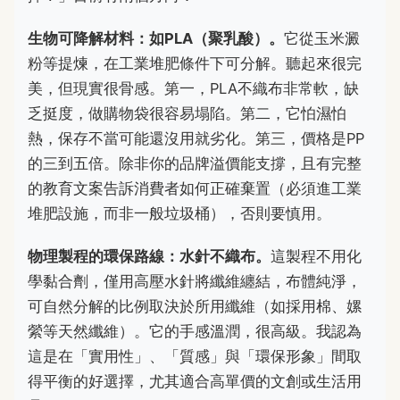
生物可降解材料：如PLA（聚乳酸）。
它從玉米澱
粉等提煉，在工業堆肥條件下可分解。聽起來很完
美，但現實很骨感。第一，PLA不織布非常軟，缺
乏挺度，做購物袋很容易塌陷。第二，它怕濕怕
熱，保存不當可能還沒用就劣化。第三，價格是PP
的三到五倍。除非你的品牌溢價能支撐，且有完整
的教育文案告訴消費者如何正確棄置（必須進工業
堆肥設施，而非一般垃圾桶），否則要慎用。
物理製程的環保路線：水針不織布。
這製程不用化
學黏合劑，僅用高壓水針將纖維纏結，布體純淨，
可自然分解的比例取決於所用纖維（如採用棉、嫘
縈等天然纖維）。它的手感溫潤，很高級。我認為
這是在「實用性」、「質感」與「環保形象」間取
得平衡的好選擇，尤其適合高單價的文創或生活用