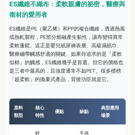
ES纖維不織布：柔軟親膚的祕密，醫療與
衛材的愛用者
ES纖維是PE（聚乙烯）和PP的複合纖維，透過熱風
或熱軋製程，PE部分熔融產生黏性，讓布變得異常
柔軟蓬鬆。這正是嬰兒紙尿褲表層、高級濕紙巾、
醫療繃帶觸感舒適的關鍵。如果你追求的是「柔軟
似棉」的觸感，ES纖維幾乎是首選。但它的價格也
是三者中最高的，且強度通常不如PET。很多標榜
「超柔軟」的拋棄式產品，背後功臣就是它。
原料
核心
典型應用
優點
缺點
類型
特性
場景
輕
手感