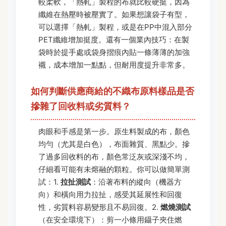
較柔軟，「熱軋」製程的布就比較硬挺，因為
纖維在熱壓時被壓實了。如果想讓袋子有型，
可以選擇「熱軋」製程，或是在PP中混入部分
PET纖維增加挺度。還有一個業內技巧：在製
袋時於提手處或袋身摺痕內貼一條薄薄的加強
襯，成本增加一點點，但耐用度提升非常多。
如何判斷供應商給的不織布原料樣品是否
摻雜了回收料或劣質料？
肉眼和手感是第一步。原生料製成的布，顏色
均勻（尤其是白色），布面雜質、黑點少。摻
了過多回收料的布，顏色常泛灰或深淺不均，
仔細看可能有未熔融的顆粒。你可以做簡單測
試：1.
拉扯測試
：沿著布料的縱向（機器方
向）和橫向用力拉扯，感受其延展性和回復
性，劣質料容易變形且不易回復。2.
燃燒測試
（在安全環境下）：剪一小條用鑷子夾住燃