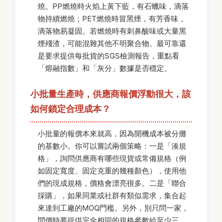
燒。PP燃燒時火焰上黃下藍，有石蠟味，滴落
物持續燃燒；PET燃燒時冒黑煙，有芳香味，
滴落物易凝固。若燃燒時有刺鼻酸味或大量黑
煙殘渣，可能混雜其他不明聚合物。最可靠還
是要求提供每批貨的SGS檢測報告，重點看
「熔融指數」和「灰分」數據是否穩定。
小批量生產時，供應商報價浮動很大，該
如何鎖定合理成本？
小批量的報價本來就高，因為開機成本被分攤
的基數小。你可以嘗試兩個策略：一是「湊規
格」，詢問供應商有哪些現貨或常備規格（例
如固定寬度、固定克重的幾種顏色），使用他
們的現成規格，價格會漂亮很多。二是「聯合
採購」，如果同業或社群有類似需求，集合起
來達到工廠的MOQ門檻。另外，別只問一家，
問價時要提供完全相同的規格參數給至少三