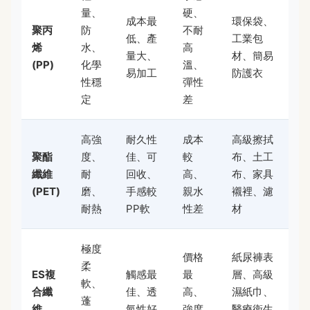
量、
硬、
成本最
環保袋、
聚丙
防
不耐
低、產
工業包
烯
水、
高
量大、
材、簡易
(PP)
化學
溫、
易加工
防護衣
性穩
彈性
定
差
高強
耐久性
成本
高級擦拭
聚酯
度、
佳、可
較
布、土工
纖維
耐
回收、
高、
布、家具
(PET)
磨、
手感較
親水
襯裡、濾
耐熱
PP軟
性差
材
極度
價格
紙尿褲表
柔
ES複
觸感最
最
層、高級
軟、
合纖
佳、透
高、
濕紙巾、
蓬
維
氣性好
強度
醫療衛生