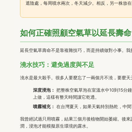
遮陰處，每周噴水兩次，冬天減少。相反，另一株放在
如何正確照顧空氣草以延長壽命
延長空氣草壽命不是靠複雜技巧，而是持續做對小事。我
澆水技巧：避免過度與不足
澆水是最大殺手。很多人要麼忘了一兩個月不澆，要麼天
深度浸泡：
把整株空氣草泡在室溫水中10到15
上做，這樣有整天時間讓它乾透。
噴霧補充：
在台灣夏天，如果天氣特別熱乾，中間
我曾經試過只用噴霧，結果三個月後植物開始萎縮。後來
潤，浸泡才能模擬原生環境的露水。