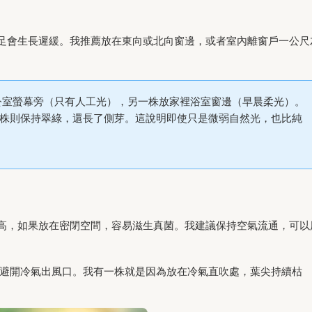
足會生長遲緩。我推薦放在東向或北向窗邊，或者室內離窗戶一公尺
公室螢幕旁（只有人工光），另一株放家裡浴室窗邊（早晨柔光）。
株則保持翠綠，還長了側芽。這說明即使只是微弱自然光，也比純
高，如果放在密閉空間，容易滋生真菌。我建議保持空氣流通，可以
天避開冷氣出風口。我有一株就是因為放在冷氣直吹處，葉尖持續枯