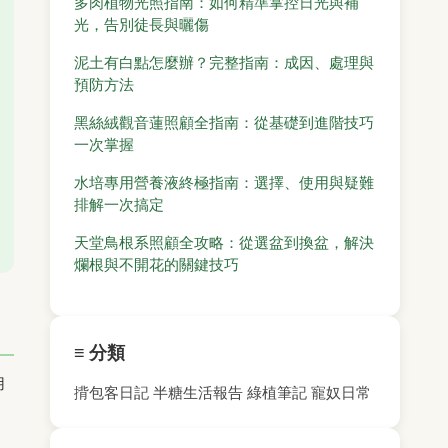
多肉植物光照指南：如何精準掌控日光與補
光，告別徒長與曬傷
泥土有白點怎麼辦？完整指南：成因、處理與
預防方法
黑絲絨觀音蓮照顧全指南：從基礎到進階技巧
一次掌握
水培專用營養液終極指南：選擇、使用與疑難
排解一次搞定
天堂鳥根系照顧全攻略：從選盆到換盆，解決
爛根與不開花的關鍵技巧
≡ 分類
用
揹包客日記
半糖生活報告
綠植筆記
寵奴日常