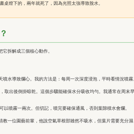
書桌燈下的，兩年就死了，因為光照太強導致脫水。
？
把它拆解成三個核心動作。
天噴水導致爛心。我的方法是：每周一次深度浸泡，平時看情況噴霧
分鐘，取出後倒掛晾乾。這個步驟能確保水分吸收均勻。我通常在周末
可以噴霧一兩次。但切記，噴完要確保通風，否則葉隙積水會爛。
請教一位園藝前輩，他說空氣草根部雖然不吸水，但葉片需要充分濕