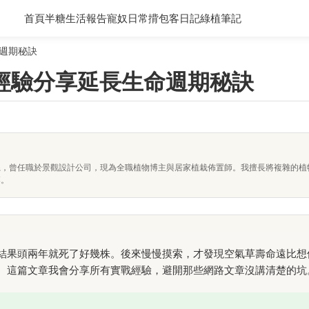
首頁
半糖生活報告
寵奴日常
揹包客日記
綠植筆記
週期秘訣
經驗分享延長生命週期秘訣
系，曾任職於景觀設計公司，現為全職植物博主與居家植栽佈置師。我擅長將複雜的植
落。
結果頭兩年就死了好幾株。後來慢慢摸索，才發現空氣草壽命遠比想
。這篇文章我會分享所有實戰經驗，避開那些網路文章沒講清楚的坑