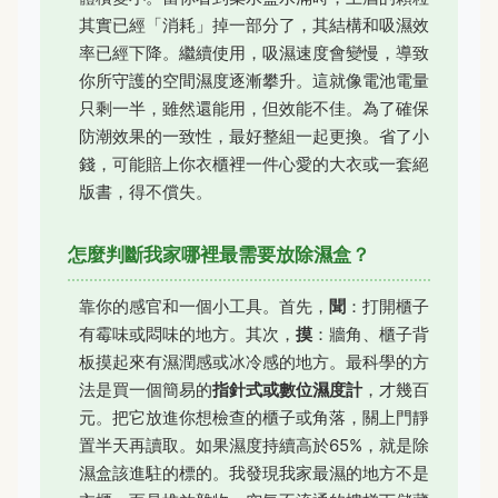
其實已經「消耗」掉一部分了，其結構和吸濕效
率已經下降。繼續使用，吸濕速度會變慢，導致
你所守護的空間濕度逐漸攀升。這就像電池電量
只剩一半，雖然還能用，但效能不佳。為了確保
防潮效果的一致性，最好整組一起更換。省了小
錢，可能賠上你衣櫃裡一件心愛的大衣或一套絕
版書，得不償失。
怎麼判斷我家哪裡最需要放除濕盒？
靠你的感官和一個小工具。首先，
聞
：打開櫃子
有霉味或悶味的地方。其次，
摸
：牆角、櫃子背
板摸起來有濕潤感或冰冷感的地方。最科學的方
法是買一個簡易的
指針式或數位濕度計
，才幾百
元。把它放進你想檢查的櫃子或角落，關上門靜
置半天再讀取。如果濕度持續高於65%，就是除
濕盒該進駐的標的。我發現我家最濕的地方不是