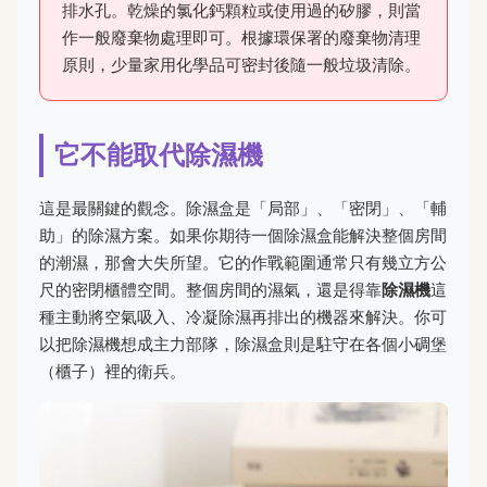
排水孔。乾燥的氯化鈣顆粒或使用過的矽膠，則當
作一般廢棄物處理即可。根據環保署的廢棄物清理
原則，少量家用化學品可密封後隨一般垃圾清除。
它不能取代除濕機
這是最關鍵的觀念。除濕盒是「局部」、「密閉」、「輔
助」的除濕方案。如果你期待一個除濕盒能解決整個房間
的潮濕，那會大失所望。它的作戰範圍通常只有幾立方公
尺的密閉櫃體空間。整個房間的濕氣，還是得靠
除濕機
這
種主動將空氣吸入、冷凝除濕再排出的機器來解決。你可
以把除濕機想成主力部隊，除濕盒則是駐守在各個小碉堡
（櫃子）裡的衛兵。