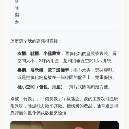
膠
除
濕
盒
怎麼選？我的建議很直接：
衣櫃、鞋櫃、小儲藏室
：選氯化鈣的盒裝或袋裝。看
空間大小，3坪內用盒，想利用垂直空間用吊掛袋。
書櫃、展示櫃、電子設備旁
：擔心水害，選矽膠型。
或是把氯化鈣盒放在一個穩固的盤子上，雙重保險。
極小空間（包包、抽屜）
：薄片式除濕劑最方便。
別被「竹炭」、「備長炭」字樣迷惑。炭的主要功能是吸
附異味，除濕能力微乎其微。標榜炭的產品，通常還是得
靠裡面的氯化鈣或矽膠來除濕。