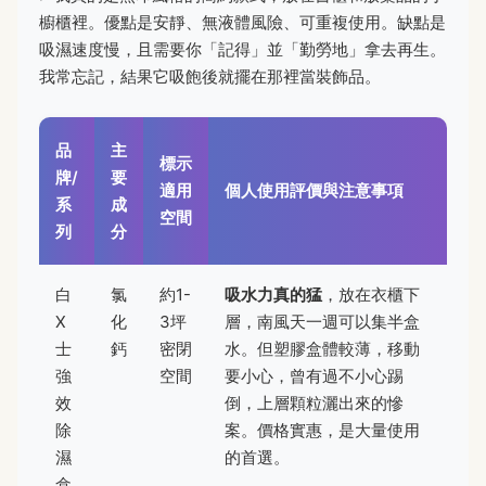
櫥櫃裡。優點是安靜、無液體風險、可重複使用。缺點是
吸濕速度慢，且需要你「記得」並「勤勞地」拿去再生。
我常忘記，結果它吸飽後就擺在那裡當裝飾品。
品
主
標示
牌/
要
適用
個人使用評價與注意事項
系
成
空間
列
分
白
氯
約1-
吸水力真的猛
，放在衣櫃下
X
化
3坪
層，南風天一週可以集半盒
士
鈣
密閉
水。但塑膠盒體較薄，移動
強
空間
要小心，曾有過不小心踢
效
倒，上層顆粒灑出來的慘
除
案。價格實惠，是大量使用
濕
的首選。
盒