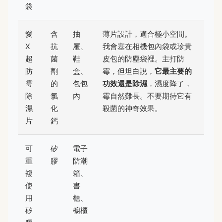
袋
愛
含
抽
薄片設計，適合極小空間。
X
抗
屜、
我會塞在相機包內袋或珍貴
超
菌
鞋
皮包的防塵袋裡。主打防
防
劑
盒、
霉，但坦白說，
它最主要的
霉
的
包包
功效還是除濕
，濕度降了，
除
氯
內
霉自然難長。不要期待它有
濕
化
殺菌的神奇效果。
片
鈣
可
矽
電子
重
膠
防潮
複
箱、
使
書
用
櫃、
矽
櫥櫃