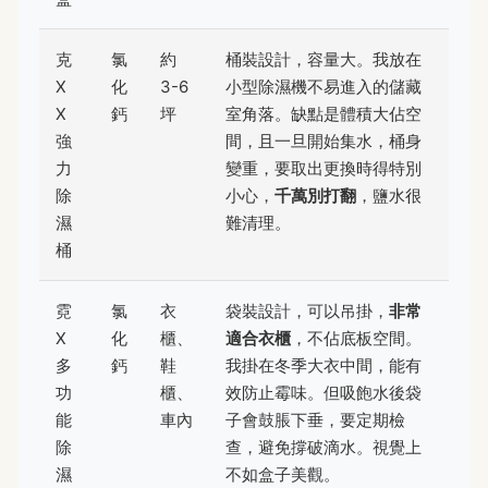
克
氯
約
桶裝設計，容量大。我放在
X
化
3-6
小型除濕機不易進入的儲藏
X
鈣
坪
室角落。缺點是體積大佔空
強
間，且一旦開始集水，桶身
力
變重，要取出更換時得特別
除
小心，
千萬別打翻
，鹽水很
濕
難清理。
桶
霓
氯
衣
袋裝設計，可以吊掛，
非常
X
化
櫃、
適合衣櫃
，不佔底板空間。
多
鈣
鞋
我掛在冬季大衣中間，能有
功
櫃、
效防止霉味。但吸飽水後袋
能
車內
子會鼓脹下垂，要定期檢
除
查，避免撐破滴水。視覺上
濕
不如盒子美觀。