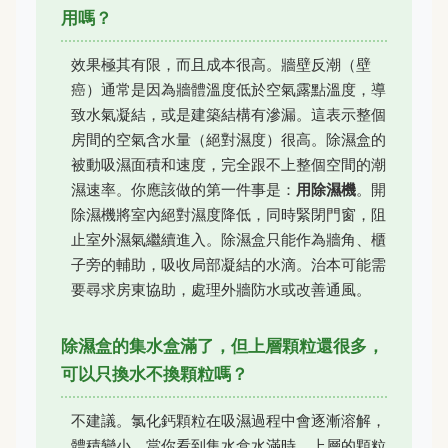
用嗎？
效果極其有限，而且成本很高。牆壁反潮（壁
癌）通常是因為牆體溫度低於空氣露點溫度，導
致水氣凝結，或是建築結構有滲漏。這表示整個
房間的空氣含水量（絕對濕度）很高。除濕盒的
被動吸濕面積和速度，完全跟不上整個空間的潮
濕速率。你應該做的第一件事是：
用除濕機
。開
除濕機將室內絕對濕度降低，同時緊閉門窗，阻
止室外濕氣繼續進入。除濕盒只能作為牆角、櫃
子旁的輔助，吸收局部凝結的水滴。治本可能需
要尋求房東協助，處理外牆防水或改善通風。
除濕盒的集水盒滿了，但上層顆粒還很多，
可以只換水不換顆粒嗎？
不建議。氯化鈣顆粒在吸濕過程中會逐漸溶解，
體積變小。當你看到集水盒水滿時，上層的顆粒