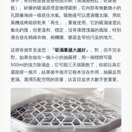
珠子，有些裡面會放變色指示劑（潮濕變粉紅，乾燥變
藍）。矽膠的吸濕原理是物理吸附，它內部有無數微小的
孔隙像海綿一樣抓住水氣。吸飽後可以透過曬太陽、用吹
風機或烤箱烘乾來「再生」，重複使用。它的吸濕速度比
氯化鈣慢，但更溫和、穩定，沒有液體洩漏的風險，特別
適合放在精緻衣物、相機櫃、樂器盒等怕污染的地方。
這裡有個常見迷思：
「吸濕量越大越好」
。對，但不完全
對。如果你放在一個小小的抽屜裡，用一個標榜可吸
500ml的強力除濕盒，它可能三天就吸飽了，你卻以為它
還能撐一個月，結果後半個月它根本沒在作用，抽屜反而
更濕。選擇匹配空間的容量，比盲目追求大數字更重要。