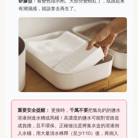
矽膠型
：看變色指示劑。大部分變粉紅了，或摸起來
有潮濕感，就該拿去再生了。
重要安全提醒：
更換時，
千萬不要
把氯化鈣的鹽水
溶液倒進水槽或馬桶！高濃度的鹽水可能對管路造
成負擔，且不環保。正確做法是將集水盒的溶液倒
入水桶，用大量清水稀釋（至少1:10）後，再倒入