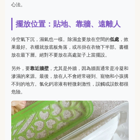
心法。
擺放位置：貼地、靠牆、遠離人
冷空氣下沉，濕氣也一樣。除濕盒要放在空間的
低處
，效
果最好。衣櫃就放底板角落，或吊掛在衣物下半部。書櫃
放在最下層。絕對不要放在高處架子上當擺設。
另外，要
靠近牆壁
，尤其是外牆，因為牆面通常是冷凝和
滲濕的來源。最後，放在人不會經常碰到、寵物和小孩搆
不到的地方。氯化鈣溶液有輕微刺激性，誤觸或誤飲都很
危險。