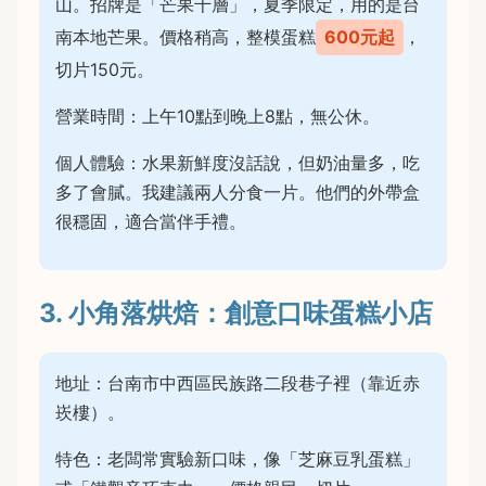
山。招牌是「芒果千層」，夏季限定，用的是台
南本地芒果。價格稍高，整模蛋糕
600元起
，
切片150元。
營業時間：上午10點到晚上8點，無公休。
個人體驗：水果新鮮度沒話說，但奶油量多，吃
多了會膩。我建議兩人分食一片。他們的外帶盒
很穩固，適合當伴手禮。
3. 小角落烘焙：創意口味蛋糕小店
地址：台南市中西區民族路二段巷子裡（靠近赤
崁樓）。
特色：老闆常實驗新口味，像「芝麻豆乳蛋糕」