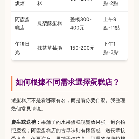
烘焙
糕
點-2點
阿霞蛋
整模300-
上午9
鳳梨酥蛋糕
糕店
400元
點-11點
午後日
下午1
抹茶草莓捲
150-200元
光
點-3點
如何根據不同需求選擇蛋糕店？
選蛋糕店不是看哪家有名，而是看你要什麼。我整理
幾個常見情境。
慶生或送禮：
果舖子的水果蛋糕視覺效果強，適合拍
照慶祝；阿霞蛋糕店的古早味則有懷舊感，送長輩接
受度高。但要注意，果舖子價格高，阿霞的包裝較樸