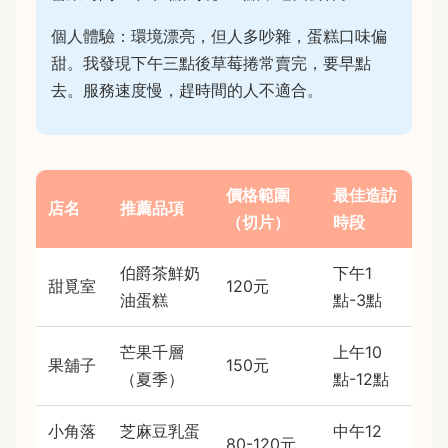
個人體驗：環境漂亮，但人多吵雜，蛋糕口味偏
甜。我發現下午三點後草莓捲常賣完，要早點
去。服務速度慢，趕時間的人不適合。
價格範圍
最佳造訪
店名
推薦品項
（切片）
時段
伯爵茶鮮奶
下午1
甜覓室
120元
油蛋糕
點-3點
芒果千層
上午10
果舖子
150元
（夏季）
點-12點
小角落
芝麻豆乳蛋
中午12
80-120元