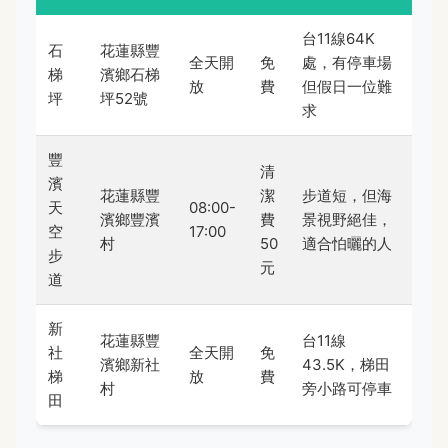
台11線64K
石
花蓮縣豐
全天開
免
處，有停車場
梯
濱鄉石梯
放
費
但假日一位難
坪
坪52號
求
豐
清
濱
花蓮縣豐
潔
步道短，但海
天
08:00-
濱鄉豐濱
費
景視野絕佳，
空
17:00
村
50
適合怕曬的人
步
元
道
新
花蓮縣豐
台11線
社
全天開
免
濱鄉新社
43.5K，梯田
梯
放
費
村
旁小路可停車
田