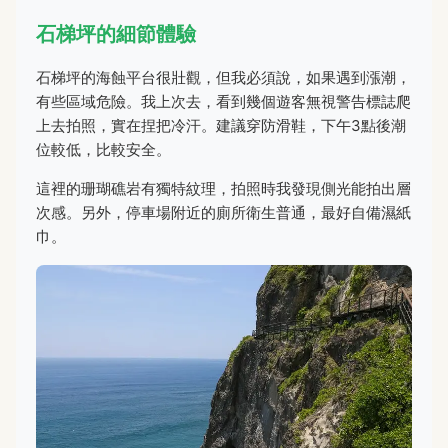
石梯坪的細節體驗
石梯坪的海蝕平台很壯觀，但我必須說，如果遇到漲潮，
有些區域危險。我上次去，看到幾個遊客無視警告標誌爬
上去拍照，實在捏把冷汗。建議穿防滑鞋，下午3點後潮
位較低，比較安全。
這裡的珊瑚礁岩有獨特紋理，拍照時我發現側光能拍出層
次感。另外，停車場附近的廁所衛生普通，最好自備濕紙
巾。