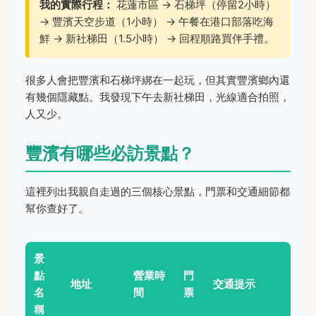
我的實際行程：
花蓮市區 → 石梯坪（停留2小時）
→ 豐濱天空步道（1小時） → 午餐在港口部落吃海
鮮 → 新社梯田（1.5小時） → 回程順路買伴手禮。
很多人會把豐濱和石梯坪綁在一起玩，但其實豐濱鄉內還
有幾個隱藏點。我發現下午去新社梯田，光線適合拍照，
人又少。
豐濱有哪些必訪景點？
這裡列出我親自走過的三個核心景點，門票和交通細節都
幫你查好了。
景
點
營業時
門
地址
交通提示
名
間
票
稱