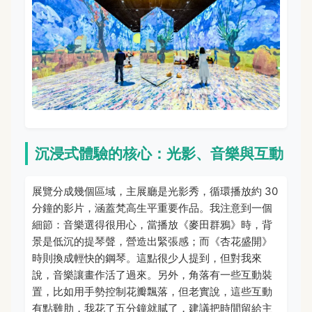
沉浸式體驗的核心：光影、音樂與互動
展覽分成幾個區域，主展廳是光影秀，循環播放約 30
分鐘的影片，涵蓋梵高生平重要作品。我注意到一個
細節：音樂選得很用心，當播放《麥田群鴉》時，背
景是低沉的提琴聲，營造出緊張感；而《杏花盛開》
時則換成輕快的鋼琴。這點很少人提到，但對我來
說，音樂讓畫作活了過來。另外，角落有一些互動裝
置，比如用手勢控制花瓣飄落，但老實說，這些互動
有點雞肋，我花了五分鐘就膩了，建議把時間留給主