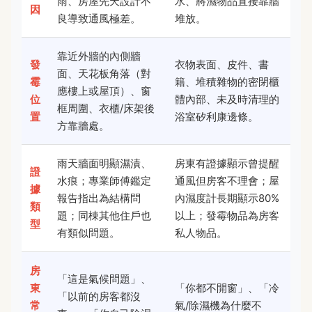
雨、房屋先天設計不
水、將濕物品直接靠牆
因
良導致通風極差。
堆放。
靠近外牆的內側牆
發
衣物表面、皮件、書
面、天花板角落（對
霉
籍、堆積雜物的密閉櫃
應樓上或屋頂）、窗
位
體內部、未及時清理的
框周圍、衣櫃/床架後
置
浴室矽利康邊條。
方靠牆處。
雨天牆面明顯濕漬、
房東有證據顯示曾提醒
證
水痕；專業師傅鑑定
通風但房客不理會；屋
據
報告指出為結構問
內濕度計長期顯示80%
類
題；同棟其他住戶也
以上；發霉物品為房客
型
有類似問題。
私人物品。
房
「這是氣候問題」、
東
「你都不開窗」、「冷
「以前的房客都沒
常
氣/除濕機為什麼不