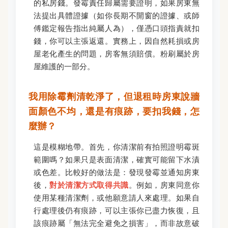
的私房錢。發霉責任歸屬需要證明，如果房東無
法提出具體證據（如你長期不開窗的證據、或師
傅鑑定報告指出純屬人為），僅憑口頭指責就扣
錢，你可以主張返還。實務上，因自然耗損或房
屋老化產生的問題，房客無須賠償。粉刷屬於房
屋維護的一部分。
我用除霉劑清乾淨了，但退租時房東說牆
面顏色不均，還是有痕跡，要扣我錢，怎
麼辦？
這是模糊地帶。首先，你清潔前有拍照證明霉斑
範圍嗎？如果只是表面清潔，確實可能留下水漬
或色差。比較好的做法是：發現發霉並通知房東
後，
對於清潔方式取得共識
。例如，房東同意你
使用某種清潔劑，或他願意請人來處理。如果自
行處理後仍有痕跡，可以主張你已盡力恢復，且
該痕跡屬「無法完全避免之損害」，而非故意破