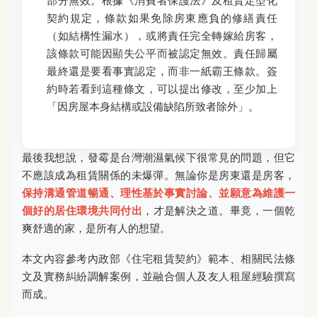
部分無效。根據《消費者保護法》及租賃定型化
契約規定，條款如果免除房東應負的修繕責任
（如結構性漏水），或將責任完全轉嫁給房客，
該條款可能因顯失公平而被認定無效。責任歸屬
最終還是要看事實認定，而非一紙霸王條款。簽
約時若看到這種條文，可以提出修改，至少加上
「因房屋本身結構或設備缺陷所致者除外」。
最後我想說，發霉是台灣潮濕氣候下很常見的問題，但它
不應該成為租賃關係的未爆彈。無論你是房東還是房客，
保持溝通管道暢通、理性基於事實討論、並願意為維護一
個好的居住環境共同付出
，才是解決之道。畢竟，一個乾
爽舒適的家，是所有人的想望。
本文內容參考內政部《住宅租賃契約》範本、相關民法條
文及實務糾紛調解案例，並融合個人及友人租屋經驗撰寫
而成。