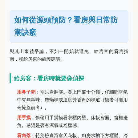
如何從源頭預防？看房與日常防
潮訣竅
與其出事後爭論，不如一開始就避免。給房客的看房指
南，和給房東的維護建議。
給房客：看房時就要像偵探
用鼻子聞
：別只看裝潢。關上門窗十分鐘，仔細聞空氣
中有無霉味、塵蟎味或過度芳香劑的味道（後者可能用
來掩蓋前者）。
用手摸
：偷偷用手摸摸看衣櫃內壁、床板背面、窗框邊
角。感覺是否有濕氣或粉塵感。
看角落
：特別檢查浴室天花板、廚房水槽下方櫃體、冷