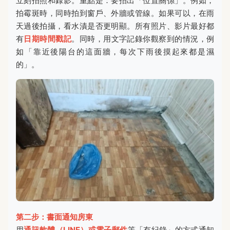
立刻拍照和錄影。重點是：要拍出「位置關係」。例如，
拍霉斑時，同時拍到窗戶、外牆或管線。如果可以，在雨
天過後拍攝，看水漬是否更明顯。所有照片、影片最好都
有
日期時間戳記
。同時，用文字記錄你觀察到的情況，例
如「靠近後陽台的這面牆，每次下雨後摸起來都是濕
的」。
第二步：書面通知房東
用
通訊軟體（LINE）或電子郵件
等「有紀錄」的方式通知