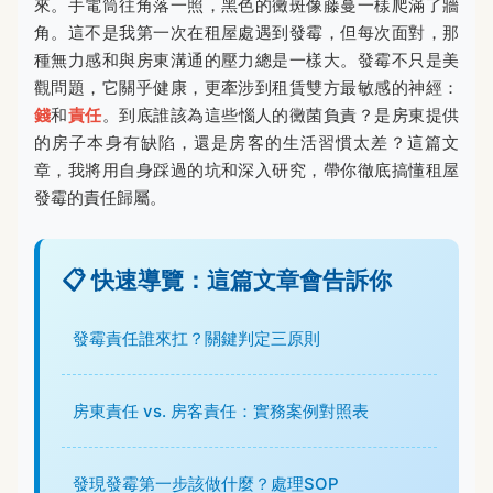
來。手電筒往角落一照，黑色的黴斑像藤蔓一樣爬滿了牆
角。這不是我第一次在租屋處遇到發霉，但每次面對，那
種無力感和與房東溝通的壓力總是一樣大。發霉不只是美
觀問題，它關乎健康，更牽涉到租賃雙方最敏感的神經：
錢
和
責任
。到底誰該為這些惱人的黴菌負責？是房東提供
的房子本身有缺陷，還是房客的生活習慣太差？這篇文
章，我將用自身踩過的坑和深入研究，帶你徹底搞懂租屋
發霉的責任歸屬。
📋 快速導覽：這篇文章會告訴你
發霉責任誰來扛？關鍵判定三原則
房東責任 vs. 房客責任：實務案例對照表
發現發霉第一步該做什麼？處理SOP