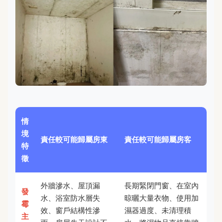
情
境
責任較可能歸屬房東
責任較可能歸屬房客
特
徵
外牆滲水、屋頂漏
長期緊閉門窗、在室內
發
水、浴室防水層失
晾曬大量衣物、使用加
霉
效、窗戶結構性滲
濕器過度、未清理積
主