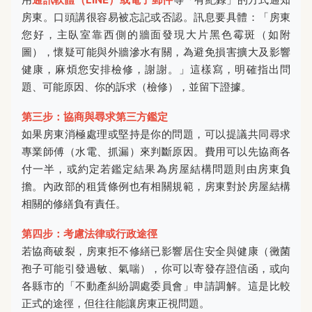
房東。口頭講很容易被忘記或否認。訊息要具體：「房東
您好，主臥室靠西側的牆面發現大片黑色霉斑（如附
圖），懷疑可能與外牆滲水有關，為避免損害擴大及影響
健康，麻煩您安排檢修，謝謝。」這樣寫，明確指出問
題、可能原因、你的訴求（檢修），並留下證據。
第三步：協商與尋求第三方鑑定
如果房東消極處理或堅持是你的問題，可以提議共同尋求
專業師傅（水電、抓漏）來判斷原因。費用可以先協商各
付一半，或約定若鑑定結果為房屋結構問題則由房東負
擔。內政部的租賃條例也有相關規範，房東對於房屋結構
相關的修繕負有責任。
第四步：考慮法律或行政途徑
若協商破裂，房東拒不修繕已影響居住安全與健康（黴菌
孢子可能引發過敏、氣喘），你可以寄發存證信函，或向
各縣市的「不動產糾紛調處委員會」申請調解。這是比較
正式的途徑，但往往能讓房東正視問題。