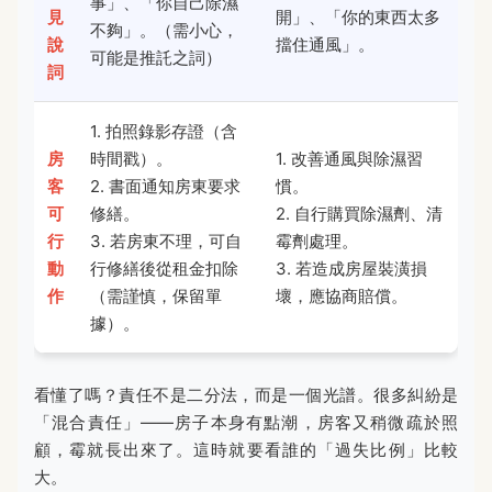
事」、「你自己除濕
見
開」、「你的東西太多
不夠」。（需小心，
說
擋住通風」。
可能是推託之詞）
詞
1. 拍照錄影存證（含
房
時間戳）。
1. 改善通風與除濕習
客
2. 書面通知房東要求
慣。
可
修繕。
2. 自行購買除濕劑、清
行
3. 若房東不理，可自
霉劑處理。
動
行修繕後從租金扣除
3. 若造成房屋裝潢損
作
（需謹慎，保留單
壞，應協商賠償。
據）。
看懂了嗎？責任不是二分法，而是一個光譜。很多糾紛是
「混合責任」——房子本身有點潮，房客又稍微疏於照
顧，霉就長出來了。這時就要看誰的「過失比例」比較
大。