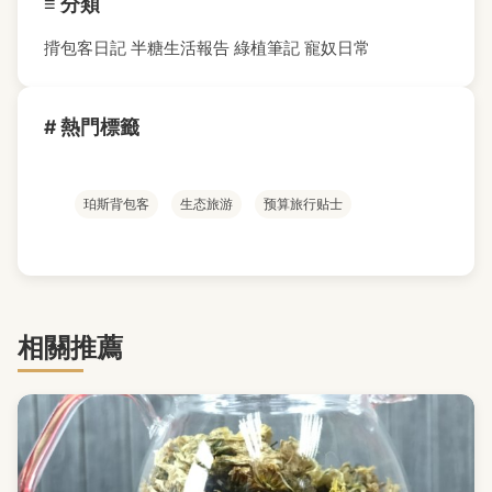
≡ 分類
揹包客日記
半糖生活報告
綠植筆記
寵奴日常
# 熱門標籤
珀斯背包客
生态旅游
预算旅行贴士
相關推薦