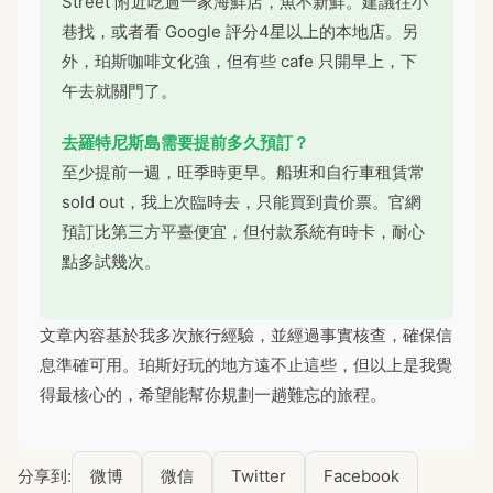
Street 附近吃過一家海鮮店，魚不新鮮。建議往小
巷找，或者看 Google 評分4星以上的本地店。另
外，珀斯咖啡文化強，但有些 cafe 只開早上，下
午去就關門了。
去羅特尼斯島需要提前多久預訂？
至少提前一週，旺季時更早。船班和自行車租賃常
sold out，我上次臨時去，只能買到貴价票。官網
預訂比第三方平臺便宜，但付款系統有時卡，耐心
點多試幾次。
文章內容基於我多次旅行經驗，並經過事實核查，確保信
息準確可用。珀斯好玩的地方遠不止這些，但以上是我覺
得最核心的，希望能幫你規劃一趟難忘的旅程。
分享到:
微博
微信
Twitter
Facebook