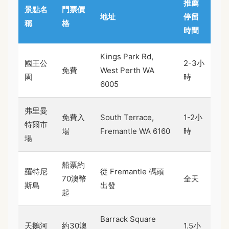
推薦
景點名
門票價
地址
停留
稱
格
時間
Kings Park Rd,
國王公
2-3小
免費
West Perth WA
園
時
6005
弗里曼
免費入
South Terrace,
1-2小
特爾市
場
Fremantle WA 6160
時
場
船票約
羅特尼
從 Fremantle 碼頭
70澳幣
全天
斯島
出發
起
Barrack Square
天鵝河
約30澳
1.5小