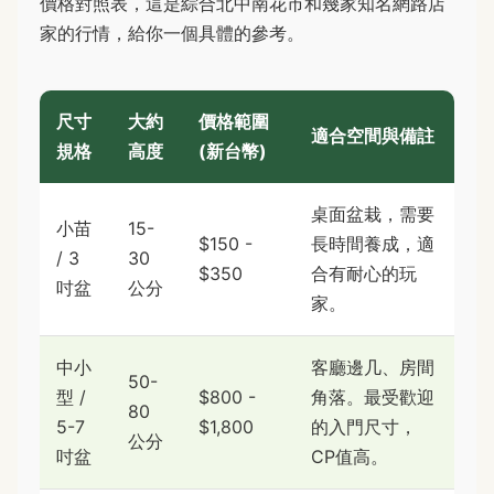
價格對照表，這是綜合北中南花市和幾家知名網路店
家的行情，給你一個具體的參考。
尺寸
大約
價格範圍
適合空間與備註
規格
高度
(新台幣)
桌面盆栽，需要
小苗
15-
$150 -
長時間養成，適
/ 3
30
$350
合有耐心的玩
吋盆
公分
家。
中小
客廳邊几、房間
50-
型 /
$800 -
角落。最受歡迎
80
5-7
$1,800
的入門尺寸，
公分
吋盆
CP值高。