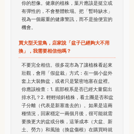
你的想像。健康的植株，葉片應該是挺立或
有彈性的，不會整體軟塌。把「暫時缺水」
視為一個嚴重的健康警訊，而不是撿便宜的
機會。
買大型天堂鳥，店家說「盆子已經夠大不用
換」，我需要相信他嗎？
不要完全相信。很多花市為了讓植株看起來
壯觀，會用「假盆栽」方式：在一個小盆外
套上大裝飾盆，或者只是緊密地塞在盆裡。
你應該檢查：1. 底部根系是否已經大量竄出
排水孔？2. 輕輕傾斜植株，看土團是否和盆
子分離（代表是新塞進去的）。如果是這兩
種情況，回家穩定一兩個月後，很可能就需
要換更大的盆或分株，這筆成本（大盆、新
土、勞力）和風險（換盆傷根）在購買時就