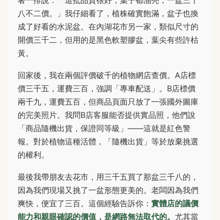
著一排說：「這批品質很好，葉子都油亮，一盆三千
八不二價。」我仔細看了，植株確實飽滿，盆子也換
成了好看的水泥盆。在內湖花市另一家，類似尺寸的
開價三千二，但用的是黑色軟塑膠盆，葉尖有些許枯
黃。
回家後，我在兩個評價破千的植物網店查價。A店標
價三千五，運費三百，強調「專車配送」。B店標價
兩千九，運費五百，但商品頁面只放了一張國外圖庫
的完美照片。我問B店客服能否提供實品照，他們說
「商品隨機出貨，保證同等級」——這就是紅色警
報。對於植物這種活體，「隨機出貨」等於放棄挑選
的權利。
最後我帶朋友去花市，用三千五買了那盆三千八的，
因為我們現場又挑了一盆形態更美的。老闆因為我們
爽快，便宜了三百。這個經驗告訴你：
實體店的議價
能力和親眼確認的價值，是網路無法取代的。
尤其當