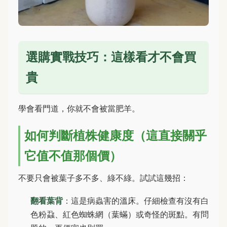
選購實戰技巧：這樣看才不會買
貴
學會看門道，你就不會被當肥羊。
如何判斷植株健康度（這直接關乎
它值不值那個價）
不要只會被葉子多不多、綠不綠。試試這幾招：
翻看葉背
：這是病蟲害的溫床。仔細檢查有沒有白
色粉蝨、紅色蜘蛛網（葉蟎）或奇怪的斑點。有問