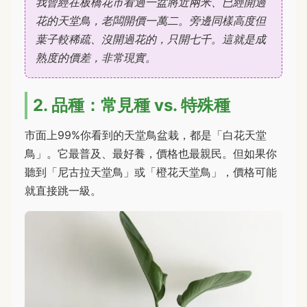
我曾經在板橋花市看過一盆將近兩米、已經開過
花的天堂鳥，老闆開價一萬二。旁邊同樣高度但
葉子較稀疏、沒開過花的，只開七千。這就是成
熟度的價差，非常現實。
2. 品種：常見種 vs. 特殊種
市面上99%你看到的天堂鳥盆栽，都是「白花天堂
鳥」。它最普及、最好養，價格也最親民。但如果你
聽到「尼古拉天堂鳥」或「橙花天堂鳥」，價格可能
就直接跳一級。