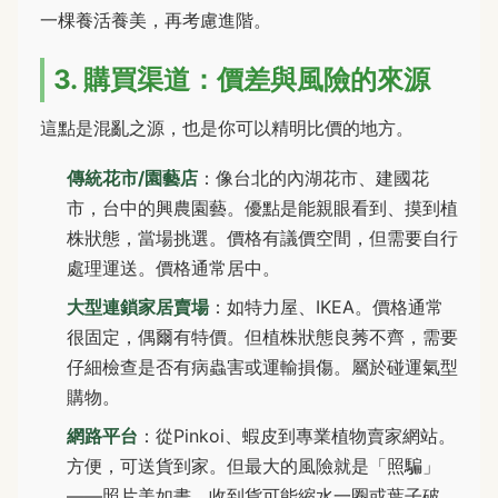
一棵養活養美，再考慮進階。
3. 購買渠道：價差與風險的來源
這點是混亂之源，也是你可以精明比價的地方。
傳統花市/園藝店
：像台北的內湖花市、建國花
市，台中的興農園藝。優點是能親眼看到、摸到植
株狀態，當場挑選。價格有議價空間，但需要自行
處理運送。價格通常居中。
大型連鎖家居賣場
：如特力屋、IKEA。價格通常
很固定，偶爾有特價。但植株狀態良莠不齊，需要
仔細檢查是否有病蟲害或運輸損傷。屬於碰運氣型
購物。
網路平台
：從Pinkoi、蝦皮到專業植物賣家網站。
方便，可送貨到家。但最大的風險就是「照騙」
——照片美如畫，收到貨可能縮水一圈或葉子破