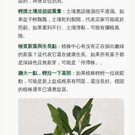
題的，再便宜也別買。
輕摸土壤並掂掂重量
：土壤應該微濕但不過濕。如
果盆子輕飄飄，土壤乾到裂開，代表店家可能疏於
照顧。如果重到不行、土壤溼黏，可能有爛根風
險。
檢查新葉與生長點
：植株中心有沒有正在抽出嫩綠
的新葉？這代表它還在健康生長。如果所有葉子都
是深綠色且無新芽，可能是「停滯株」。
膽大一點，輕拉一下基部
：如果植株輕輕一拉就鬆
動，可能是新上盆或根系有問題，還沒長好。穩固
的植株通常已適應盆器。