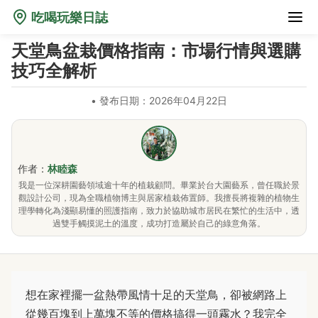
吃喝玩樂日誌
天堂鳥盆栽價格指南：市場行情與選購
技巧全解析
•
發布日期：2026年04月22日
作者：
林睦森
我是一位深耕園藝領域逾十年的植栽顧問。畢業於台大園藝系，曾任職於景
觀設計公司，現為全職植物博主與居家植栽佈置師。我擅長將複雜的植物生
理學轉化為淺顯易懂的照護指南，致力於協助城市居民在繁忙的生活中，透
過雙手觸摸泥土的溫度，成功打造屬於自己的綠意角落。
想在家裡擺一盆熱帶風情十足的天堂鳥，卻被網路上
從幾百塊到上萬塊不等的價格搞得一頭霧水？我完全