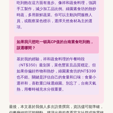
吃到飽在這方面有進步。像祥和蔬食料理，強調
手工製作，減少加工品比例。綠園素食坊的熱炒
時蔬，多用新鮮蔬菜。你可以主動詢問服務人
員，或觀察菜色標示，選擇天然食材為主的選
項。
如果我只想吃一頓高CP值的台南素食吃到飽，
該選哪間？
基於我的經驗，祥和蔬食料理的午餐時段
（NT$350）最划算，菜色豐富且品質穩定。但
如果你偏好炸物和熱炒，綠園素食坊的NT$399
也不錯。關鍵是評估自己的食量和口味：食量小
選祥和，喜歡重口味選綠園。別忘了，台南天氣
熱，用餐時補充水分很重要。
最後，本文基於我個人多次訪查撰寫，資訊儘可能準確，
但餐廳細節可能變動，建議出發前查看官方社群或致電確