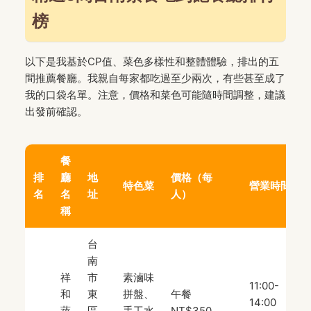
榜
以下是我基於CP值、菜色多樣性和整體體驗，排出的五
間推薦餐廳。我親自每家都吃過至少兩次，有些甚至成了
我的口袋名單。注意，價格和菜色可能隨時間調整，建議
出發前確認。
餐
排
廳
地
價格（每
特色菜
營業時間
名
名
址
人）
稱
台
南
祥
市
素滷味
11:00-
和
東
拼盤、
午餐
14:00
蔬
區
手工水
NT$350