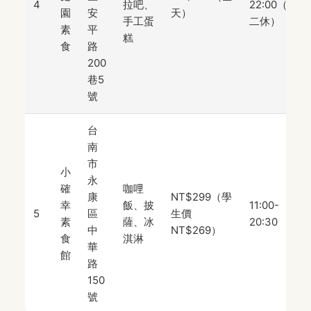
4
拉吧、
22:00（週
園
安
天）
手工蛋
二休）
素
平
糕
食
路
200
巷5
號
台
南
市
小
永
確
咖哩
康
NT$299（學
幸
飯、披
11:00-
5
區
生價
素
薩、冰
20:30
中
NT$269）
食
淇淋
華
館
路
150
號