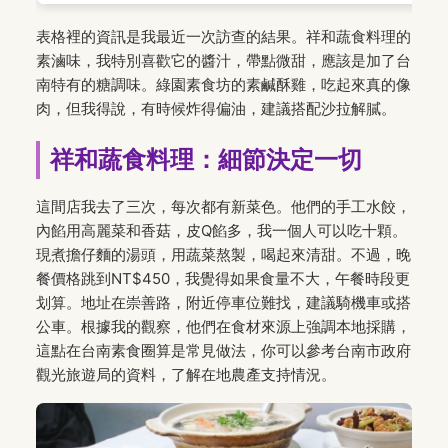
表格裡的資訊是我最近一次訪查的結果。祥和蔬食料理的
素滷味，我特別喜歡它的醬汁，帶點微甜，應該是加了台
南特有的糖調味。綠園素食坊的素鹹酥雞，吃起來真的像
肉，但我得說，有時候炸得偏油，建議搭配沙拉解膩。
祥和蔬食料理：細節決定一切
這間店我去了三次，每次都有新菜色。他們的手工水餃，
內餡用高麗菜和香菇，皮Q餡多，我一個人可以吃十顆。
現煮擔仔麵的湯頭，用蔬菜熬製，喝起來清甜。不過，晚
餐價格跳到NT$450，我覺得如果食量不大，午餐時段更
划算。地址在崇善路，附近停車位難找，建議騎機車或搭
公車。根據我的觀察，他們在食材來源上強調本地採購，
這點在台南素食圈算是常見做法，你可以參考台南市政府
觀光旅遊局的資料，了解在地農產支持情況。