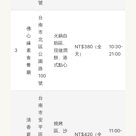
號
台
南
佛
市
心
火鍋自
北
緣
助區、
區
NT$380（全
10:30-
3
素
現做潤
公
天）
21:00
食
餅、港
園
餐
式點心
路
廳
100
號
台
南
市
清
安
燒烤
香
平
區、沙
11:00-
庭
區
NT$420（全