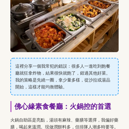
這裡分享一個我常犯的錯誤：很多人一進吃到飽餐
廳就狂拿炸物，結果很快就飽了，錯過其他好菜。
我的策略是先繞一圈，拿少量多樣，從沙拉或湯品
開始，這樣才能均衡體驗。
佛心緣素食餐廳：火鍋控的首選
火鍋自助區是亮點，湯頭有麻辣、藥膳等選擇，我偏好藥
膳，喝起來溫潤。現做潤餅料多，但排隊人潮多時要等。