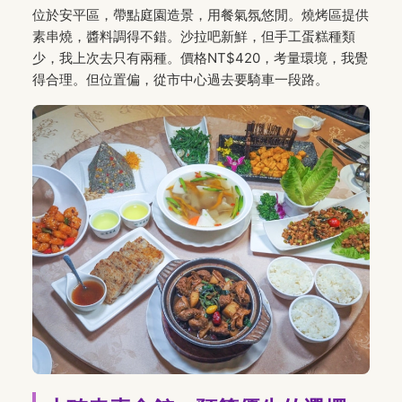
位於安平區，帶點庭園造景，用餐氣氛悠閒。燒烤區提供
素串燒，醬料調得不錯。沙拉吧新鮮，但手工蛋糕種類
少，我上次去只有兩種。價格NT$420，考量環境，我覺
得合理。但位置偏，從市中心過去要騎車一段路。