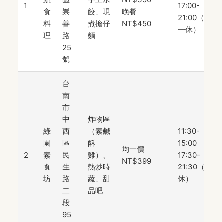
1
17:00-
食
崇
餃、現
晚餐
21:00（週
料
善
煮擔仔
NT$450
一休）
理
路
麵
25
號
台
南
市
中
炸物區
綠
西
（素鹹
11:30-
園
區
酥
15:00
均一價
2
素
民
雞）、
17:30-
NT$399
食
生
熱炒時
21:30（無
坊
路
蔬、甜
休）
二
品吧
段
95