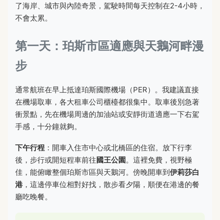
了海岸、城市與內陸奇景，駕駛時間每天控制在2-4小時，
不會太累。
第一天：珀斯市區適應與天鵝河畔漫
步
通常航班在早上抵達珀斯國際機場（PER）。我建議直接
在機場取車，各大租車公司櫃檯都很集中。取車後別急著
衝景點，先在機場周邊的加油站或安靜街道適應一下右駕
手感，十分鐘就夠。
下午行程
：開車入住市中心或北橋區的住宿。放下行李
後，步行或開短程車前往
國王公園
。這裡免費，視野極
佳，能俯瞰整個珀斯市區與天鵝河。傍晚開車到
伊莉莎白
港
，這邊停車位相對好找，散步看夕陽，順便在港邊的餐
廳吃晚餐。