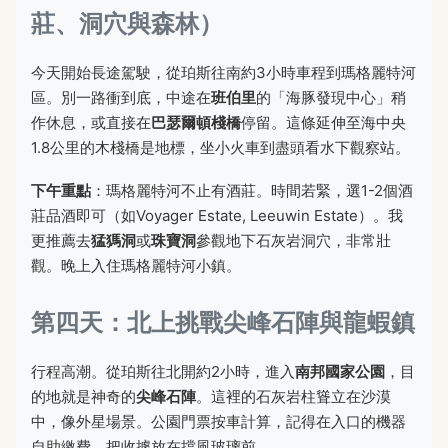
莊、洞穴與森林）
今天開始長途駕駛，從珀斯往南約3小時車程到瑪格麗特河
區。別一路衝到底，中途在
班伯里
的「海豚發現中心」稍
作休息，或直接在
巴瑟爾頓棧橋
停留。這條延伸至海中央
1.8公里的木棧橋是地標，坐小火車到盡頭看水下觀察站。
下午重點
：瑪格麗特河不止有酒莊。時間若緊，選1-2個酒
莊品酒即可（如Voyager Estate, Leeuwin Estate）。我
更推薦去
猛獁洞
或
珠寶洞
參觀地下石灰岩洞穴，非常壯
觀。晚上入住瑪格麗特河小鎮。
第四天：北上挑戰尖峰石陣與龍蝦鎮
行程高潮。從珀斯往北開約2小時，進入
南邦國家公園
，目
的地就是神奇的
尖峰石陣
。這裡的石灰岩柱聳立在沙漠
中，像外星場景。公園門票按車計算，記得在入口的機器
自助繳費，把收據放在擋風玻璃前。