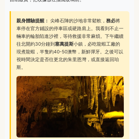
親身體驗提醒：
尖峰石陣的沙地非常鬆軟，
務必
將
車停在官方鋪設的停車區或硬路肩上。我看到不止一
輛車的輪胎陷進沙裡，等待救援非常麻煩。下午繼續
往北開約30分鐘到
塞萬提斯
小鎮，必吃龍蝦工廠的
現煮龍蝦，半隻約40-50澳幣，新鮮彈牙。之後可以
視時間決定是否往更北的朱里恩灣，或直接返回珀
斯。