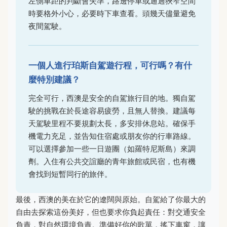
左側車距的判斷會失準，路邊停車或通過狹窄空間
時要格外小心，必要時下車查看。頭幾天儘量避免
夜間駕駛。
一個人進行珀斯自駕遊行程，可行嗎？有什
麼特別建議？
完全可行，西澳是安全的自駕旅行目的地。獨自駕
駛的挑戰在於長途容易疲勞，且無人替換。建議每
天駕駛里程不要規劃太長，多安排休息站。確保手
機電力充足，並告知住宿處或朋友你的行車路線。
可以選擇參加一些一日遊團（如羅特尼斯島）來調
劑。入住有公共交誼廳的青年旅館或民宿，也有機
會找到短暫同行的旅伴。
最後，西澳的美在於它的遼闊與原始。自駕給了你最大的
自由去探索這份美好，但也要求你負起責任：對交通安全
負責，對自然環境負責。準備好你的歌單，搖下車窗，讓