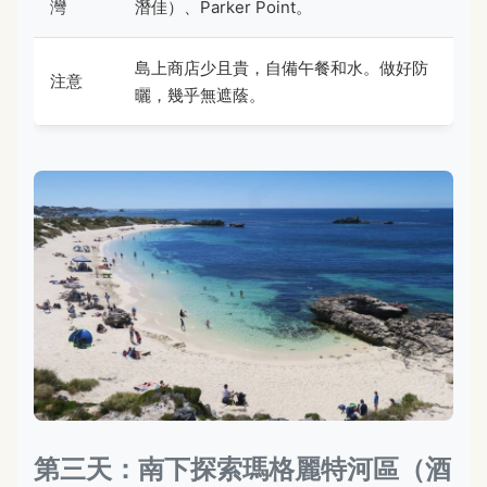
灣
潛佳）、Parker Point。
島上商店少且貴，自備午餐和水。做好防
注意
曬，幾乎無遮蔭。
第三天：南下探索瑪格麗特河區（酒