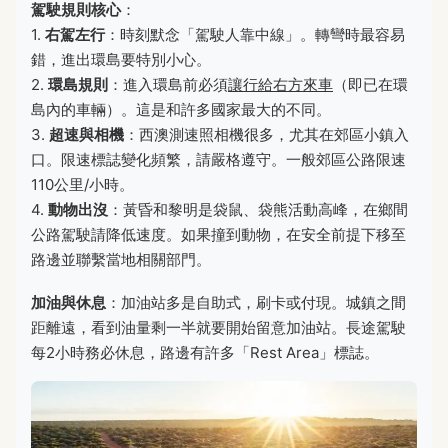
駕駛規則核心
：
1.
右駕左行
：時刻默念「駕駛人靠中線」。轉彎時最容易
錯，進出環島要特別小心。
2.
環島規則
：進入環島前必須
讓行給右方來車
（即已在環
島內的車輛）。這是和許多國家最大的不同。
3.
超速與相機
：西澳測速照相機很多，尤其在郊區小鎮入
口。限速標誌變化頻繁，請嚴格遵守。一般郊區公路限速
110公里/小時。
4.
動物出沒
：黃昏和黎明是袋鼠、袋熊活動高峰，在鄉間
公路駕駛請降低速度。如果撞到動物，在安全前提下移至
路邊並聯繫當地相關部門。
加油與休息
：加油站多是自助式，刷卡或付現。城鎮之間
距離遠，看到油量剩一半就要開始留意加油站。長途駕駛
每2小時務必休息，路邊有許多「Rest Area」標誌。