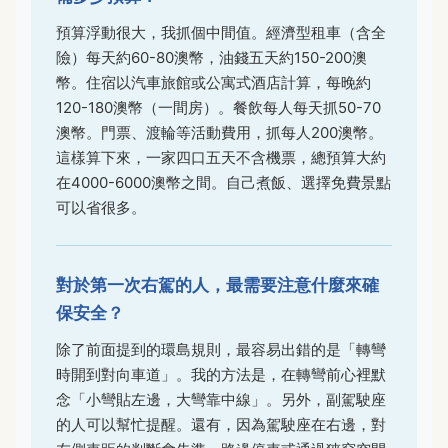
預算浮動很大，我抓個中間值。經濟型租車（含全
險）每天約60-80澳幣，油錢五天約150-200澳
幣。住宿以汽車旅館或公寓式酒店計算，每晚約
120-180澳幣（一間房）。餐飲每人每天抓50-70
澳幣。門票、渡輪等活動費用，抓每人200澳幣。
這樣算下來，一家四口五天不含機票，總預算大約
在4000-6000澳幣之間。自己煮飯、選擇免費景點
可以省很多。
對於第一次右駕的人，最需要注意什麼來確
保安全？
除了前面提到的環島規則，最容易出錯的是「轉彎
時開到對向車道」。我的方法是，在轉彎前心裡默
念「小彎貼左邊，大彎靠中線」。另外，副駕駛座
的人可以幫忙提醒。還有，因為駕駛座在右邊，對