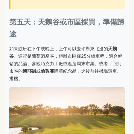
第五天：天鵝谷或市區採買，準備歸
途
如果航班在下午或晚上，上午可以去珀斯東北邊的
天鵝
谷
。這裡是葡萄酒產區，距離市區僅25分鐘車程，適合輕
鬆的品酒、參觀巧克力工廠或逛逛周末市集。或者，回到
市區的
海耶街
或
倫敦閣
購買紀念品，之後前往機場還車、
搭機。