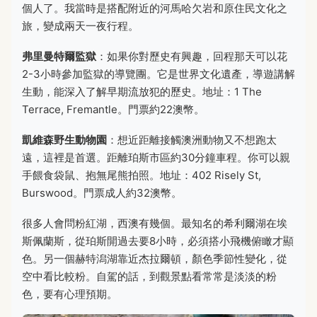
個人了。我當時是搭配附近的河馬哈欠岩和原住民文化之
旅，變成兩天一夜行程。
弗里曼特爾監獄
：如果你對歷史有興趣，回程那天可以花
2-3小時參加監獄的導覽團。它是世界文化遺產，導遊講解
生動，能深入了解早期流放犯的歷史。地址：1 The
Terrace, Fremantle。門票約22澳幣。
凱維森野生動物園
：想近距離接觸澳洲動物又不想跑太
遠，這裡是首選。距離珀斯市區約30分鐘車程。你可以親
手餵食袋鼠、抱無尾熊拍照。地址：402 Risely St,
Burswood。門票成人約32澳幣。
很多人會問粉紅湖，西澳有幾個。最知名的希利爾湖在埃
斯佩蘭斯，從珀斯開過去要8小時，必須搭小飛機俯瞰才顯
色。另一個赫特潟湖靠近杰拉爾頓，顏色季節性變化，從
空中看比較粉。自駕的話，到觀景點看常常是淡淡的粉
色，要有心理預期。