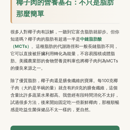
椰子肉的營養基石：不只是脂肪
那麼簡單
很多人對椰子肉有誤解，一聽到它富含脂肪就卻步。但你
知道嗎？椰子肉的脂肪有超過一半是
中鏈脂肪酸
（MCTs）
。這種脂肪的代謝路徑和一般長鏈脂肪不同，
它可以直接被肝臟利用轉化為能量，不容易囤積成體脂
肪。美國農業部的食物營養資料庫也將椰子肉列為MCTs
的優良來源之一。
除了優質脂肪，椰子肉還是膳食纖維的寶庫。每100克椰
子肉（大約是半碗的量）就含有約9克的膳食纖維，這個
含量比許多蔬菜水果都高。我曾經有段時間消化不太好，
試過很多方法，後來開始固定吃一些新鮮椰肉，那種順暢
感是吃益生菌保健品不太一樣的，更自然。