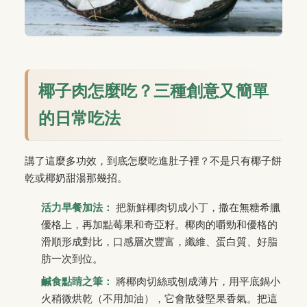
椰子肉怎麼吃？三種創意又簡單
的日常吃法
講了這麼多功效，到底怎麼吃進肚子裡？不是只有椰子餅
乾或椰奶甜湯那幾招。
活力早餐加法：
把新鮮椰肉切成小丁，撒在無糖希臘
優格上，再加點莓果和奇亞籽。椰肉的嚼勁和優格的
滑順形成對比，口感層次豐富，纖維、蛋白質、好脂
肪一次到位。
鹹食點睛之筆：
將椰肉切絲或刨成薄片，用平底鍋小
火稍微烘乾（不用加油），它會散發堅果香氣。把這