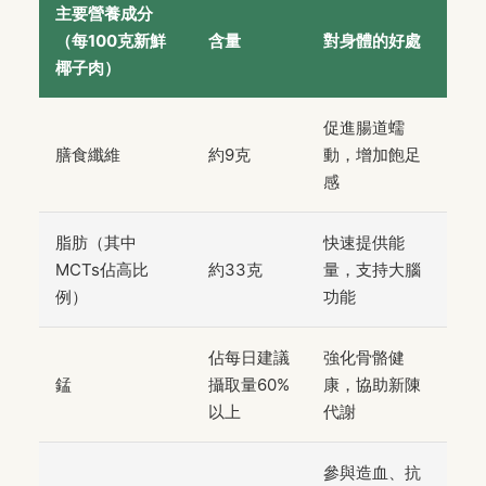
主要營養成分
（每100克新鮮
含量
對身體的好處
椰子肉）
促進腸道蠕
膳食纖維
約9克
動，增加飽足
感
脂肪（其中
快速提供能
MCTs佔高比
約33克
量，支持大腦
例）
功能
佔每日建議
強化骨骼健
錳
攝取量60%
康，協助新陳
以上
代謝
參與造血、抗