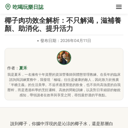
吃喝玩樂日誌
椰子肉功效全解析：不只解渴，滋補養
顏、助消化、提升活力
•
發布日期：2026年04月11日
作者：
夏禾
我是夏禾，一名擁有十年資歷的資深營養師與體態管理教練。在長年的臨床
諮詢與訓練實務中，我發現「極端」往往是健康的敵人，因此致力於推廣
「半糖主義」的生活美學。不追求過度禁慾的飲食，也不崇尚高強度的自我
壓榨，而是透過科學的烹飪邏輯、高效的間歇訓練，以及對日常細節的敏銳
感知，帶領讀者在效率與享受之間，尋找最舒適的平衡點。
說到椰子，你腦中浮現的是沁涼的椰子水，還是那層白