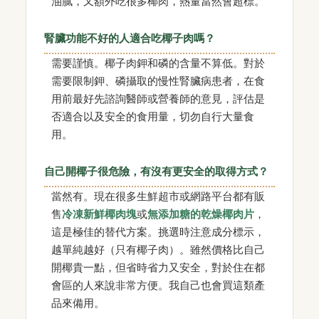
油膩，又額外吃很多椰肉，熱量當然會超標。
腎臟功能不好的人適合吃椰子肉嗎？
需要謹慎。椰子肉鉀和磷的含量不算低。對於
需要限制鉀、磷攝取的慢性腎臟病患者，在食
用前最好先諮詢醫師或營養師的意見，評估是
否適合以及安全的食用量，切勿自行大量食
用。
自己開椰子很危險，有沒有更安全的取得方式？
當然有。現在很多生鮮超市或網路平台都有販
售
冷凍新鮮椰肉塊
或
無添加糖的乾燥椰肉片
，
這是極佳的替代方案。挑選時注意成分標示，
越單純越好（只有椰子肉）。雖然價格比自己
開椰貴一點，但省時省力又安全，對於住在都
會區的人來說非常方便。我自己也會買這類產
品來備用。