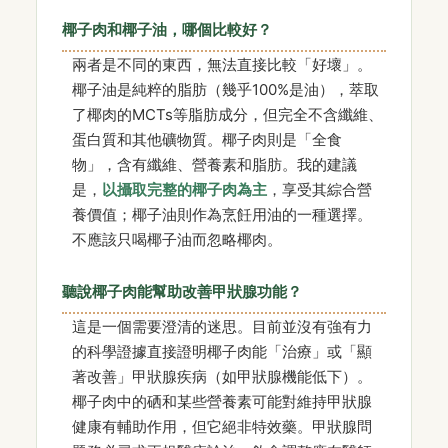
椰子肉和椰子油，哪個比較好？
兩者是不同的東西，無法直接比較「好壞」。
椰子油是純粹的脂肪（幾乎100%是油），萃取
了椰肉的MCTs等脂肪成分，但完全不含纖維、
蛋白質和其他礦物質。椰子肉則是「全食
物」，含有纖維、營養素和脂肪。我的建議
是，
以攝取完整的椰子肉為主
，享受其綜合營
養價值；椰子油則作為烹飪用油的一種選擇。
不應該只喝椰子油而忽略椰肉。
聽說椰子肉能幫助改善甲狀腺功能？
這是一個需要澄清的迷思。目前並沒有強有力
的科學證據直接證明椰子肉能「治療」或「顯
著改善」甲狀腺疾病（如甲狀腺機能低下）。
椰子肉中的硒和某些營養素可能對維持甲狀腺
健康有輔助作用，但它絕非特效藥。甲狀腺問