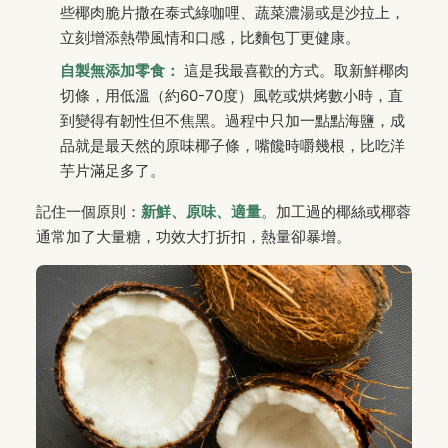
些椰肉脆片撒在泰式綠咖哩、蔬菜濃湯或是沙拉上，
立刻增添熱帶風情和口感，比麵包丁更健康。
自製無添加零食：
這是我最喜歡的方式。取新鮮椰肉
切條，用低溫（約60-70度）風乾或烘烤數小時，直
到變得有韌性但不焦黑。過程中只加一點點海鹽，成
品就是最天然的原味椰子條，嘴饞時嚼幾根，比吃洋
芋片滿足多了。
記住一個原則：
新鮮、原味、適量
。加工過的椰絲或椰蓉
通常加了大量糖，功效大打折扣，熱量卻暴增。