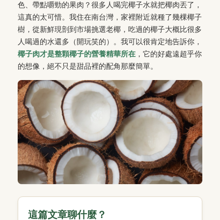
色、帶點嚼勁的果肉？很多人喝完椰子水就把椰肉丟了，
這真的太可惜。我住在南台灣，家裡附近就種了幾棵椰子
樹，從新鮮現剖到市場挑選老椰，吃過的椰子大概比很多
人喝過的水還多（開玩笑的）。我可以很肯定地告訴你，
椰子肉才是整顆椰子的營養精華所在
，它的好處遠超乎你
的想像，絕不只是甜品裡的配角那麼簡單。
這篇文章聊什麼？