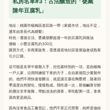
私房名單#3：古法釀造的「甕藏
陳年豆腐乳」
地址：桃園市楊梅區老莊路一帶（家庭作坊，地址不定，
通常由里長代為聯繫）
特色：遵循古法、甕藏發酵超過一年的豆腐乳與蔭油
價格：小甕豆腐乳約300元
購買方式：非商業販售，需透過當地社區發展協會或熟客
引介訂購。
這可能是名單中最難入手，但也最特別的一項。是由楊梅
一戶人家，沿用阿嬤留下來的方子，在自家後院少量製作
的。他們不用快速發酵法，就是讓豆腐在陶甕裡，隨著四
季溫度自然變化，慢慢熟成。我吃過一次，那個鹹香甘醇
的層次非常複雜，帶點淡淡的酒香，單吃配粥一流，拿來
蒸肉更是絕品。
因為沒有食品工廠登記，他們不算正式營業，純粹是做給