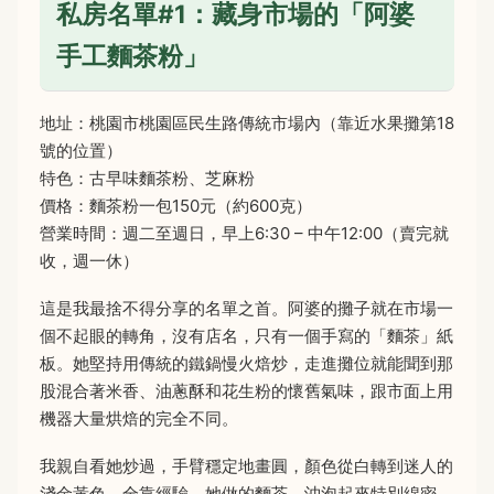
私房名單#1：藏身市場的「阿婆
手工麵茶粉」
地址：桃園市桃園區民生路傳統市場內（靠近水果攤第18
號的位置）
特色：古早味麵茶粉、芝麻粉
價格：麵茶粉一包150元（約600克）
營業時間：週二至週日，早上6:30 – 中午12:00（賣完就
收，週一休）
這是我最捨不得分享的名單之首。阿婆的攤子就在市場一
個不起眼的轉角，沒有店名，只有一個手寫的「麵茶」紙
板。她堅持用傳統的鐵鍋慢火焙炒，走進攤位就能聞到那
股混合著米香、油蔥酥和花生粉的懷舊氣味，跟市面上用
機器大量烘焙的完全不同。
我親自看她炒過，手臂穩定地畫圓，顏色從白轉到迷人的
淺金黃色，全靠經驗。她做的麵茶，沖泡起來特別綿密，