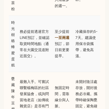
茶
的週一。
粉
時
光
務必提前透過官方
至少提前
冷藏保存約5-
樹
LINE預訂，並確認
一至兩週
7天。建議使
樁
取貨時間地點（通
預訂，節
用保冷袋攜
蜂
常在大園交流道附
日前更要
帶，避免高
蜜
近面交）。
提早。
溫。
蛋
糕
甕
最難入手。可嘗試
未開封陰涼處
藏
聯繫楊梅區的社區
無固定時
存放，開封後
陳
發展協會，或詢問
間，需靠
務必冷藏。攜
年
當地老店（如傳統
緣分與人
帶時確保陶甕
豆
雜貨店）是否有門
脈。
固定，避免碰