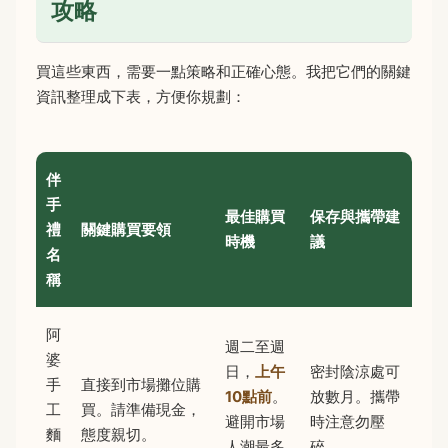
攻略
買這些東西，需要一點策略和正確心態。我把它們的關鍵
資訊整理成下表，方便你規劃：
伴
手
最佳購買
保存與攜帶建
禮
關鍵購買要領
時機
議
名
稱
阿
週二至週
婆
日，
上午
密封陰涼處可
手
直接到市場攤位購
10點前
。
放數月。攜帶
工
買。請準備現金，
避開市場
時注意勿壓
麵
態度親切。
人潮最多
碎。