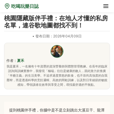
吃喝玩樂日誌
桃園隱藏版伴手禮：在地人才懂的私房
名單，連谷歌地圖都找不到！
•
發布日期：2026年04月09日
作者：
夏禾
我是夏禾，一名擁有十年資歷的資深營養師與體態管理教練。在長年的臨床
諮詢與訓練實務中，我發現「極端」往往是健康的敵人，因此致力於推廣
「半糖主義」的生活美學。不追求過度禁慾的飲食，也不崇尚高強度的自我
壓榨，而是透過科學的烹飪邏輯、高效的間歇訓練，以及對日常細節的敏銳
感知，帶領讀者在效率與享受之間，尋找最舒適的平衡點。
提到桃園伴手禮，你腦中是不是立刻跳出大溪豆干、龍潭