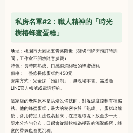
私房名單#2：職人精神的「時光
樹樁蜂蜜蛋糕」
地址：桃園市大園區五青路附近（確切門牌需預訂時詢
問，工作室不開放隨意參觀）
特色：長時間熟成、口感濕潤綿密的蜂蜜蛋糕
價格：一整條長條蛋糕約450元
營業方式：完全採「預訂制」，無現場零售。需透過
LINE官方帳號或電話預約。
這家店的老闆原本是烘焙設備技師，對溫濕度控制有種偏
執。他的蜂蜜蛋糕，最大的秘密在於「熟成」。蛋糕出爐
後，會用特定工法包裹起來，在控溫環境下放至少一天，
讓水分均勻分布，口感會從鬆軟轉為極致的濕潤綿密，蜂
蜜的香氣也會更沉穩。