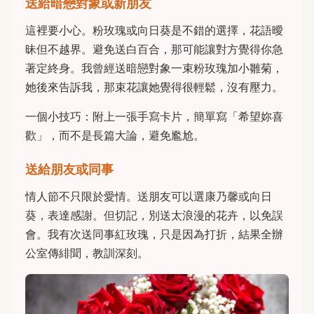
送給暗戀對象或新朋友
這裡要小心。粉玫瑰或向日葵是不錯的選擇，花語曖
昧但不越界。避免送白百合，那可能讓對方覺得你急
著定終身。我曾經送暗戀對象一束粉玫瑰加小雛菊，
她後來告訴我，那束花讓她覺得很輕鬆，沒有壓力。
一個小技巧：附上一張手寫卡片，簡單寫「希望妳喜
歡」，而不是長篇大論，避免尷尬。
送給朋友或同事
情人節不只限於愛情。送朋友可以選康乃馨或向日
葵，表達感謝。但切記，別送太浪漫的花卉，以免誤
會。我有次送同事紅玫瑰，只是因為打折，結果全辦
公室傳緋聞，教訓深刻。