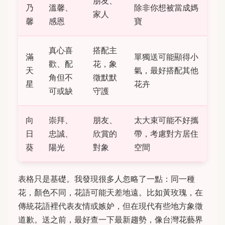
朋友、
乃
溫馨、
除非你想被當成媽
家人
馨
感恩
寶
真心喜
搭配主
滿
單獨送可能顯得小
歡、配
花，象
天
氣，最好搭配其他
角但不
徵默默
星
花卉
可或缺
守護
向
崇拜、
朋友、
太大束可能不好攜
日
忠誠、
欣賞的
帶，考慮對方居住
葵
陽光
對象
空間
表格只是基礎。我發現很多人忽略了一點：同一種
花，顏色不同，花語可能天差地遠。比如黃玫瑰，在
傳統花語裡代表友情或嫉妒，但在現代有些地方象徵
道歉。送之前，最好查一下最新趨勢，像台灣花藝界