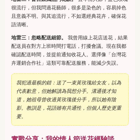
很流行，但我問過花藝師，很多是染色的，容易掉色
且意義不明。與其追流行，不如選經典花卉，確保花
語清晰。
地雷三：忽略配送細節。
我曾用線上花店送花，結果
配送員在對方上班時間打電話，打擾會議。現在我都
確認配送時間，並提前通知收花人。選擇像「台灣花
卉運銷合作社」這類可靠配送服務，能減少失誤。
我犯過最糗的錯：送了一束黃玫瑰給女友，以為
代表歉意，但她解讀為我想分手。溝通後才知
道，她祖母曾收過黃玫瑰後分手，所以她有陰
影。教訓是，花語雖有共通性，但個人歷史更重
要。
實戰分享：我的情人節送花經驗談