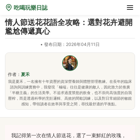
吃喝玩樂日誌
情人節送花花語全攻略：選對花卉避開
尷尬傳遞真心
•
發布日期：2026年04月11日
作者：
夏禾
我是夏禾，一名擁有十年資歷的資深營養師與體態管理教練。在長年的臨床
諮詢與訓練實務中，我發現「極端」往往是健康的敵人，因此致力於推廣
「半糖主義」的生活美學。不追求過度禁慾的飲食，也不崇尚高強度的自我
壓榨，而是透過科學的烹飪邏輯、高效的間歇訓練，以及對日常細節的敏銳
感知，帶領讀者在效率與享受之間，尋找最舒適的平衡點。
我記得第一次在情人節送花，選了一束鮮紅的玫瑰，