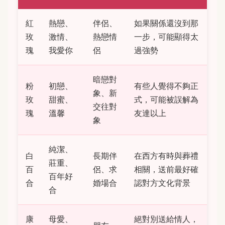
紅
熱戀、
伴侶、
如果關係還沒到那
玫
激情、
熱戀情
一步，可能顯得太
瑰
我愛你
侶
過強勢
暗戀對
粉
初戀、
有些人覺得不夠正
象、新
玫
甜蜜、
式，可能被誤解為
交往對
瑰
溫馨
友達以上
象
純潔、
白
長期伴
在西方有時與葬禮
莊重、
百
侶、求
相關，送前最好確
百年好
合
婚場合
認對方文化背景
合
康
母愛、
絕對別送給情人，