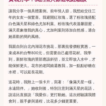
讓我分享一個具體案例。前年情人節，我想給交往三
年的女友一個驚喜。我避開紅玫瑰，選了粉玫瑰搭配
白色滿天星和綠色尤加利葉。粉玫瑰代表溫馨甜蜜，
滿天星象徵我的真心，尤加利葉則添加自然感，適合
她喜歡的簡約風格。
我親自到台北內湖花市挑花，那裏批發價較實惠，一
束成本約台幣800元，但需要自己處理花材。我學
到，新鮮玫瑰的莖部應該斜切，並立即放入水中，才
能保鮮更久。花市的老闆娘還教我，加一點點砂糖在
水裡，可以延長花期。
送花時，我附上一張卡片，寫著：「像滿天星一樣，
永遠陪伴。」她收到後，特別注意到滿天星的花語，
說這比直接說「我愛你」更打動她。這次經驗讓我體
會到，親手參與過程，比花多少錢更重要。