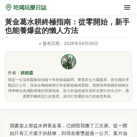
吃喝玩樂日誌
黃金葛水耕終極指南：從零開始，新手
也能養爆盆的懶人方法
•
發布日期：2026年04月08日
作者：
林睦森
我是一位深耕園藝領域逾十年的植栽顧問。畢業於台大園藝系，曾任職於景
觀設計公司，現為全職植物博主與居家植栽佈置師。我擅長將複雜的植物生
理學轉化為淺顯易懂的照護指南，致力於協助城市居民在繁忙的生活中，透
過雙手觸摸泥土的溫度，成功打造屬於自己的綠意角落。
我書架上那盆水耕黃金葛，已經陪我搬了三次家。從一開
始只有三片葉子的枝條，到現在垂墜超過一公尺、葉片油