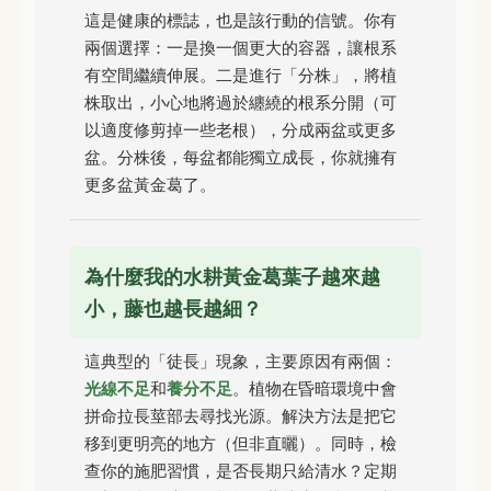
這是健康的標誌，也是該行動的信號。你有
兩個選擇：一是換一個更大的容器，讓根系
有空間繼續伸展。二是進行「分株」，將植
株取出，小心地將過於纏繞的根系分開（可
以適度修剪掉一些老根），分成兩盆或更多
盆。分株後，每盆都能獨立成長，你就擁有
更多盆黃金葛了。
為什麼我的水耕黃金葛葉子越來越
小，藤也越長越細？
這典型的「徒長」現象，主要原因有兩個：
光線不足
和
養分不足
。植物在昏暗環境中會
拼命拉長莖部去尋找光源。解決方法是把它
移到更明亮的地方（但非直曬）。同時，檢
查你的施肥習慣，是否長期只給清水？定期