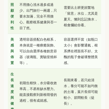
照
不用擔心澆水過多或過
需要比土耕更頻繁地
顧
少。出門旅行一兩週，只
「留意」水位，尤其是
便
要水加滿，完全不用擔
夏天。懶到忘記換水，
利
心。觀察根系健康與否一
根會爛給你看。
性
目了然。
美
透明容器搭配白色根系，
容器選擇不當（如瓶口
感
本身就是一種療癒裝飾。
太小）會影響通氣，根
與
可以自由選擇各種創意容
系擠在裡面長不好。太
佈
器（玻璃瓶、實驗室燒杯
醜的瓶子會破壞整體美
置
等）。
感。
生
長
長期來看，若只給清
初期生根快，水分吸收效
速
水，養分可能不如均衡
率高，不易有缺水壓力。
度
的土壤，葉片長得可能
能直接觀察到新根萌發的
與
較小、節間較長（徒
過程，很有成就感。
健
長）。