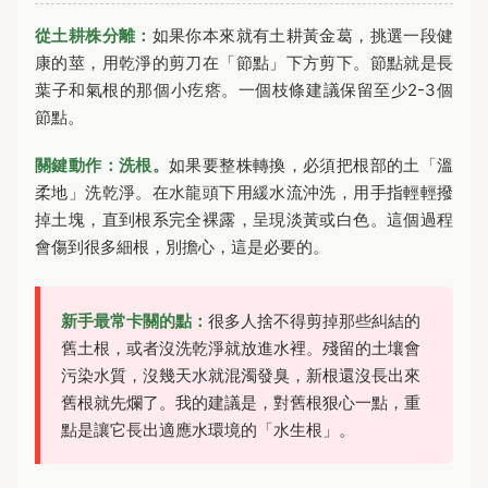
從土耕株分離：
如果你本來就有土耕黃金葛，挑選一段健
康的莖，用乾淨的剪刀在「節點」下方剪下。節點就是長
葉子和氣根的那個小疙瘩。一個枝條建議保留至少2-3個
節點。
關鍵動作：洗根。
如果要整株轉換，必須把根部的土「溫
柔地」洗乾淨。在水龍頭下用緩水流沖洗，用手指輕輕撥
掉土塊，直到根系完全裸露，呈現淡黃或白色。這個過程
會傷到很多細根，別擔心，這是必要的。
新手最常卡關的點：
很多人捨不得剪掉那些糾結的
舊土根，或者沒洗乾淨就放進水裡。殘留的土壤會
污染水質，沒幾天水就混濁發臭，新根還沒長出來
舊根就先爛了。我的建議是，對舊根狠心一點，重
點是讓它長出適應水環境的「水生根」。