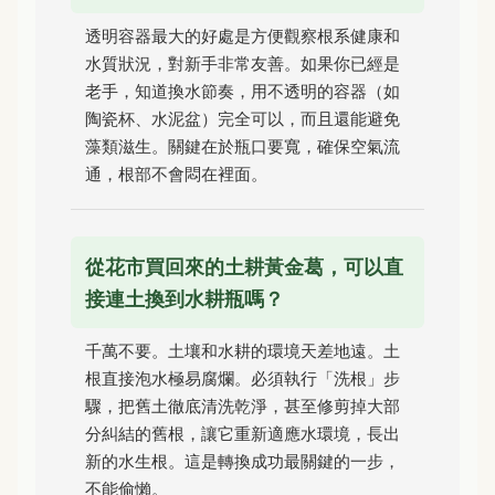
透明容器最大的好處是方便觀察根系健康和
水質狀況，對新手非常友善。如果你已經是
老手，知道換水節奏，用不透明的容器（如
陶瓷杯、水泥盆）完全可以，而且還能避免
藻類滋生。關鍵在於瓶口要寬，確保空氣流
通，根部不會悶在裡面。
從花市買回來的土耕黃金葛，可以直
接連土換到水耕瓶嗎？
千萬不要。土壤和水耕的環境天差地遠。土
根直接泡水極易腐爛。必須執行「洗根」步
驟，把舊土徹底清洗乾淨，甚至修剪掉大部
分糾結的舊根，讓它重新適應水環境，長出
新的水生根。這是轉換成功最關鍵的一步，
不能偷懶。