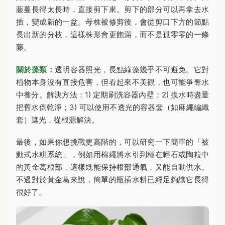
藤蔓長得太長時，直接剪下來。剪下的部分可以再拿去水
插，變成新的一盆。母株被修剪後，會從剪口下方的節點
長出新的分枝，這樣株形會更飽滿，而不是孤零零的一條
藤。
關於藻類：
透明容器照光，長點綠藻幾乎不可避免。它對
植物本身沒有直接危害，但看起來不美觀，也可能爭奪水
中養分。解決方法：1) 定期刷洗容器內壁；2) 換水時盡量
把舊水倒乾淨；3) 可以使用不透光的容器套（如麻繩編織
套）遮光，從根源解決。
最後，如果你想挑戰更高階的，可以研究一下簡單的「被
動式水耕系統」，例如用棉繩將水引到種在輕石或陶粒中
的黃金葛根部，這樣既能保持根部通氣，又能自動供水。
不過對於黃金葛來說，簡單的瓶插水耕已經足夠讓它長得
很好了。