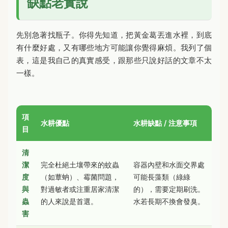
缺點老實說
先別急著找瓶子。你得先知道，把黃金葛丟進水裡，到底
有什麼好處，又有哪些地方可能讓你覺得麻煩。我列了個
表，這是我自己的真實感受，跟那些只說好話的文章不太
一樣。
項
水耕優點
水耕缺點 / 注意事項
目
清
潔
完全杜絕土壤帶來的蚊蟲
容器內壁和水面交界處
度
（如蕈蚋）、霉菌問題，
可能長藻類（綠綠
與
對過敏者或注重居家清潔
的），需要定期刷洗。
蟲
的人來說是首選。
水若長期不換會發臭。
害