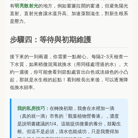
有
明亮散射光
的地方，例如窗簾拉開的窗邊，但避免陽光
直射。直射光會讓水溫升高、加速藻類滋生，對新生根系
是壓力。
步驟四：等待與初期維護
接下來的一到兩週，你需要一點耐心。每隔2-3天檢查一
下水質，如果稍微混濁就換水（用同樣處理過的水）。大
約一週後，你可能會看到節點處冒出白色或淡綠色的小凸
起，那就是水生根的起點！看到根長出來後，可以逐漸降
低換水頻率。
我的私房技巧：
在轉換初期，我會在水裡加一滴
（真的就一滴）市售的「觀葉植物營養液」，濃度
是說明書建議的1/4。這能提供微量的養分，鼓勵生
根。但這不是必須，清水也能成功，只是我覺得加