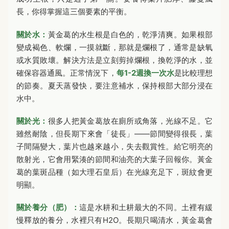
長，你得掌握這三個要素的平衡。
關於水：
黃金葛的水生根是白色的，乾淨清爽。如果根部
變成褐色、軟爛，一摸就斷，那就是爛根了，通常是缺氧
或水質敗壞。解決方法是立刻剪掉爛根，換乾淨的水，並
確保容器通風。正常情況下，
每1-2週換一次水
是比較理想
的節奏。夏天蒸發快，要注意補水，保持根部大部分浸在
水中。
關於光：
很多人把黃金葛放在廁所或角落，光線不足。它
雖然耐陰，但長期下來會「徒長」——節間變得很長，葉
子間隔變大，葉片也越來越小，失去觀賞性。給它明亮的
散射光，它會用緊湊的節間和油亮的大葉子回報你。黃金
葛的葉斑品種（如大理石皇后）在光線充足下，斑紋會更
明顯。
關於養分（肥）：
這是水耕和土耕最大的不同。土裡有緩
慢釋放的養分，水裡只有H2O。長期只喝清水，黃金葛會