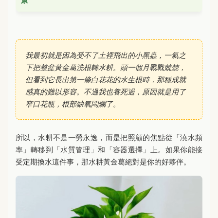
康
我最初就是因為受不了土裡飛出的小黑蟲，一氣之
下把整盆黃金葛洗根轉水耕。頭一個月戰戰兢兢，
但看到它長出第一條白花花的水生根時，那種成就
感真的難以形容。不過我也養死過，原因就是用了
窄口花瓶，根部缺氧悶爛了。
所以，水耕不是一勞永逸，而是把照顧的焦點從「澆水頻
率」轉移到「水質管理」和「容器選擇」上。如果你能接
受定期換水這件事，那水耕黃金葛絕對是你的好夥伴。