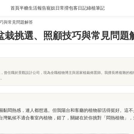
首頁
半糖生活報告
寵奴日常
揹包客日記
綠植筆記
巧與常見問題解答
盆栽挑選、照顧技巧與常見問題
系，曾任職於景觀設計公司，現為全職植物博主與居家植栽佈置師。我擅長將複雜的植
落。
濕黏悶熱感，連人都想逃。但我陽台和客廳的植物卻活得挺好。這不
台灣氣候不適合養室內植物，錯了，關鍵在於你挑對「悶熱植物」，