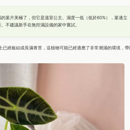
感的葉片美極了，但它是溫室公主。濕度一低（低於60%），葉邊立
看。不建議新手在無控濕設備的家中嘗試。
土已經板結或長滿青苔，這植物可能已經適應了非常潮濕的環境，帶