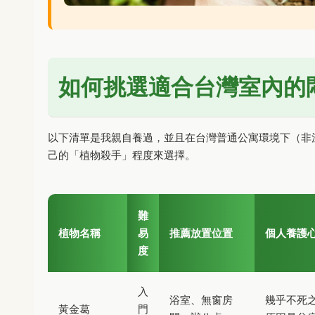
如何挑選適合台灣室內的
以下清單是我親自養過，並且在台灣普通公寓環境下（非
己的「植物殺手」程度來選擇。
難
植物名稱
易
推薦放置位置
個人養護
度
入
浴室、無窗房
幾乎不死
黃金葛
門