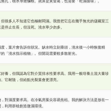
底無孔，積水導致爛根。就算是黃金葛，也需要「乾濕循環」。
，但很多人不知道它也極耐悶濕。我曾把它忘在幾乎無光的儲藏室三
只是停止生長，但沒死。澆水寧少勿多。
濕度，葉片會告訴你狀況。缺水時立刻垂頭，澆水後一小時恢復精
好的「澆水指示植物」。但開花需要較多散射光。
它好養，但我認為它對介質排水性要求高。我用一般培養土混大量珍
功。它耐陰，但給點光裂葉會更漂亮。
物，對濕度要求高。在冷氣房葉尖容易焦枯。我的解決方法是放在一
間，利用群植創造微濕環境。