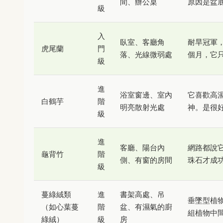
間、辦公桌
原因是盆
級
入
臥室、客廳角
耐旱冠軍
虎尾蘭
門
落、光線微弱處
個月，它
級
進
浴室窗邊、室內
它喜歡高
白鶴芋
階
明亮散射光處
神。是很
級
進
客廳、陽台內
網路都說
龜背竹
階
側、有窗的房間
珠石才成
級
蔓綠絨類
進
書架高處、吊
垂墜型植
（如心葉蔓
階
盆、有濕氣的廚
組植物中
綠絨）
級
房