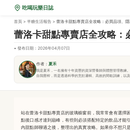
吃喝玩樂日誌
首頁
>
半糖生活報告
>
蕾洛卡甜點專賣店全攻略：必買品項、隱
蕾洛卡甜點專賣店全攻略：
•
發布日期：2026年04月07日
作者：
夏禾
我是夏禾，一名擁有十年資歷的資深營養師與體態管理教練
自我壓榨，而是透過科學的烹飪邏輯、高效的間歇訓練，以
站在蕾洛卡甜點專賣店的玻璃櫥窗前，我常常會有選擇
點後口感才達到巔峰，有些則必須搭配特定的飲品才能
內甜點師聊過之後，整理出的真實攻略。如果你不想只