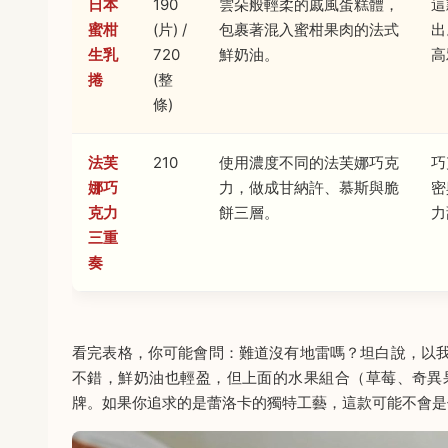
日本
190
雲朵般輕柔的戚風蛋糕體，
這
蜜柑
(片) /
包裹著混入蜜柑果肉的法式
出
生乳
720
鮮奶油。
高
捲
(整
條)
法芙
210
使用濃度不同的法芙娜巧克
巧
娜巧
力，做成甘納許、慕斯與脆
密
克力
餅三層。
力
三重
奏
看完表格，你可能會問：難道沒有地雷嗎？坦白說，以
不錯，鮮奶油也輕盈，但上面的水果組合（草莓、奇異
牌。如果你追求的是蕾洛卡的獨特工藝，這款可能不會是