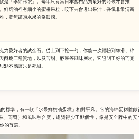
款是「季節訊號」。每年只有當日本蜜柑品質最好的時候才會推
。鮮奶油裡有細小的蜜柑果粒，咬下去會迸出果汁，香氣非常清新
雅，毫無罐頭水果的俗豔感。
克力愛好者的試金石。從上到下挖一勺，你能一次體驗到絲滑、綿
與酥脆三種質地，以及苦甜、醇厚等風味層次。它證明了好的巧克
甜點不應該只是死甜。
我的標準，有一款「水果鮮奶油蛋糕」相對平凡。它的海綿蛋糕體做
果、葡萄）和風味融合度，總覺得少了點個性，像是安全牌中的安
你的首選。