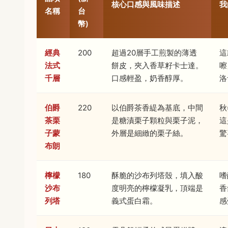
核心口感與風味描述
我
名稱
台
幣)
經典
200
超過20層手工煎製的薄透
這
法式
餅皮，夾入香草籽卡士達。
嚓
千層
口感輕盈，奶香醇厚。
洛
伯爵
220
以伯爵茶香緹為基底，中間
秋
茶栗
是糖漬栗子顆粒與栗子泥，
這
子蒙
外層是細緻的栗子絲。
驚
布朗
檸檬
180
酥脆的沙布列塔殼，填入酸
嗜
沙布
度明亮的檸檬凝乳，頂端是
香
列塔
義式蛋白霜。
感