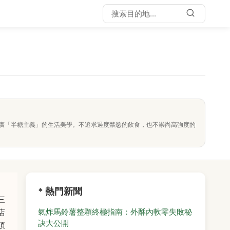
廣「半糖主義」的生活美學。不追求過度禁慾的飲食，也不崇尚高強度的
* 熱門新聞
三
氣炸馬鈴薯整顆終極指南：外酥內軟零失敗秘
店
訣大公開
項