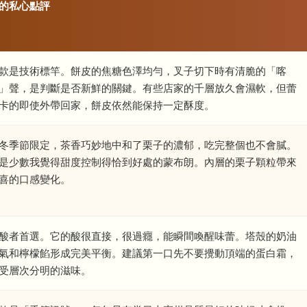
的私心點評
款是技術標竿。餅皮的焦糖色澤均勻，叉子切下時有清脆的「喀
」聲，是判斷是否新鮮的關鍵。有些店家的千層放久會濕軟，但蕾
卡的即使外帶回家，餅皮依然能保持一定酥度。
冬季節限定，茶香巧妙地中和了栗子的濃郁，吃完整個也不會膩。
是少數我覺得甜度控制得恰到好處的蒙布朗。內層的栗子顆粒帶來
喜的口感變化。
酸者首選。它的酸很直接，很過癮，能瞬間喚醒味蕾。塔殼的奶油
氣和檸檬餡形成完美平衡。建議第一口先不要攪動頂端的蛋白霜，
受層次分明的滋味。