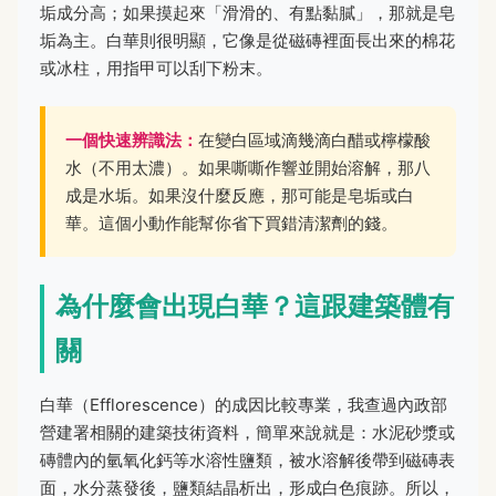
垢成分高；如果摸起來「滑滑的、有點黏膩」，那就是皂
垢為主。白華則很明顯，它像是從磁磚裡面長出來的棉花
或冰柱，用指甲可以刮下粉末。
一個快速辨識法：
在變白區域滴幾滴白醋或檸檬酸
水（不用太濃）。如果嘶嘶作響並開始溶解，那八
成是水垢。如果沒什麼反應，那可能是皂垢或白
華。這個小動作能幫你省下買錯清潔劑的錢。
為什麼會出現白華？這跟建築體有
關
白華（Efflorescence）的成因比較專業，我查過內政部
營建署相關的建築技術資料，簡單來說就是：水泥砂漿或
磚體內的氫氧化鈣等水溶性鹽類，被水溶解後帶到磁磚表
面，水分蒸發後，鹽類結晶析出，形成白色痕跡。所以，