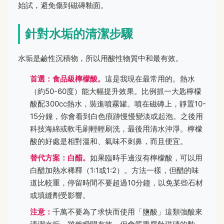
始試，避免傷到磁磚釉面。
針對水垢的清潔步驟
水垢是鹼性沉積物，所以用酸性物質中和最有效。
首選：食品級檸檬酸。
這是我現在最常用的。熱水
（約50-60度）能大幅提升效果。比例抓一大匙檸檬
酸配300cc熱水，裝進噴霧罐。噴在磁磚上，靜置10-
15分鐘，你會看到白色痕跡慢慢變淡或起泡。之後用
科技海綿或軟毛刷輕輕刷洗，最後用清水沖淨。檸檬
酸的好處是相對溫和、氣味不刺鼻，而且便宜。
替代方案：白醋。
如果臨時手邊沒有檸檬酸，可以用
白醋加熱水稀釋（1:1或1:2）。方法一樣，但醋的味
道比較重，停留時間不要超過10分鐘，以免某些石材
或填縫劑受影響。
注意：
千萬不要為了求快而使用「鹽酸」這類強酸來