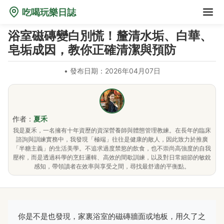
吃喝玩樂日誌
浴室磁磚變白別慌！釐清水垢、白華、
皂垢成因，教你正確清潔與預防
•
發布日期：2026年04月07日
作者：
夏禾
我是夏禾，一名擁有十年資歷的資深營養師與體態管理教練。在長年的臨床
諮詢與訓練實務中，我發現「極端」往往是健康的敵人，因此致力於推廣
「半糖主義」的生活美學。不追求過度禁慾的飲食，也不崇尚高強度的自我
壓榨，而是透過科學的烹飪邏輯、高效的間歇訓練，以及對日常細節的敏銳
感知，帶領讀者在效率與享受之間，尋找最舒適的平衡點。
你是不是也發現，家裏浴室的磁磚牆面或地板，用久了之