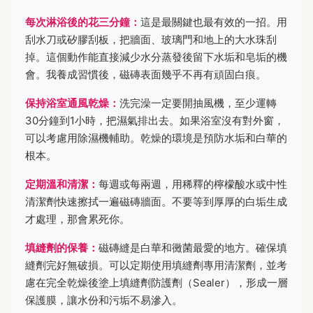
每次淋浴後的花三分鐘：
這是最關鍵也最有效的一招。用
刮水刀或矽膠刮板，把牆面、玻璃門和地上的大水珠刮
掉。這個動作能直接減少水分蒸發後留下水垢和皂垢的機
會。我養成習慣後，磁磚表面幾乎不再有頑固白痕。
保持浴室通風乾燥：
洗完澡一定要開抽風機，至少運轉
30分鐘到1小時，把濕氣排出去。如果浴室沒有對外窗，
可以考慮用除濕機輔助。乾燥的環境是預防水垢和白華的
根本。
定期溫和清潔：
每週或每兩週，用稀釋的檸檬酸水或中性
清潔劑快速擦拭一遍磁磚牆面。不要等到厚厚的白垢生成
才處理，那會累死你。
填縫劑的保養：
磁磚縫是白華和黴菌最愛的地方。確保填
縫劑完好無破損。可以定期使用填縫劑專用清潔劑，並考
慮在完全乾燥後塗上填縫劑防護劑（Sealer），形成一層
保護膜，讓水份和污垢不易滲入。