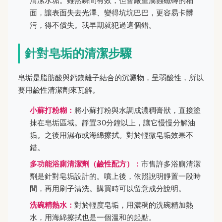
清潔水垢。雖然瞬間有效，但會嚴重腐蝕磁磚的釉
面，讓表面失去光澤、變得坑坑巴巴，更容易卡髒
污，得不償失。我早期就犯過這個錯。
針對皂垢的清潔步驟
皂垢是脂肪酸與鈣鎂離子結合的沉澱物，呈弱酸性，所以
要用鹼性清潔劑來瓦解。
小蘇打粉糊：
將小蘇打粉與水調成濃稠膏狀，直接塗
抹在皂垢區域。靜置30分鐘以上，讓它慢慢分解油
垢。之後用濕布或海綿擦拭。對於輕微皂垢效果不
錯。
多功能浴廁清潔劑（鹼性配方）：
市售許多浴廁清潔
劑是針對皂垢設計的。噴上後，依照說明靜置一段時
間，再用刷子清洗。購買時可以留意成分說明。
洗碗精熱水：
對於輕度皂垢，用濃稠的洗碗精加熱
水，用海綿擦拭也是一個溫和的起點。