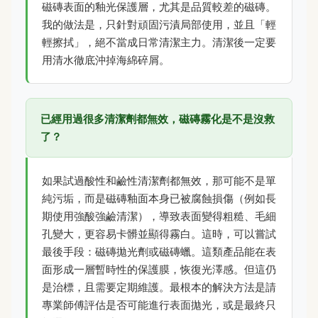
磁磚表面的釉光保護層，尤其是品質較差的磁磚。
我的做法是，只針對頑固污漬局部使用，並且「輕
輕擦拭」，絕不當成日常清潔主力。清潔後一定要
用清水徹底沖掉海綿碎屑。
已經用過很多清潔劑都無效，磁磚霧化是不是沒救
了？
如果試過酸性和鹼性清潔劑都無效，那可能不是單
純污垢，而是磁磚釉面本身已被腐蝕損傷（例如長
期使用強酸強鹼清潔），導致表面變得粗糙、毛細
孔變大，更容易卡髒並顯得霧白。這時，可以嘗試
最後手段：磁磚拋光劑或磁磚蠟。這類產品能在表
面形成一層暫時性的保護膜，恢復光澤感。但這仍
是治標，且需要定期維護。最根本的解決方法是請
專業師傅評估是否可能進行表面拋光，或是最終只