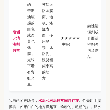
的、
整個淋
帶點
浴區牆
油膩
面、地
感的
板、浴
鹼性清
白色
缸表
皂垢
潔劑或
或淡
面。使
／清
★★☆☆☆
介面活
黃色
用皂
潔劑
(中等)
性劑強
薄
類、沐
殘留
的清潔
膜，
浴乳、
品。
光線
洗髮精
下看
頻率高
有彩
的地
虹光
方。
暈。
我自己的經驗是，
水垢和皂垢經常同時存在
。你先用手摸
摸看，如果白白的地方摸起來「粉粉的、粗粗的」，那水