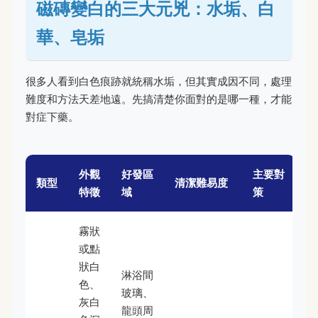
磁磚變白的三大元兇：水垢、白
華、皂垢
很多人看到白色痕跡就統稱水垢，但其實成因不同，處理
難度和方法天差地遠。先搞清楚你面對的是哪一種，才能
對症下藥。
外觀
好發區
主要對
類型
清潔難易度
特徵
域
策
霧狀
或點
狀白
淋浴間
色、
玻璃、
灰白
龍頭周