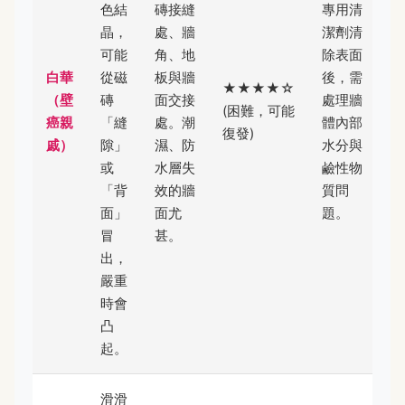
色結
磚接縫
專用清
晶，
處、牆
潔劑清
可能
角、地
除表面
白華
從磁
板與牆
後，需
★★★★☆
（壁
磚
面交接
處理牆
(困難，可能
癌親
「縫
處。潮
體內部
復發)
戚）
隙」
濕、防
水分與
或
水層失
鹼性物
「背
效的牆
質問
面」
面尤
題。
冒
甚。
出，
嚴重
時會
凸
起。
滑滑