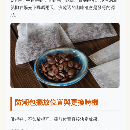
2小時，中途翻動，直到完全乾燥、質地酥脆。沒有烤箱
就攤在陽光下曝曬兩天。沒乾透的咖啡渣會是發霉的源
頭。
防潮包擺放位置與更換時機
做得好，不如放得巧。擺放位置直接決定效果。