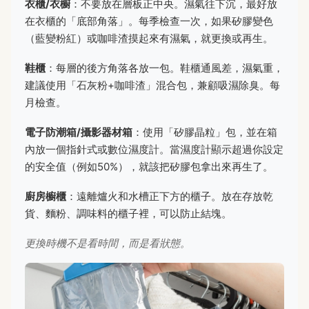
衣櫃/衣櫥
：不要放在層板正中央。濕氣往下沉，最好放
在衣櫃的「底部角落」。每季檢查一次，如果矽膠變色
（藍變粉紅）或咖啡渣摸起來有濕氣，就更換或再生。
鞋櫃
：每層的後方角落各放一包。鞋櫃通風差，濕氣重，
建議使用「石灰粉+咖啡渣」混合包，兼顧吸濕除臭。每
月檢查。
電子防潮箱/攝影器材箱
：使用「矽膠晶粒」包，並在箱
內放一個指針式或數位濕度計。當濕度計顯示超過你設定
的安全值（例如50%），就該把矽膠包拿出來再生了。
廚房櫥櫃
：遠離爐火和水槽正下方的櫃子。放在存放乾
貨、麵粉、調味料的櫃子裡，可以防止結塊。
更換時機不是看時間，而是看狀態。