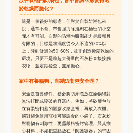
放在衣櫃的防潮包，會不會讓衣服變得過
於乾燥而脆化？
這是一個很好的顧慮，但對於自製防潮包來
說，通常不會。市售強力除濕劑在極密閉小空
間才有可能。自製的防潮包吸濕能力是緩和且
有限的，目標是將濕度從令人不適的70%以
上，降到舒適的50-60%，並非創造極度乾燥的
環境。只要不是將超大份量的石灰粉直接接觸
衣物，並定期檢查，無須擔心。
家中有養貓狗，自製防潮包安全嗎？
安全是首要條件。務必將防潮包放在寵物絕對
無法打開或咬破的容器內。例如，將矽膠包放
在有緊密扣蓋的塑膠收納盒裡，再放入衣櫃。
絕對避免使用寵物可能誤食的小袋子。石灰粉
對寵物有刺激性，更需嚴格密封管理。與其擔
心材料，不如把重點放在「防護容器」的堅固