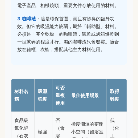
電子產品、相機鏡頭、重要文件存放使用的材料。
3. 咖啡渣
：這是環保首選，而且有除臭的額外功
效。但它的吸濕能力較弱，屬於「輔助型」材料。
必須是「完全乾燥」的咖啡渣，曬乾或烤箱烘乾到
一捏就碎的程度才行。濕的咖啡渣只會發霉。適合
放在鞋櫃、衣櫥，搭配其他主力材料使用。
可否
材料名
吸濕
取得
重複
最佳使用場景
稱
強度
難度
使用
食品級
否
低
極度潮濕的密閉
氯化鈣
（會
（化
極強
小空間（如浴室
（石灰
溶
工