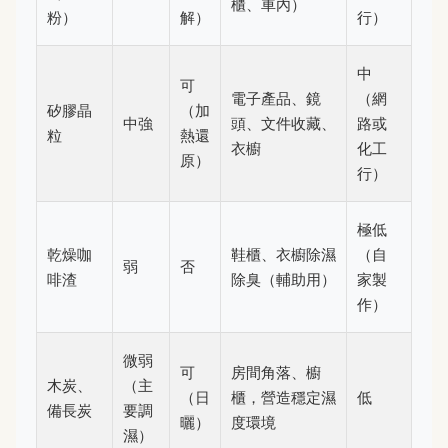
櫃、車內）
粉）
解）
行）
中
可
電子產品、鏡
（網
矽膠晶
（加
中強
頭、文件收藏、
路或
粒
熱還
衣櫥
化工
原）
行）
極低
乾燥咖
鞋櫃、衣櫥除濕
（自
弱
否
啡渣
除臭（輔助用）
家製
作）
微弱
可
房間角落、櫥
木炭、
（主
（日
櫃，營造穩定濕
低
備長炭
要調
曬）
度環境
濕）