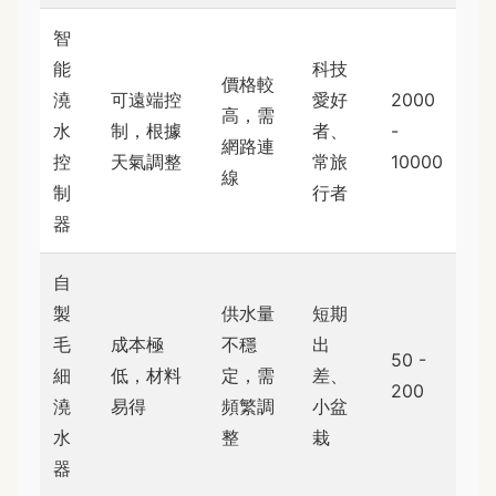
智
能
科技
價格較
澆
可遠端控
愛好
2000
高，需
水
制，根據
者、
-
網路連
控
天氣調整
常旅
10000
線
制
行者
器
自
製
供水量
短期
毛
成本極
不穩
出
50 -
細
低，材料
定，需
差、
200
澆
易得
頻繁調
小盆
水
整
栽
器