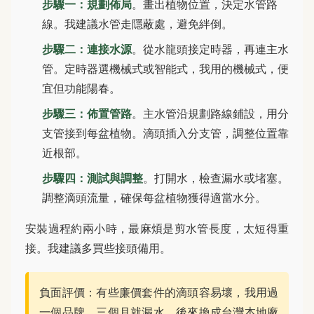
步驟一：規劃佈局
。畫出植物位置，決定水管路
線。我建議水管走隱蔽處，避免絆倒。
步驟二：連接水源
。從水龍頭接定時器，再連主水
管。定時器選機械式或智能式，我用的機械式，便
宜但功能陽春。
步驟三：佈置管路
。主水管沿規劃路線鋪設，用分
支管接到每盆植物。滴頭插入分支管，調整位置靠
近根部。
步驟四：測試與調整
。打開水，檢查漏水或堵塞。
調整滴頭流量，確保每盆植物獲得適當水分。
安裝過程約兩小時，最麻煩是剪水管長度，太短得重
接。我建議多買些接頭備用。
負面評價：有些廉價套件的滴頭容易壞，我用過
一個品牌，三個月就漏水。後來換成台灣本地廠