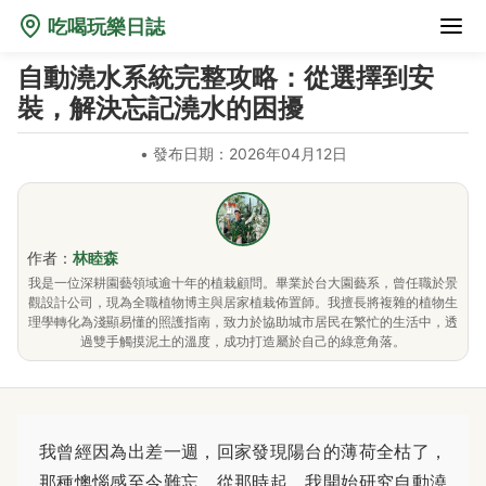
吃喝玩樂日誌
自動澆水系統完整攻略：從選擇到安
裝，解決忘記澆水的困擾
•
發布日期：2026年04月12日
作者：
林睦森
我是一位深耕園藝領域逾十年的植栽顧問。畢業於台大園藝系，曾任職於景
觀設計公司，現為全職植物博主與居家植栽佈置師。我擅長將複雜的植物生
理學轉化為淺顯易懂的照護指南，致力於協助城市居民在繁忙的生活中，透
過雙手觸摸泥土的溫度，成功打造屬於自己的綠意角落。
我曾經因為出差一週，回家發現陽台的薄荷全枯了，
那種懊惱感至今難忘。從那時起，我開始研究自動澆