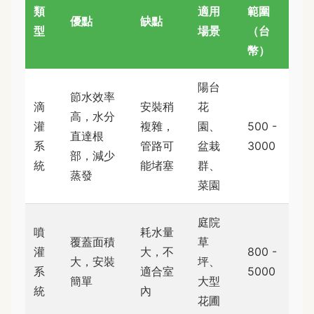
類
適用
範圍
優點
缺點
型
場景
（台
幣）
陽台
節水效率
滴
安裝稍
花
高，水分
灌
複雜，
園、
500 -
直達根
系
管路可
盆栽
3000
部，減少
統
能堵塞
群、
蒸發
菜園
庭院
噴
耗水量
覆蓋面積
草
灌
大，不
800 -
大，安裝
坪、
系
適合室
5000
簡單
大型
統
內
花圃