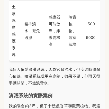
土
壤
感應器
珍貴
濕
精準澆
可能故
植
1500
度
水，避免
障，維
物、
-
感
過濕
護需求
溫室
6000
應
高
栽培
系
統
我個人偏愛滴灌系統，因為它最節水，但安裝時得耐
心佈線。噴灌系統我用在庭院，效果不錯，但雨天得
手動關閉，不然浪費水。
滴灌系統的實際案例
我的陽台約3坪，種了十幾盆香草和觀葉植物。我選