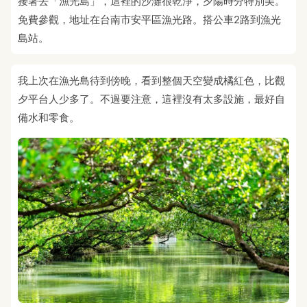
接著去「漁光島」，這裡的沙灘很乾淨，夕陽時分特別美。
免費參觀，地址在台南市安平區漁光路。搭公車2路到漁光
島站。
我上次在漁光島待到傍晚，看到整個天空變成橘紅色，比觀
夕平台人少多了。不過要注意，這裡沒有太多設施，最好自
備水和零食。