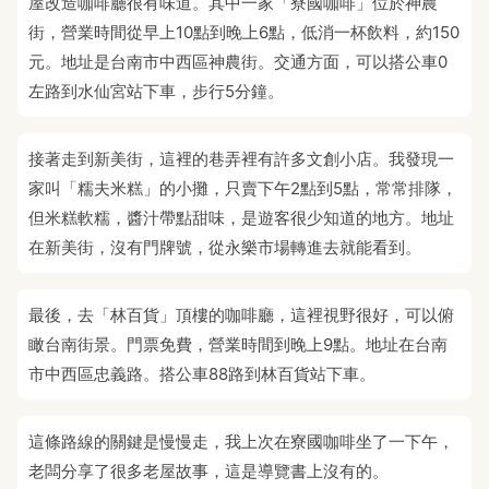
屋改造咖啡廳很有味道。其中一家「寮國咖啡」位於神農
街，營業時間從早上10點到晚上6點，低消一杯飲料，約150
元。地址是台南市中西區神農街。交通方面，可以搭公車0
左路到水仙宮站下車，步行5分鐘。
接著走到新美街，這裡的巷弄裡有許多文創小店。我發現一
家叫「糯夫米糕」的小攤，只賣下午2點到5點，常常排隊，
但米糕軟糯，醬汁帶點甜味，是遊客很少知道的地方。地址
在新美街，沒有門牌號，從永樂市場轉進去就能看到。
最後，去「林百貨」頂樓的咖啡廳，這裡視野很好，可以俯
瞰台南街景。門票免費，營業時間到晚上9點。地址在台南
市中西區忠義路。搭公車88路到林百貨站下車。
這條路線的關鍵是慢慢走，我上次在寮國咖啡坐了一下午，
老闆分享了很多老屋故事，這是導覽書上沒有的。