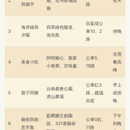
2
廟、台灣府城隍
全天
與廟宇
路
廟
自駕或公
海岸線與
四草綠色隧道、
3
車10、2
傍晚
夕陽
漁光島
路
非用
阿明豬心、葉家
公車5、
4
美食小吃
餐高
小卷粥、甘味處
18路
峰
公車紅3
早上
台南都會公園、
5
親子同樂
路，建議
或傍
虎山農場
自駕
晚
藍晒圖文創園
下午
藝術與創
公車0右、
6
區、321巷藝術
到晚
意市集
11路