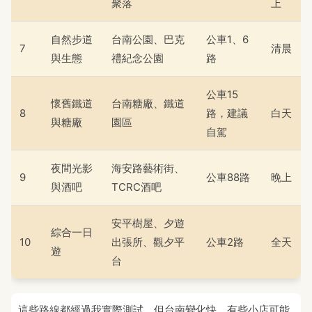
聚落
上
自然步道
台南公園、巴克
公車1、6
7
清晨
與生態
禮紀念公園
路
公車15
懷舊鐵道
台南糖廠、鐵道
8
路，建議
白天
與糖廠
園區
自駕
夜間光影
海安路藝術街、
9
公車88路
晚上
與酒吧
TCRC酒吧
安平樹屋、夕遊
綜合一日
10
出張所、觀夕平
公車2路
全天
遊
台
這些路線都經過我實際測試，但台南變化快，有些小店可能