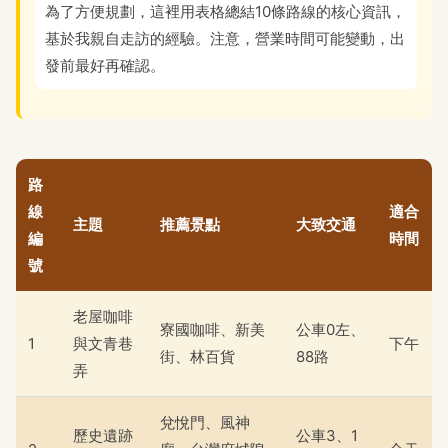
為了方便規劃，這裡用表格總結10條路線的核心資訊，
基於我親自走訪的經驗。注意，營業時間可能變動，出
發前最好再確認。
路
線
適合
主題
推薦景點
大致交通
編
時間
號
老屋咖啡
寮國咖啡、新美
公車0左、
1
與文青巷
下午
街、林百貨
88路
弄
兌悅門、風神
歷史遺跡
公車3、1