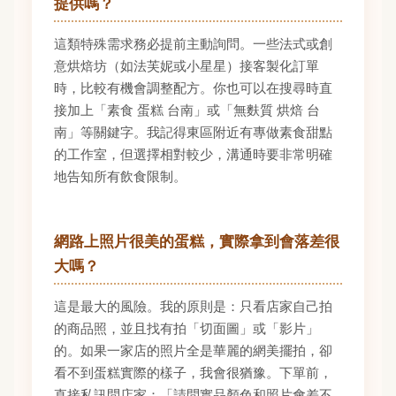
提供嗎？
這類特殊需求務必提前主動詢問。一些法式或創
意烘焙坊（如法芙妮或小星星）接客製化訂單
時，比較有機會調整配方。你也可以在搜尋時直
接加上「素食 蛋糕 台南」或「無麩質 烘焙 台
南」等關鍵字。我記得東區附近有專做素食甜點
的工作室，但選擇相對較少，溝通時要非常明確
地告知所有飲食限制。
網路上照片很美的蛋糕，實際拿到會落差很
大嗎？
這是最大的風險。我的原則是：只看店家自己拍
的商品照，並且找有拍「切面圖」或「影片」
的。如果一家店的照片全是華麗的網美擺拍，卻
看不到蛋糕實際的樣子，我會很猶豫。下單前，
直接私訊問店家：「請問實品顏色和照片會差不