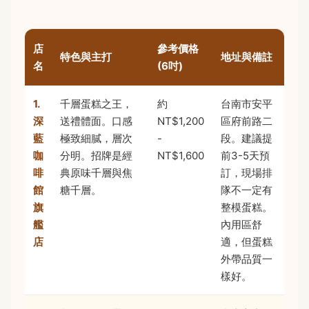
店
參考價格
特色與主打
地址與備註
名
(6吋)
1.
千層蛋糕之王，
約
台南市安平
深
送禮體面。口感
NT$1,200
區府前路二
藍
極致細膩，層次
-
段。建議提
咖
分明。招牌是經
NT$1,600
前3-5天預
啡
典原味千層與焦
訂，現場排
館
糖千層。
隊不一定有
旗
整模蛋糕。
艦
內用區舒
店
適，但蛋糕
外帶品質一
樣好。