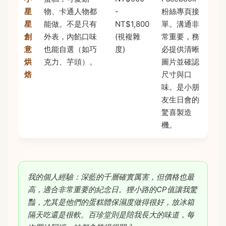
星
物、卡通人物都
-
粉絲專頁接
星
能做。不是只有
NT$1,800
單。溝通非
創
外表，內餡口味
(視複雜
常重要，務
意
也能自選（如巧
度)
必提供清晰
烘
克力、芋頭）。
圖片並確認
焙
尺寸與口
味。是小朋
友生日會的
驚喜製造
機。
我的個人經驗：深藍的千層確實厲害，但價格也最
高，適合非常重要的紀念日。狸小路的CP值讓我驚
豔，尤其是他們的蛋糕體保濕度做得很好，放冰箱
隔天吃還是很軟。百珍堂則是陪我長大的味道，每