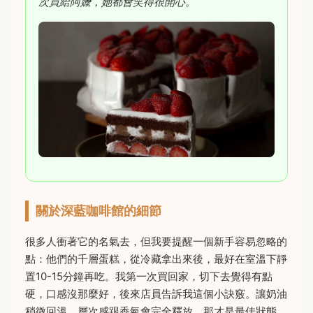
次買給阿嬤，她都會笑得很開心。
關於深藍咖啡館的細節
很多人衝著它的名氣去，但我要提醒一個新手容易忽略的
點：他們的千層蛋糕，從冷藏拿出來後，最好在室溫下靜
置10-15分鐘再吃。我第一次買回家，切下去覺得有點
硬，口感沒那麼好，後來店員告訴我這個小訣竅。讓奶油
稍微回溫，層次感跟香氣會完全釋放，那才是最佳狀態。