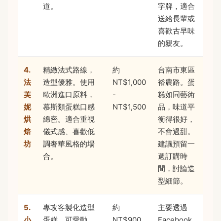
道。
字牌，適合
送給長輩或
喜歡古早味
的親友。
4.
精緻法式路線，
約
台南市東區
法
造型優雅。使用
NT$1,000
裕農路。蛋
芙
歐洲進口原料，
-
糕如同藝術
妮
慕斯類蛋糕口感
NT$1,500
品，味道平
烘
綿密。適合重視
衡得很好，
焙
儀式感、喜歡低
不會過甜。
坊
調奢華風格的場
建議預留一
合。
週訂購時
間，討論造
型細節。
5.
專攻客製化造型
約
主要透過
小
蛋糕，可愛動
NT$900
Facebook