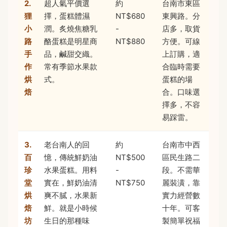
2.
超人氣平價選
約
台南市東區
狸
擇，蛋糕體濕
NT$680
東興路。分
小
潤。炙燒焦糖乳
-
店多，取貨
路
酪蛋糕是明星商
NT$880
方便。可線
手
品，鹹甜交織。
上訂購，適
作
常有季節水果款
合臨時需要
烘
式。
蛋糕的場
焙
合。口味選
擇多，不容
易踩雷。
3.
老台南人的回
約
台南市中西
百
憶，傳統鮮奶油
NT$500
區民生路二
珍
水果蛋糕。用料
-
段。不需華
堂
實在，鮮奶油清
NT$750
麗裝潢，靠
烘
爽不膩，水果新
實力經營數
焙
鮮。就是小時候
十年。可客
坊
生日的那種味
製簡單祝福