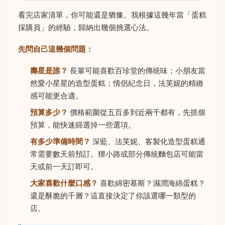
看完店家清單，你可能還是猶豫。我根據這幾年當「蛋糕
採購員」的經驗，歸納出幾個挑選心法。
先問自己這幾個問題：
壽星是誰？
長輩可能喜歡百珍堂的傳統味；小朋友當
然愛小星星的造型蛋糕；情侶紀念日，法芙妮的精緻
感可能更合適。
預算多少？
價格範圍從五百多到近兩千都有，先抓個
預算，能快速篩選掉一些選項。
有多少準備時間？
深藍、法芙妮、客製化造型蛋糕通
常需要數天前預訂。狸小路或部分傳統麵包店可能當
天或前一天訂即可。
大家喜歡什麼口感？
喜歡綿密慕斯？濕潤海綿蛋糕？
還是酥脆的千層？這直接決定了你該選哪一類型的
店。