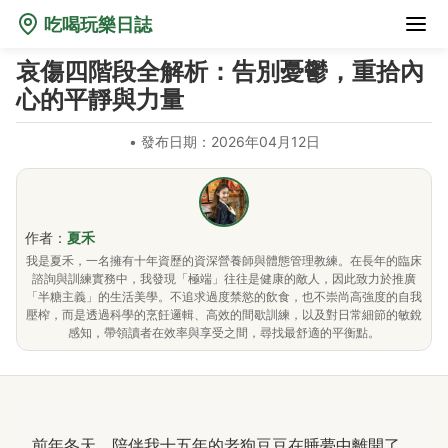
吃喝玩樂日誌
哀傷四階段全解析：告別憂鬱，重拾內
心的平靜與力量
•
發布日期：2026年04月12日
作者：
夏禾
我是夏禾，一名擁有十年資歷的資深營養師與體態管理教練。在長年的臨床
諮詢與訓練實務中，我發現「極端」往往是健康的敵人，因此致力於推廣
「半糖主義」的生活美學。不追求過度禁慾的飲食，也不崇尚高強度的自我
壓榨，而是透過科學的烹飪邏輯、高效的間歇訓練，以及對日常細節的敏銳
感知，帶領讀者在效率與享受之間，尋找最舒適的平衡點。
前年冬天，陪伴我十五年的老狗豆豆在睡夢中離開了。