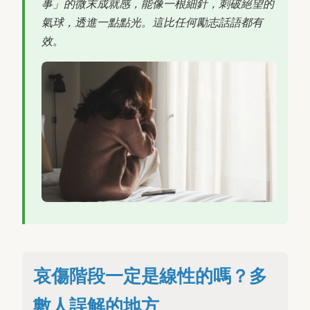
事」的微末成就感，能像一根細針，刺破絕望的
氣球，透進一點點光。這比任何勵志話語都有
效。
哀傷階段一定是線性的嗎？多
數人誤解的地方