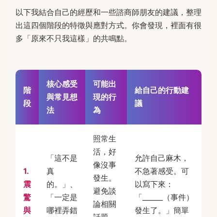
以下我結合自己的經歷和一些諮商師朋友的建議，整理
出這四個階段的特徵與應對方式。你會發現，裡面有很
多「原來不只我這樣」的共鳴點。
核心感受
可能出
階
給自己的行動建
與常見想
現的行
段
議
法
為
照常生
活，好
「這不是
允許自己麻木，
像沒事
1.
真
不急著感受。可
發生。
震
的。」、
以寫下來：
避免談
驚
「一定是
「______（事件）
論相關
與
哪裡弄錯
發生了。」簡單