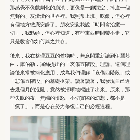
那感覺不像戲劇化的崩潰，更像是一腳踩空，掉進一個
無聲的、灰濛濛的世界裡。我照常上班、吃飯，但心裡
有個地方徹底安靜了。朋友安慰我說「時間會治癒一
切」，我點頭，但心裡知道，有些東西時間帶不走，它
只是教會你如何與之共存。
後來，我在整理豆豆的舊物時，無意間重新讀到伊麗莎
白．庫伯勒．羅絲提出的「哀傷五階段」理論。這個理
論後來常被簡化應用，成為我們理解「哀傷四階段」或
「悲傷五階段」的基礎框架。讀著讀著，我發現自己過
去幾個月的混亂，竟然被清晰地標註了出來。原來，那
些失眠的夜、無端的憤怒、不切實際的幻想，都不是
「瘋了」，而是心在努力修復自己的必經過程。