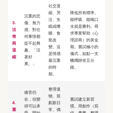
社交退
縮、哭
降低所有標準。
沉重的悲
泣、失
能呼吸、能喝口
3.
傷、無力
眠或嗜
水就是勝利。尋
沮
感、對任
睡、食
求專業幫助（心
喪
何事情都
慾改
理諮商）的黃金
與
提不起興
變。這
期。嘗試極小的
退
趣。「活
是情感
儀式，如點一支
縮
著好
最沉重
蠟燭靜坐五分
累。」
的時
鐘。
期。
整理遺
痛苦仍
物、規
在，但變
嘗試建立新習
4.
劃新日
得可以承
慣。用創作（寫
重
常、偶
受。開始
信、畫畫、整理