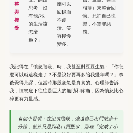
整
爾可以
思考「沒
相簿）來整合回
與
回憶而
有他/牠
憶。允許自己快
接
不崩
的生活該
樂，不需罪惡
受
潰。笑
怎麼
感。
容慢慢
過？」
變多。
我記得在「憤怒階段」時，我甚至對豆豆生氣：「你怎
麼可以就這樣走了？不是說好要再多陪我幾年嗎？」事
後覺得荒謬，但當時那股怨氣是真實的。心理師告訴
我，憤怒底下往往是巨大的無助和疼痛，因為憤怒比心
碎更有力量感。
有個小發現：在沮喪階段，強迫自己出門散步十
分鐘，就算只是到巷口買瓶水，那種「完成了小