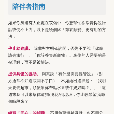
陪伴者指南
如果你身邊有人正處在哀傷中，你想幫忙卻常覺得說錯
話或使不上力，以下是幾個比「節哀順變」更有用的方
法：
停止給建議。
除非對方明確詢問，否則不要說「你應
該去旅行」、「你該養隻新寵物」。哀傷的人需要的是
被理解，而不是被解決。
提供具體的協助。
與其說「有什麼需要儘管說」（對
方通常不知道或開不了口），不如給出選擇題：「我明
天要去超市，順便幫你帶點水果或牛奶好嗎？」、「這
週末我可以來幫你遛狗/澆花/倒垃圾，你比較希望我哪
個時段來？」
練習「同在」的傾聽。
不用急著填補沉默，也不用分