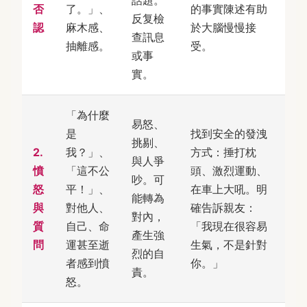
話題。
否
了。」、
的事實陳述有助
反复檢
認
麻木感、
於大腦慢慢接
查訊息
抽離感。
受。
或事
實。
「為什麼
易怒、
是
找到安全的發洩
挑剔、
2.
我？」、
方式：捶打枕
與人爭
憤
「這不公
頭、激烈運動、
吵。可
怒
平！」、
在車上大吼。明
能轉為
與
對他人、
確告訴親友：
對內，
質
自己、命
「我現在很容易
產生強
問
運甚至逝
生氣，不是針對
烈的自
者感到憤
你。」
責。
怒。