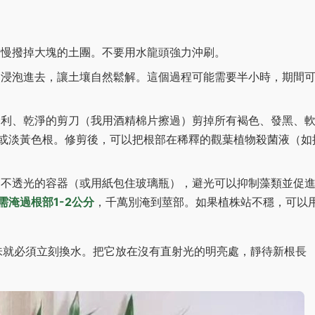
慢撥掉大塊的土團。不要用水龍頭強力沖刷。
浸泡進去，讓土壤自然鬆解。這個過程可能需要半小時，期間
利、乾淨的剪刀（我用酒精棉片擦過）剪掉所有褐色、發黑、
或淡黃色根。修剪後，可以把根部在稀釋的觀葉植物殺菌液（如
不透光的容器（或用紙包住玻璃瓶），避光可以抑制藻類並促
需淹過根部1-2公分
，千萬別淹到莖部。如果植株站不穩，可以
味就必須立刻換水。把它放在沒有直射光的明亮處，靜待新根長