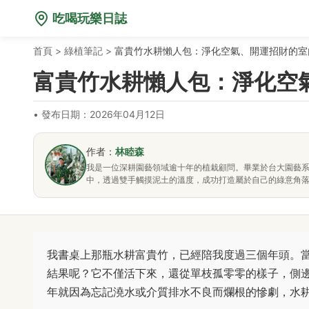
吃喝玩樂日誌
首頁
>
綠植筆記
>
富貴竹水耕懶人包：淨化空氣、開運招財的室
富貴竹水耕懶人包：淨化空
•
發布日期：2026年04月12日
作者：
林睦森
我是一位深耕園藝領域逾十年的植栽顧問。畢業於台大園藝
中，透過雙手觸摸泥土的溫度，成功打造屬於自己的綠意角
我書桌上那瓶水耕富貴竹，已經陪我度過三個年頭。
結果呢？它不僅活下來，還從單枝孤零零的樣子，側
年就因為忘記澆水或介質排水不良而爛根的慘劇，水