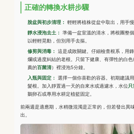
正確的轉換水耕步驟
脫盆與初步清理：
輕輕將植株從盆中取出，用手慢
靜水浸泡去土：
準備一盆室溫的清水，將根團整個
以輕輕晃動，但別用手去摳。
修剪與消毒：
這是成敗關鍵。仔細檢查根系，用鋒
爛或過度糾結的老根。只留下健康、有彈性的白色
薦的
百菌清
）裡浸泡5分鐘。
入瓶與固定：
選擇一個你喜歡的容器。初期建議用
髮根。加入靜置過一天的自來水或過濾水，水位
只
鵝卵石或專用水耕定植籃固定。
前兩週是適應期，水稍微混濁是正常的，但若發出異
出。