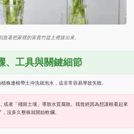
別急著把家裡的富貴竹從土裡拔出來。
驟、工具與關鍵細節
的植株連根帶土沖洗就泡水，這非常容易導致失敗。
，或者「殘留土壤」導致水質腐敗。我曾經因為想讓根看起來
了，沒多久整株就開始軟爛。