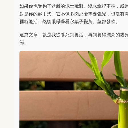
如果你也受夠了盆栽的泥土飛濺、澆水拿捏不準，或
對是你的起手式。它不像多肉那麼需要強光，也沒有
裡就能活，然後眼睜睜看它葉子變黃、莖部發軟。
這篇文章，就是我從養死到養活，再到養得漂亮的親
節。