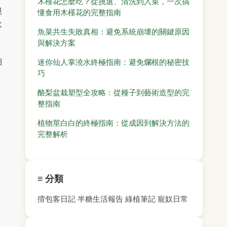
木槿花怎麼吃？從挑選、清洗到入菜，一次搞
絕
懂食用木槿花的完整指南
水
魚菜共生失敗真相：避免系統崩壞的關鍵原因
與解決方案
細
迷你仙人掌澆水終極指南：避免爛根的秘密技
巧
酪梨盆栽塑型全攻略：從種子到藝術造型的完
整指南
植物莖白白的終極指南：從成因到解決方法的
完整解析
≡ 分類
揹包客日記
半糖生活報告
綠植筆記
寵奴日常