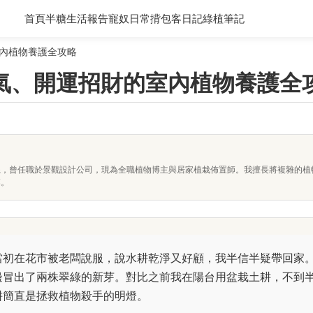
首頁
半糖生活報告
寵奴日常
揹包客日記
綠植筆記
內植物養護全攻略
氣、開運招財的室內植物養護全
系，曾任職於景觀設計公司，現為全職植物博主與居家植栽佈置師。我擅長將複雜的植
落。
當初在花市被老闆說服，說水耕乾淨又好顧，我半信半疑帶回家
邊冒出了兩株翠綠的新芽。對比之前我在陽台用盆栽土耕，不到
耕簡直是拯救植物殺手的明燈。