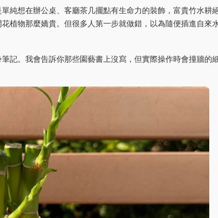
是單純想在辦公桌、客廳茶几擺點有生命力的裝飾，富貴竹水耕
開花植物那麼嬌貴。但很多人第一步就做錯，以為隨便插進自來
身筆記。我會告訴你那些園藝書上沒寫，但實際操作時會撞牆的