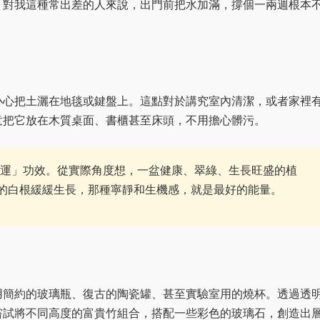
。對我這種常出差的人來說，出門前把水加滿，撐個一兩週根本
小心把土灑在地毯或鍵盤上。這點對於講究室內清潔，或者家裡
意把它放在木質桌面、書櫃甚至床頭，不用擔心髒污。
運」功效。從實際角度想，一盆健康、翠綠、生長旺盛的植
的白根緩緩生長，那種寧靜和生機感，就是最好的能量。
用簡約的玻璃瓶、復古的陶瓷罐、甚至實驗室用的燒杯。透過透
嘗試將不同高度的富貴竹組合，搭配一些彩色的玻璃石，創造出