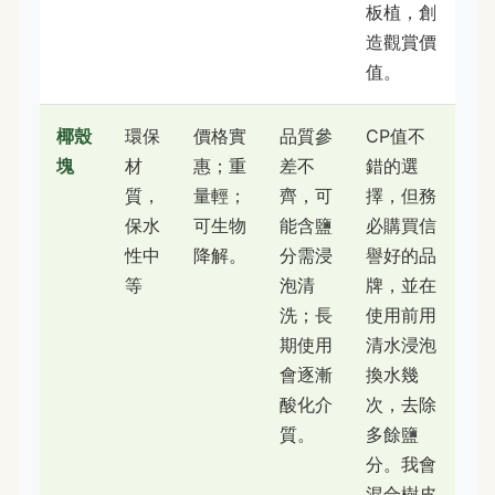
板植，創
造觀賞價
值。
椰殼
環保
價格實
品質參
CP值不
塊
材
惠；重
差不
錯的選
質，
量輕；
齊，可
擇，但務
保水
可生物
能含鹽
必購買信
性中
降解。
分需浸
譽好的品
等
泡清
牌，並在
洗；長
使用前用
期使用
清水浸泡
會逐漸
換水幾
酸化介
次，去除
質。
多餘鹽
分。我會
混合樹皮