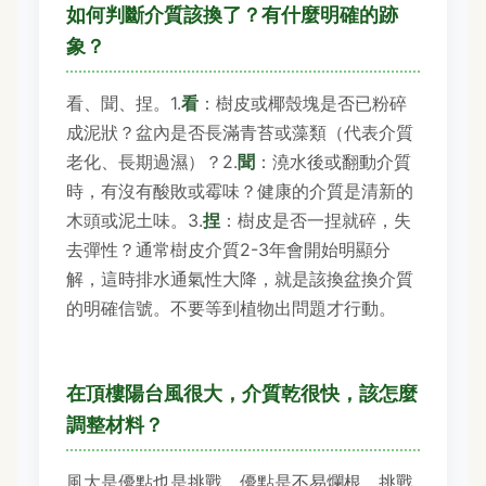
如何判斷介質該換了？有什麼明確的跡
象？
看、聞、捏。1.
看
：樹皮或椰殼塊是否已粉碎
成泥狀？盆內是否長滿青苔或藻類（代表介質
老化、長期過濕）？2.
聞
：澆水後或翻動介質
時，有沒有酸敗或霉味？健康的介質是清新的
木頭或泥土味。3.
捏
：樹皮是否一捏就碎，失
去彈性？通常樹皮介質2-3年會開始明顯分
解，這時排水通氣性大降，就是該換盆換介質
的明確信號。不要等到植物出問題才行動。
在頂樓陽台風很大，介質乾很快，該怎麼
調整材料？
風大是優點也是挑戰，優點是不易爛根，挑戰