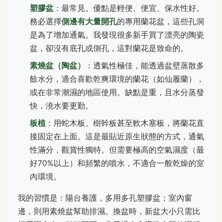
塑膠盆
：最常見。優點是輕便、便宜、保水性好。
務必選擇
側邊有大量開孔
的專用蘭花盆，這些孔洞
是為了增加通氣。我發現很多新手買了漂亮的陶瓷
盆，卻沒有底孔或側孔，這對蘭花是致命的。
素燒盆（陶盆）
：透氣性極佳，能透過盆壁蒸散多
餘水分，適合喜歡乾爽環境的蘭花（如仙履蘭），
或在非常潮濕的地區使用。缺點是重，且水分蒸發
快，澆水要更勤。
板植
：用蛇木板、樹幹板甚至軟木塞板，將蘭花直
接固定在上面。這是最貼近原生狀態的方式，通氣
性滿分，觀賞性獨特。但需要極高的空氣濕度（最
好70%以上）和頻繁的噴水，不適合一般乾燥的室
內環境。
我的習慣是：陽台養護，多用多孔塑膠盆；室內窗
邊，則用素燒盆幫助排濕。換盆時，新盆大小只需比