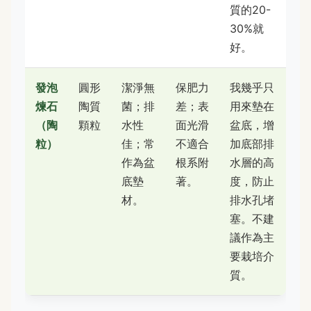
質的20-
30%就
好。
發泡
圓形
潔淨無
保肥力
我幾乎只
煉石
陶質
菌；排
差；表
用來墊在
（陶
顆粒
水性
面光滑
盆底，增
粒）
佳；常
不適合
加底部排
作為盆
根系附
水層的高
底墊
著。
度，防止
材。
排水孔堵
塞。不建
議作為主
要栽培介
質。