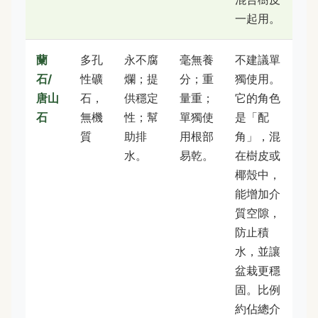
一起用。
蘭
多孔
永不腐
毫無養
不建議單
石/
性礦
爛；提
分；重
獨使用。
唐山
石，
供穩定
量重；
它的角色
石
無機
性；幫
單獨使
是「配
質
助排
用根部
角」，混
水。
易乾。
在樹皮或
椰殼中，
能增加介
質空隙，
防止積
水，並讓
盆栽更穩
固。比例
約佔總介