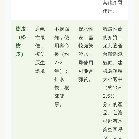
其他介質
使用。
樹皮
通氣
不易腐
保水性
我最推薦
（松
性最
爛，使
差，需
的介質，
樹
佳，
用壽命
較頻繁
尤其適合
皮）
模仿
長（約
澆水；
台灣潮濕
原生
2-3
剛使用
氣候。建
環境
年）；
可能含
議選顆粒
排水
雜質。
大小適中
快，根
（約1.5-
部健
2.5公
康。
分）的產
品。它讓
根部有足
夠空間呼
吸，大大