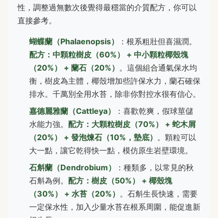
性，調整過無數次後覺得最穩當的介質配方，你可以
直接參考。
蝴蝶蘭（Phalaenopsis）
：根系粗壯但喜濕潤。
配方：中顆粒樹皮（60%） + 中小顆粒椰殼塊
（20%） + 蘭石（20%）
。這個組合通氣保水均
衡，樹皮為主體，椰殼增加些許保水力，蘭石確保
排水。千萬別全用水苔，除非你對控水很有信心。
嘉德麗雅蘭（Cattleya）
：喜歡乾爽，假球莖儲
水能力強。
配方：大顆粒樹皮（70%） + 蛇木屑
（20%） + 發泡煉石（10%，墊底）
。顆粒可以
大一點，讓它乾得快一點，模仿原生岩壁環境。
石斛蘭（Dendrobium）
：種類多，以常見的秋
石斛為例。
配方：樹皮（50%） + 椰殼塊
（30%） + 水苔（20%）
。石斛生長快速，需要
一定保水性，加入少量水苔在根系周圍，能促進新