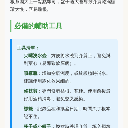
根系團大上一點點即可，盆子過大會導致介質乾濕循
環太慢，容易爛根。
必備的輔助工具
工具清單：
尖嘴澆水壺
：方便將水澆到介質上，避免淋
到葉心（易導致軟腐病）。
噴霧瓶
：增加空氣濕度，或於板植時補水。
建議使用霧化效果細的。
修枝剪
：專門修剪枯根、花梗。使用前後最
好用酒精消毒，避免交叉感染。
標籤
：記錄品種和換盆日期，時間久了根本
記不住。
筷子或小鏟子
：換盆時整理介質、填入顆粒