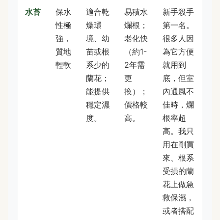
水苔
保水
適合乾
易積水
新手殺手
性極
燥環
爛根；
第一名。
強，
境、幼
老化快
很多人因
質地
苗或根
（約1-
為它方便
輕軟
系少的
2年需
就用到
蘭花；
更
底，但室
能提供
換）；
內通風不
穩定濕
價格較
佳時，爛
度。
高。
根率超
高。我只
用在剛買
來、根系
受損的蘭
花上做急
救保濕，
或者搭配