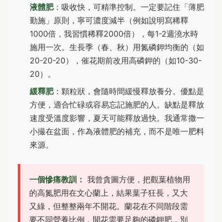
液體肥
：吸收快，可精準控制。一定要記住「薄肥
勤施」原則，寧可濃度減半（例如說明寫稀釋
1000倍，我習慣稀釋2000倍），每1-2週澆水時
施用一次。生長季（春、秋）用氮磷鉀均衡的（如
20-20-20），催花期前改用高磷鉀的（如10-30-
20）。
緩釋肥
：顆粒狀，會隨時間緩慢釋放養分。優點是
方便，適合忙碌或容易忘記施肥的人。缺點是釋放
速度受溫度影響，夏天可能釋放過快。我通常撒一
小撮在盆面，作為液體肥的補充，而不是唯一肥料
來源。
一個慘痛教訓：
我曾貪圖方便，把觀葉植物用
的高氮肥用在文心蘭上，結果葉子狂長，又大
又綠，但整整兩年不開花。蘭花在不同階段需
要不同營養比例，開花需要足夠的磷鉀肥，別