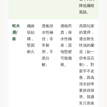
降低爛根
風險。
蛇木
纖維
透氣排
價格昂
高階玩家
屑/
狀結
水性極
貴；保
的選擇，
板
構，
佳；非
水性極
適合附生
堅固
常耐
差；質
性強的蘭
耐久
用，不
地堅硬
花（如一
易分
可能傷
些奇花石
解。
根。
斛）。對
新手不友
善，因為
澆水頻率
要抓得很
準。我通
常只用來