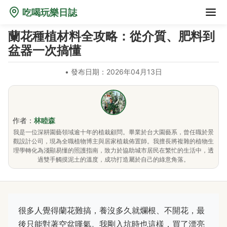
吃喝玩樂日誌
蘭花種植材料全攻略：從介質、肥料到
盆器一次搞懂
•
發布日期：2026年04月13日
作者：
林睦森
我是一位深耕園藝領域逾十年的植栽顧問。畢業於台大園藝系，曾任職於景
觀設計公司，現為全職植物博主與居家植栽佈置師。我擅長將複雜的植物生
理學轉化為淺顯易懂的照護指南，致力於協助城市居民在繁忙的生活中，透
過雙手觸摸泥土的溫度，成功打造屬於自己的綠意角落。
很多人覺得蘭花難搞，養沒多久就爛根、不開花，最
後只能對著空盆嘆氣。我剛入坑時也這樣，買了漂亮