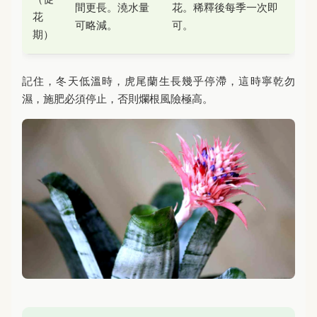
間更長。澆水量
花。稀釋後每季一次即
花
可略減。
可。
期）
記住，冬天低溫時，虎尾蘭生長幾乎停滯，這時寧乾勿
濕，施肥必須停止，否則爛根風險極高。