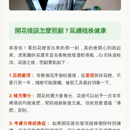
開花後該怎麼照顧？延續植株健康
恭喜你！看到花梗冒出來的那一刻，真的會開心到跳起
來。虎尾蘭的花通常是在夜晚散發濃郁香氣，白天味道較
淡。花謝之後，照顧要點如下：
1. 花梗處理：
等整個花序都枯萎後，從
基部
剪掉花梗。不
要只剪一半，殘梗可能腐爛。修剪工具最好消毒一下。
2. 補充養分：
開花耗費大量養分。花後可以給予一次非常
稀薄的均衡液肥，幫助植株恢復元氣。但依然要遵循「薄
肥」原則。
3. 考慮分株或換盆：
如果開花後你發現植株變得特別擁