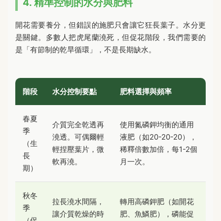
4. 精準控制的水分與肥料
開花需要養分，但錯誤的施肥只會讓它狂長葉子。水分更
是關鍵。多數人把虎尾蘭澆死，但促花階段，我們需要的
是「有節制的乾旱循環」，不是長期缺水。
階段
水分控制要點
肥料選擇與頻率
春夏
介質完全乾透再
使用氮磷鉀均衡的通用
季
澆透。可偶爾輕
液肥（如20-20-20），
（生
輕捏壓葉片，微
稀釋倍數加倍，每1-2個
長
軟再澆。
月一次。
期）
秋冬
拉長澆水間隔，
轉用高磷鉀肥（如開花
季
讓介質乾燥的時
肥、魚鱗肥），磷能促
（促