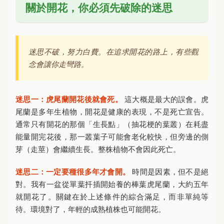
關於開花，你必須先破除的迷思
迷思不破，努力白費。在追求開花的路上，有些觀
念會讓你走彎路。
迷思一：虎尾蘭開花後就會死。
這大概是最大的誤會。虎
尾蘭是多年生植物，開花是健康的表現，不是死亡宣告。
通常只有開花的那個「生長點」（抽花梗的葉叢）在耗盡
能量開完花後，那一叢葉子可能會老化較快，但旁邊的側
芽（走莖）會繼續生長。整株植物不會因此死亡。
迷思二：一定要種很多年才會開。
時間是因素，但不是絕
對。我有一盆從單葉扦插開始養的棒葉虎尾蘭，大約五年
就開花了。關鍵在於上述條件的綜合滿足，而非單純等
待。環境對了，年輕的成熟植株也可能開花。