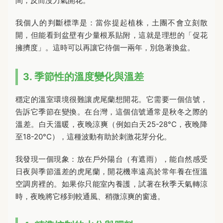
間，反而沒力氣開花。
我個人的判斷標準是：當你提起植株，土團不會立刻散
開，但能看到盆壁有少量根系貼附，這就是理想的「促花
擁擠度」。這時可以再讓它待個一兩年，別急著換盆。
3. 季節性的溫度變化與溫差
穩定的溫室環境很難讓虎尾蘭想開花。它需要一個信號，
告訴它季節在變換。在台灣，這個信號通常是秋冬之際的
溫差。白天溫暖，夜晚涼爽（例如白天25-28°C，夜晚降
至18-20°C），這種波動有助於刺激花芽分化。
我發現一個現象：放在戶外陽台（有遮雨），能自然感受
日夜與季節溫差的虎尾蘭，開花機率遠高於常年養在恆溫
空調房裡的。如果你只能室內養護，試著在秋季天氣轉涼
時，夜晚將它移到較通風、稍微涼爽的窗邊。