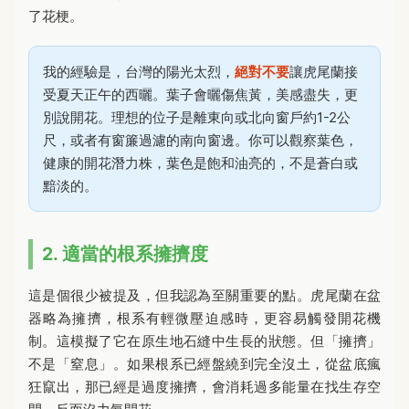
了花梗。
我的經驗是，台灣的陽光太烈，
絕對不要
讓虎尾蘭接
受夏天正午的西曬。葉子會曬傷焦黃，美感盡失，更
別說開花。理想的位子是離東向或北向窗戶約1-2公
尺，或者有窗簾過濾的南向窗邊。你可以觀察葉色，
健康的開花潛力株，葉色是飽和油亮的，不是蒼白或
黯淡的。
2. 適當的根系擁擠度
這是個很少被提及，但我認為至關重要的點。虎尾蘭在盆
器略為擁擠，根系有輕微壓迫感時，更容易觸發開花機
制。這模擬了它在原生地石縫中生長的狀態。但「擁擠」
不是「窒息」。如果根系已經盤繞到完全沒土，從盆底瘋
狂竄出，那已經是過度擁擠，會消耗過多能量在找生存空