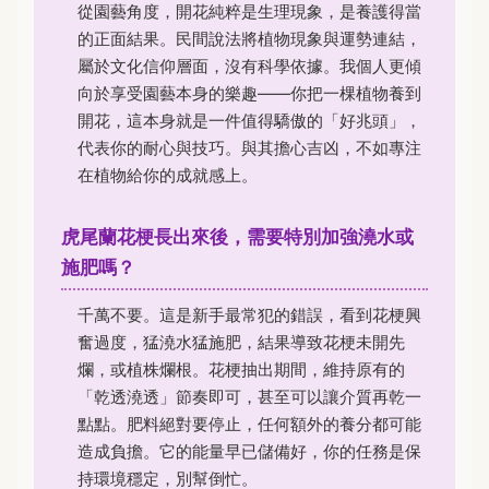
從園藝角度，開花純粹是生理現象，是養護得當
的正面結果。民間說法將植物現象與運勢連結，
屬於文化信仰層面，沒有科學依據。我個人更傾
向於享受園藝本身的樂趣——你把一棵植物養到
開花，這本身就是一件值得驕傲的「好兆頭」，
代表你的耐心與技巧。與其擔心吉凶，不如專注
在植物給你的成就感上。
虎尾蘭花梗長出來後，需要特別加強澆水或
施肥嗎？
千萬不要。這是新手最常犯的錯誤，看到花梗興
奮過度，猛澆水猛施肥，結果導致花梗未開先
爛，或植株爛根。花梗抽出期間，維持原有的
「乾透澆透」節奏即可，甚至可以讓介質再乾一
點點。肥料絕對要停止，任何額外的養分都可能
造成負擔。它的能量早已儲備好，你的任務是保
持環境穩定，別幫倒忙。