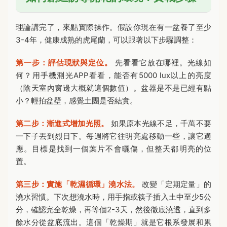
理論講完了，來點實際操作。假設你現在有一盆養了至少
3-4年，健康成熟的虎尾蘭，可以跟著以下步驟調整：
第一步：評估現狀與定位。
先看看它放在哪裡。光線如
何？用手機測光APP看看，能否有5000 lux以上的亮度
（陰天室內窗邊大概就這個數值）。盆器是不是已經有點
小？輕拍盆壁，感覺土團是否結實。
第二步：漸進式增加光照。
如果原本光線不足，千萬不要
一下子丟到烈日下。每週將它往明亮處移動一些，讓它適
應。目標是找到一個葉片不會曬傷，但整天都明亮的位
置。
第三步：實施「乾濕循環」澆水法。
改變「定期定量」的
澆水習慣。下次想澆水時，用手指或筷子插入土中至少5公
分，確認完全乾燥，再等個2-3天，然後徹底澆透，直到多
餘水分從盆底流出。這個「乾燥期」就是它根系發展和累