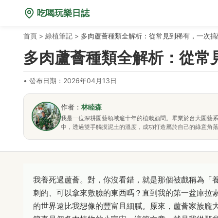
吃喝玩樂日誌
首頁
>
綠植筆記
>
多肉蘆薈種類全解析：從常見到稀有，一次搞
多肉蘆薈種類全解析：從常
•
發布日期：2026年04月13日
作者：
林睦森
我是一位深耕園藝領域逾十年的植栽顧問。畢業於台大園藝
中，透過雙手觸摸泥土的溫度，成功打造屬於自己的綠意角
我養死過蘆薈。對，你沒看錯，就是那個被戲稱為「
刺的、可以拿來敷臉的東西嗎？直到我的第一盆庫拉
的世界遠比我想像的豐富且細膩。原來，蘆薈家族龐