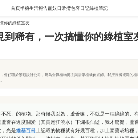
首頁
半糖生活報告
寵奴日常
揹包客日記
綠植筆記
懂你的綠植室友
見到稀有，一次搞懂你的綠植室
系，曾任職於景觀設計公司，現為全職植物博主與居家植栽佈置師。我擅長將複雜的植
落。
養不死」的植物。那時候我以為，蘆薈嘛，不就是一種綠綠的、
索蘆薈在過度關愛（其實是狂澆水）下爛根仙逝，我才驚覺，蘆
大，光是
維基百科
上記載的物種就有好幾百種，加上園藝栽培種