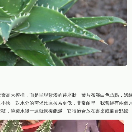
蘆薈高大模樣，而是呈現緊湊的蓮座狀，葉片布滿白色凸點，邊
度不快，對水分的需求比庫拉索更低，非常耐旱。我曾經有兩個
乾皺，澆透水後一週就恢復飽滿。它很適合放在書桌或窗台點綴