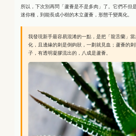
所以，下次別再問「蘆薈是不是多肉」了。它們不但
迷你種，到能長成小樹的木立蘆薈，形態千變萬化。
我發現新手最容易混淆的一點，是把「龍舌蘭」當
化，且邊緣的刺是倒鉤狀，一劃就見血；蘆薈的刺
子，有透明凝膠流出的，八成是蘆薈。