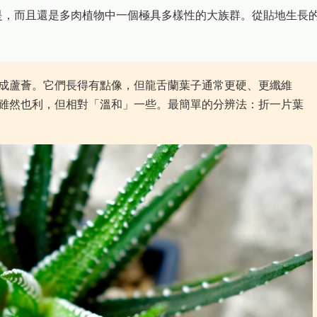
是，而且還是多肉植物中一個極具多樣性的大族群。從貼地生長
成蘆薈。它們長得有點像，但龍舌蘭葉子通常更硬、更纖維
雖然也利，但相對「溫和」一些。最簡單的分辨法：折一片葉