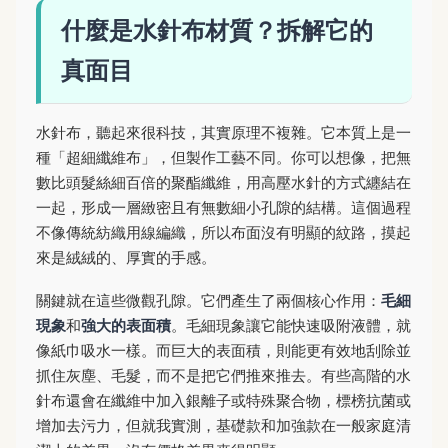
什麼是水針布材質？拆解它的
真面目
水針布，聽起來很科技，其實原理不複雜。它本質上是一
種「超細纖維布」，但製作工藝不同。你可以想像，把無
數比頭髮絲細百倍的聚酯纖維，用高壓水針的方式纏結在
一起，形成一層緻密且有無數細小孔隙的結構。這個過程
不像傳統紡織用線編織，所以布面沒有明顯的紋路，摸起
來是絨絨的、厚實的手感。
關鍵就在這些微觀孔隙。它們產生了兩個核心作用：
毛細
現象
和
強大的表面積
。毛細現象讓它能快速吸附液體，就
像紙巾吸水一樣。而巨大的表面積，則能更有效地刮除並
抓住灰塵、毛髮，而不是把它們推來推去。有些高階的水
針布還會在纖維中加入銀離子或特殊聚合物，標榜抗菌或
增加去污力，但就我實測，基礎款和加強款在一般家庭清