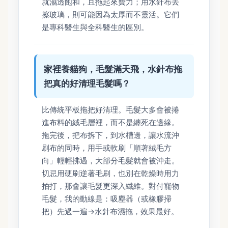
就濕透飽和，且拖起來費力；用水針布去
擦玻璃，則可能因為太厚而不靈活。它們
是專科醫生與全科醫生的區別。
家裡養貓狗，毛髮滿天飛，水針布拖
把真的好清理毛髮嗎？
比傳統平板拖把好清理。毛髮大多會被捲
進布料的絨毛層裡，而不是纏死在邊緣。
拖完後，把布拆下，到水槽邊，讓水流沖
刷布的同時，用手或軟刷「順著絨毛方
向」輕輕拂過，大部分毛髮就會被沖走。
切忌用硬刷逆著毛刷，也別在乾燥時用力
拍打，那會讓毛髮更深入纖維。對付寵物
毛髮，我的動線是：吸塵器（或橡膠掃
把）先過一遍→水針布濕拖，效果最好。