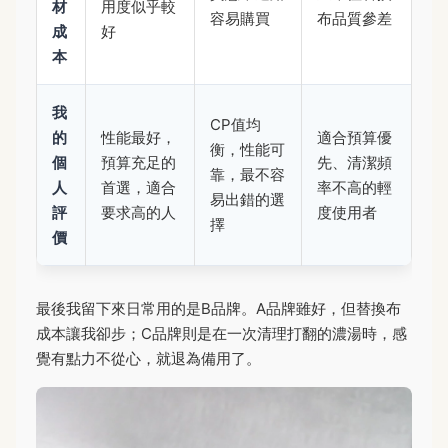
材
用度似乎較
容易購買
布品質參差
成
好
本
我
CP值均
的
性能最好，
適合預算優
衡，性能可
個
預算充足的
先、清潔頻
靠，最不容
人
首選，適合
率不高的輕
易出錯的選
評
要求高的人
度使用者
擇
價
最後我留下來日常用的是B品牌。A品牌雖好，但替換布
成本讓我卻步；C品牌則是在一次清理打翻的濃湯時，感
覺有點力不從心，就退為備用了。