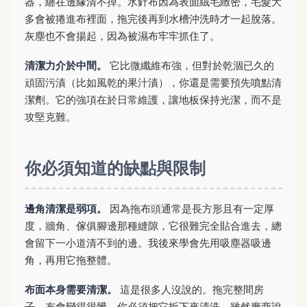
器，纏在邊緣清不掉。水針布因為表面絨毛緻密，毛髮大
多會被捲進布裡面，拖完後再到水槽沖洗時才一起脫落。
灰塵也不會揚起，因為被濕布牢牢抓住了。
清潔力介於中間。
它比微纖維布強，但對於乾涸已久的
頑固污漬（比如風乾的果汁漬），你還是需要預先噴點清
潔劑。它的強項在於日常維護，讓地板保持光潔，而不是
攻堅克難。
你必須知道的缺點與限制
邊角清潔是弱項。
因為拖布頭通常是長方形且有一定厚
度，牆角、傢俱腳邊那種縫隙，它很難完全貼合進去，總
會留下一小道清不到的邊。我後來學會先用吸塵器吸邊
角，再用它拖整體。
布面本身需要清潔。
這是很多人沒說的。拖完整間房
子，布會變得很髒，你必須把它拆下來清洗。雖然廠商說