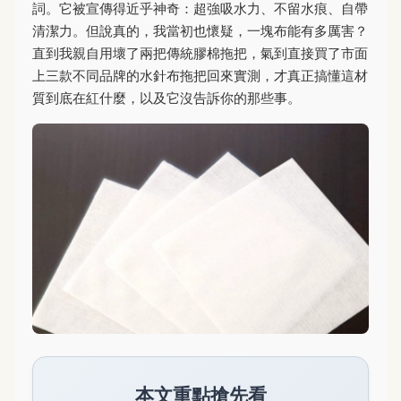
詞。它被宣傳得近乎神奇：超強吸水力、不留水痕、自帶
清潔力。但說真的，我當初也懷疑，一塊布能有多厲害？
直到我親自用壞了兩把傳統膠棉拖把，氣到直接買了市面
上三款不同品牌的水針布拖把回來實測，才真正搞懂這材
質到底在紅什麼，以及它沒告訴你的那些事。
本文重點搶先看