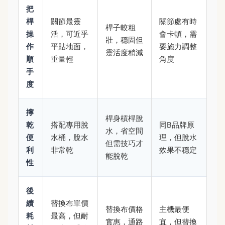
把
桿
關節最靈
關節處有時
桿子較粗
操
活，可近乎
會卡頓，需
壯，穩固但
作
平貼地面，
要施力調整
靈活度稍減
順
重量輕
角度
手
度
擰
桿身槓桿脫
乾
搭配專用脫
同B品牌原
水，省空間
便
水桶，脫水
理，但脫水
但需技巧才
利
非常乾
效果不穩定
能脫乾
性
後
續
替換布單價
替換布價格
主機最便
耗
最高，但耐
實惠，通路
宜，但替換