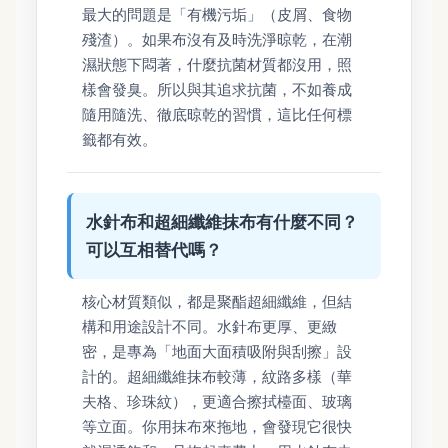
最大的問題是「有機污垢」（皮屑、食物
殘渣）。如果布沒有及時洗淨晾乾，在潮
濕狀態下悶著，什麼抗菌材質都沒用，照
樣會發臭。所以與其追求抗菌，不如養成
隨用隨洗、徹底晾乾的習慣，這比任何標
籤都有效。
水針布和超細纖維抹布有什麼不同？
可以互相替代嗎？
核心材質類似，都是聚酯超細纖維，但結
構和用途設計不同。水針布更厚、更緻
密，是專為「地面大面積吸附與刮擦」設
計的。超細纖維抹布較薄，紋路多樣（華
夫格、珍珠紋），更適合擦拭檯面、玻璃
等立面。你用抹布來拖地，會發現它很快