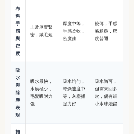
布
料
手
厚度中等，
較薄，手感
非常厚實緊
感
手感柔軟，
略粗糙，密
密，絨毛短
與
密度佳
度普通
密
度
吸
水
吸水最快，
吸水均勻，
吸水尚可，
與
水痕極少，
乾燥速度中
但需來回多
除
毛髮吸附力
等，灰塵捕
次，偶有細
塵
強
捉力好
小水珠殘留
表
現
拖