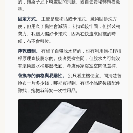
的，拖桌子底下時差點閃到腰。親自去賣場轉轉看最
準。
固定方式。
主流是魔術貼或卡扣式。魔術貼拆洗方
便，但用久了黏性會減弱；卡扣式較牢固，但拆裝稍
費力。我個人偏好卡扣式，因為在快速來回拖的時
候，布不會移位。
擰乾機制。
有桶子自帶脫水籃的，也有利用拖把桿槓
桿原理直接脫水的。後者更省空間，但脫水力可能沒
有滾筒脫水桶那麼徹底。考慮你家浴室空間做選擇。
替換布的價格與易購性。
別只看主機便宜。問清楚替
換布一片多少錢，哪裡買得到。有些小品牌後續配件
難找，拖把就等於一次性用品。