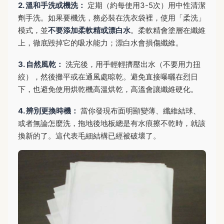
2. 溫和手洗或機洗：
定期（約每使用3-5次）用中性清潔
劑手洗。如果要機洗，務必裝在洗衣袋裡，使用「柔洗」
模式，並
不要添加柔軟精或漂白水
。柔軟精會塗層在纖維
上，徹底毀掉它的吸水能力；漂白水會損傷纖維。
3. 自然風乾：
洗完後，用手輕輕擠壓出水（不要用力扭
絞），然後攤平或在通風處晾乾。避免直接曝曬在烈日
下，也避免使用烘乾機高溫烘乾，高溫會讓纖維硬化。
4. 辨別更換時機：
當你發現布面明顯變薄、纖維結球、
或者無論怎麼洗，拖地後地板總是有水痕擦不乾時，就該
換新的了。這代表毛細結構已經被破壞了。