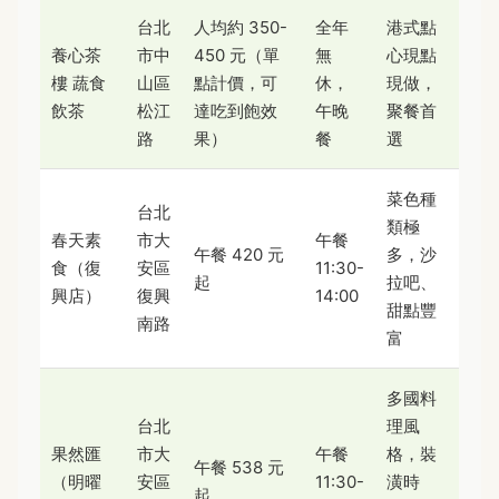
台北
人均約 350-
全年
港式點
養心茶
市中
450 元（單
無
心現點
樓 蔬食
山區
點計價，可
休，
現做，
飲茶
松江
達吃到飽效
午晚
聚餐首
路
果）
餐
選
菜色種
台北
類極
春天素
市大
午餐
午餐 420 元
多，沙
食（復
安區
11:30-
起
拉吧、
興店）
復興
14:00
甜點豐
南路
富
多國料
台北
理風
果然匯
市大
午餐
格，裝
午餐 538 元
（明曜
安區
11:30-
潢時
起