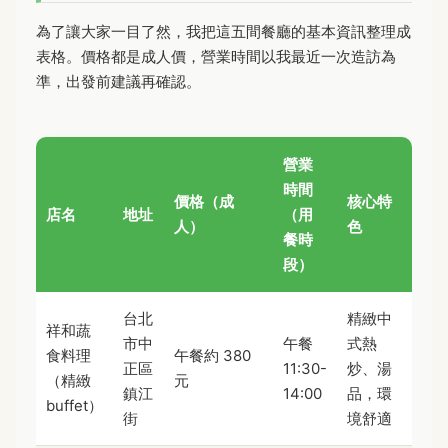
為了讓大家一目了然，我把這五間餐廳的基本資訊整理成
表格。價格都是成人價，營業時間以我最近一次造訪為
準，出發前建議再確認。
營業
時間
價格（成
核心特
店名
地址
（用
人）
色
餐時
段）
台北
精緻中
祥和蔬
市中
午餐
式熱
食料理
午餐約 380
正區
11:30-
炒、湯
（精緻
元
鎮江
14:00
品，環
buffet）
街
境舒適