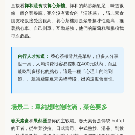
直接看
祥和蔬食
或
養心茶樓
。祥和的熱炒鍋氣足，味道很
像一般合菜餐廳，完全沒有素食的「清淡感」，請非素食
朋友吃飯接受度很高。養心茶樓則是聚餐趣味性最高，推
著點心車、自己劃單，互動感強，他們的蘿蔔糕和腸粉我
每次必點。
內行人才知道：
養心茶樓雖然是單點，但多人分享
點一桌，人均消費很容易控制在400元以內，而且
能吃到多樣化的點心，這是一種「心理上的吃到
飽」。建議避開週末尖峰時段，出菜速度會更快。
場景二：單純想吃飽吃滿，菜色要多
春天素食
和
果然匯
是你的主戰場。春天素食是傳統 buffet
的王者，從生菜沙拉、日式壽司、中式熱炒、湯品、到數