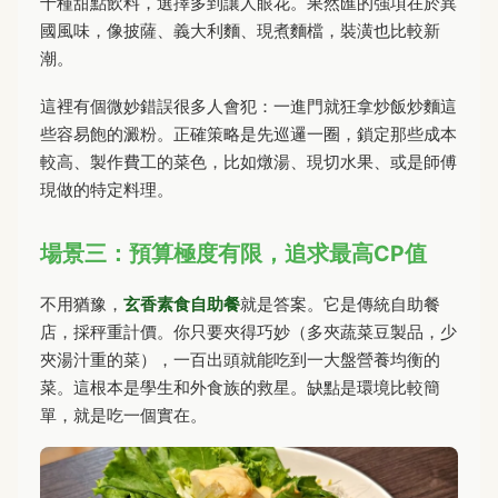
十種甜點飲料，選擇多到讓人眼花。果然匯的強項在於異
國風味，像披薩、義大利麵、現煮麵檔，裝潢也比較新
潮。
這裡有個微妙錯誤很多人會犯：一進門就狂拿炒飯炒麵這
些容易飽的澱粉。正確策略是先巡邏一圈，鎖定那些成本
較高、製作費工的菜色，比如燉湯、現切水果、或是師傅
現做的特定料理。
場景三：預算極度有限，追求最高CP值
不用猶豫，
玄香素食自助餐
就是答案。它是傳統自助餐
店，採秤重計價。你只要夾得巧妙（多夾蔬菜豆製品，少
夾湯汁重的菜），一百出頭就能吃到一大盤營養均衡的
菜。這根本是學生和外食族的救星。缺點是環境比較簡
單，就是吃一個實在。