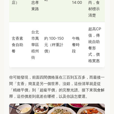
店）
忠孝
14:00
尚，食
東路
材標示
清楚
超高CP
台北
值，傳
玄香素
市萬
約 100-150
午晚
統自助
食自助
華區
元（秤重計
餐時
餐形
餐
梧州
價）
段
式，價
街
格實惠
你可能發現，前面四間價格落在三百到五百多，而最後一
間「玄香」簡直是另一個世界。沒錯，這份清單就是從
「精緻平價」到「超級平價」的完整光譜。接下來我會解
釋，這些價差到底差在哪裡，以及你該怎麼選。