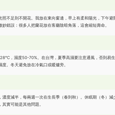
光照不足則不開花。我放在東向窗邊，早上有柔和陽光，下午避
微妙錯誤：很多人把蘭花放在客廳陰暗角落，這會縮短壽命。
28°C，濕度50-70%。在台灣，夏季高濕要注意通風，否則易
濕度。冬天避免放在冷氣口或暖爐旁。
，濃度減半，每兩週一次在生長季（春到秋）。休眠期（冬）減
，其實可能是其他問題。