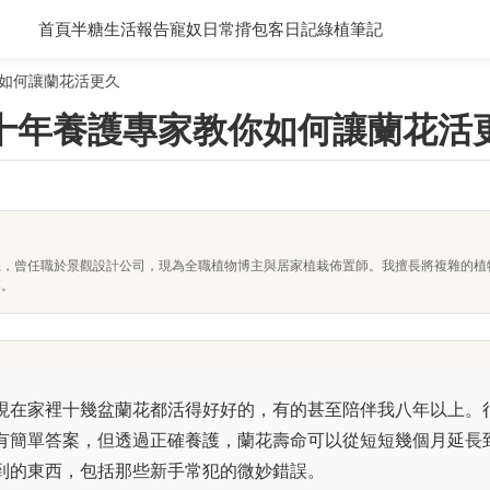
首頁
半糖生活報告
寵奴日常
揹包客日記
綠植筆記
如何讓蘭花活更久
十年養護專家教你如何讓蘭花活
系，曾任職於景觀設計公司，現為全職植物博主與居家植栽佈置師。我擅長將複雜的植
落。
現在家裡十幾盆蘭花都活得好好的，有的甚至陪伴我八年以上。
有簡單答案，但透過正確養護，蘭花壽命可以從短短幾個月延長
到的東西，包括那些新手常犯的微妙錯誤。