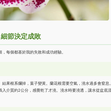
：細節決定成敗
項，每個都基於我的失敗和成功經驗。
。結果根系爛掉，葉子變黃。蘭花根需要空氣，澆水過多會窒息
插入介質約2公分，感覺乾了才澆。澆水時要澆透，讓水從盆底