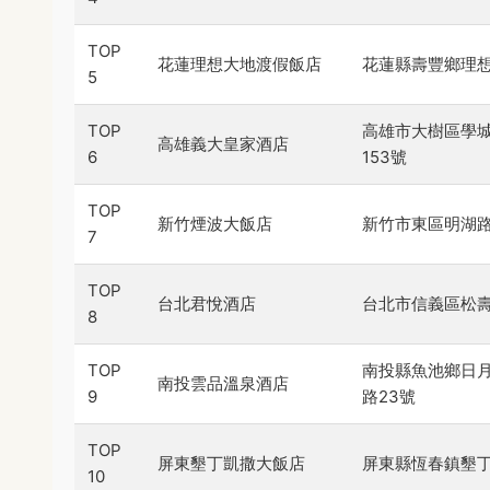
TOP
花蓮理想大地渡假飯店
花蓮縣壽豐鄉理想
5
TOP
高雄市大樹區學
高雄義大皇家酒店
6
153號
TOP
新竹煙波大飯店
新竹市東區明湖路
7
TOP
台北君悅酒店
台北市信義區松壽
8
TOP
南投縣魚池鄉日
南投雲品溫泉酒店
9
路23號
TOP
屏東墾丁凱撒大飯店
屏東縣恆春鎮墾丁
10