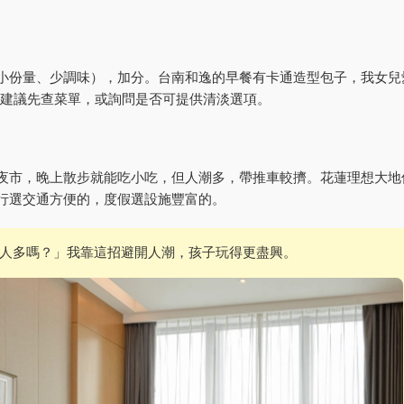
小份量、少調味），加分。台南和逸的早餐有卡通造型包子，我女兒
油膩。建議先查菜單，或詢問是否可提供清淡選項。
夜市，晚上散步就能吃小吃，但人潮多，帶推車較擠。花蓮理想大地
行選交通方便的，度假選設施豐富的。
人多嗎？」我靠這招避開人潮，孩子玩得更盡興。