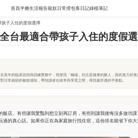
首頁
半糖生活報告
寵奴日常
揹包客日記
綠植筆記
合帶孩子入住的度假選擇
0：全台最適合帶孩子入住的度假
。在長年的臨床諮詢與訓練實務中，我發現「極端」往往是健康的敵人，因此致力於推
及對日常細節的敏銳感知，帶領讀者在效率與享受之間，尋找最舒適的平衡點。
的飯店。有些讓我驚豔到想立刻再訂房，有些則讓我後悔沒多做功課
玩過的真心話。如果你正在為家庭旅行找住宿，這份排名能省下你大