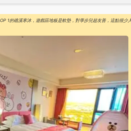
OP 1的礁溪寒沐，遊戲區地板是軟墊，對學步兒超友善，這點很少