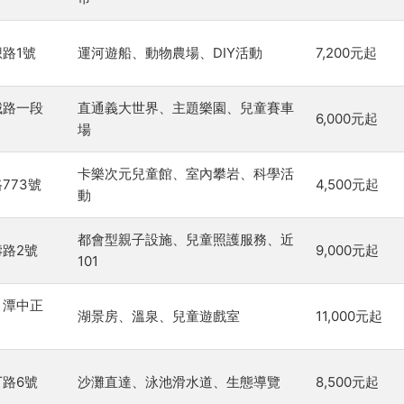
路1號
運河遊船、動物農場、DIY活動
7,200元起
城路一段
直通義大世界、主題樂園、兒童賽車
6,000元起
場
卡樂次元兒童館、室內攀岩、科學活
773號
4,500元起
動
都會型親子設施、兒童照護服務、近
路2號
9,000元起
101
月潭中正
湖景房、溫泉、兒童遊戲室
11,000元起
路6號
沙灘直達、泳池滑水道、生態導覽
8,500元起