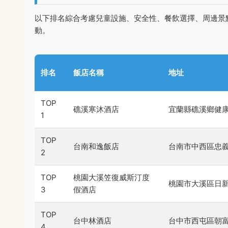
以下排名綜合考慮兒童設施、安全性、餐飲選擇、周邊景
動。
排名
飯店名稱
地址
TOP
礁溪寒沐酒店
宜蘭縣礁溪鄉健康
1
TOP
台南和逸飯店
台南市中西區忠
2
TOP
桃園大溪笠復威斯汀度
桃園市大溪區日新
3
假酒店
TOP
台中林酒店
台中市西屯區朝富
4