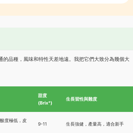
通的品種，風味和特性天差地遠。我把它們大致分為幾個大
甜度
生長習性與難度
(Brix°)
酸度極低，皮
9-11
生長強健，產量高，適合新手