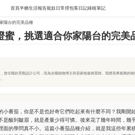
首頁
半糖生活報告
寵奴日常
揹包客日記
綠植筆記
家陽台的完美品種
橙蜜，挑選適合你家陽台的完美
系，曾任職於景觀設計公司，現為全職植物博主與居家植栽佈置師。我擅長將複雜的植
落。
的小番茄，你是不是也好奇它們吃起來有什麼不同？我剛開
不是酸到皺眉，就是產量少得可憐。後來花了幾年時間，幾
裡面的學問真不小。這篇小番茄品種介紹，就是我這些年累