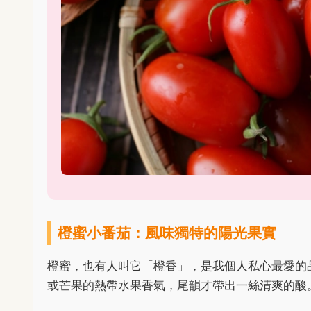
橙蜜小番茄：風味獨特的陽光果實
橙蜜，也有人叫它「橙香」，是我個人私心最愛的
或芒果的熱帶水果香氣，尾韻才帶出一絲清爽的酸