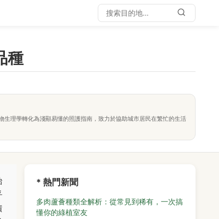
品種
物生理學轉化為淺顯易懂的照護指南，致力於協助城市居民在繁忙的生活
始
* 熱門新聞
乎
多肉蘆薈種類全解析：從常見到稀有，一次搞
積
懂你的綠植室友