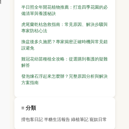
攤
半日照全年開花植物推薦：打造四季花園的必
備清單與養護秘訣
虎尾蘭乾枯急救指南：常見原因、解決步驟與
專家防枯心法
換盆後多久施肥？專家揭密正確時機與常見錯
誤避免
雞冠花幼苗種植全攻略：從選購到養護的疑難
解答
發泡煉石浮起來怎麼辦？完整原因分析與解決
方案指南
≡ 分類
揹包客日記
半糖生活報告
綠植筆記
寵奴日常