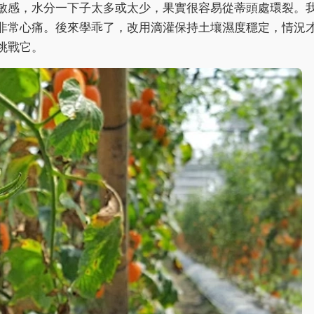
敏感，水分一下子太多或太少，果實很容易從蒂頭處環裂。
非常心痛。後來學乖了，改用滴灌保持土壤濕度穩定，情況
挑戰它。