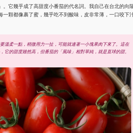
」。它幾乎成了高甜度小番茄的代名詞。我自己在台北的向
每一顆都像裹了蜜，幾乎吃不到酸味，皮非常薄，一口咬下
要溫柔一點，稍微用力一扯，可能就連著一小塊果肉下來了。這在
，它的甜度雖然高，但番茄的「風味」相對單純，就是直球的甜。