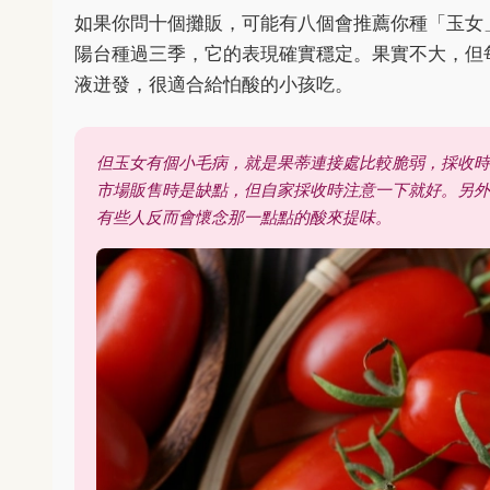
如果你問十個攤販，可能有八個會推薦你種「玉女
陽台種過三季，它的表現確實穩定。果實不大，但
液迸發，很適合給怕酸的小孩吃。
但玉女有個小毛病，就是果蒂連接處比較脆弱，採收時
市場販售時是缺點，但自家採收時注意一下就好。另外
有些人反而會懷念那一點點的酸來提味。