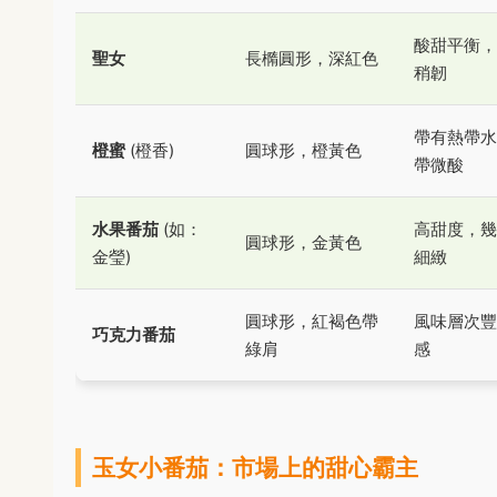
酸甜平衡，
聖女
長橢圓形，深紅色
稍韌
帶有熱帶水
橙蜜
(橙香)
圓球形，橙黃色
帶微酸
水果番茄
(如：
高甜度，幾
圓球形，金黃色
金瑩)
細緻
圓球形，紅褐色帶
風味層次豐
巧克力番茄
綠肩
感
玉女小番茄：市場上的甜心霸主