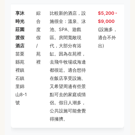
享沐
綜
比較新的酒店，設
$5,200 -
時光
合
施很全：溫泉、泳
$9,000
莊園
度
池、SPA、遊戲
(設施多，
渡假
假
區。房間寬敞現
適合不外
酒店
/
代，大部分有浴
出)
苗栗
苑
缸。因為在苑裡，
縣苑
裡
去飛牛牧場或海邊
裡鎮
都很近。適合想待
石鎮
在飯店享受設施、
里錦
又希望周邊有些景
山8-1
點可去的家庭或情
號
侶。假日人潮多，
公共設施可能會覺
得擁擠。