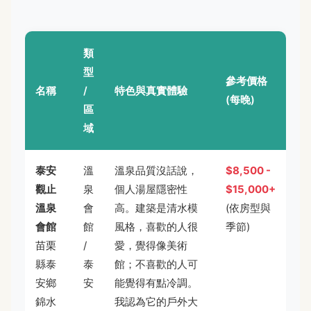
類
型
參考價格
名稱
/
特色與真實體驗
(每晚)
區
域
泰安
溫
溫泉品質沒話說，
$8,500 -
觀止
泉
個人湯屋隱密性
$15,000+
溫泉
會
高。建築是清水模
(依房型與
會館
館
風格，喜歡的人很
季節)
苗栗
/
愛，覺得像美術
縣泰
泰
館；不喜歡的人可
安鄉
安
能覺得有點冷調。
錦水
我認為它的戶外大