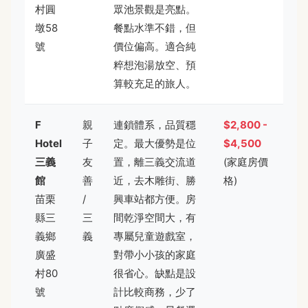
村圓
眾池景觀是亮點。
墩58
餐點水準不錯，但
號
價位偏高。適合純
粹想泡湯放空、預
算較充足的旅人。
F
親
連鎖體系，品質穩
$2,800 -
Hotel
子
定。最大優勢是位
$4,500
三義
友
置，離三義交流道
(家庭房價
館
善
近，去木雕街、勝
格)
苗栗
/
興車站都方便。房
縣三
三
間乾淨空間大，有
義鄉
義
專屬兒童遊戲室，
廣盛
對帶小小孩的家庭
村80
很省心。缺點是設
號
計比較商務，少了