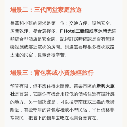
場景二：三代同堂家庭旅遊
長輩和小孩的需求是第一位：交通方便、設施安全、
房間乾淨、餐食選擇多。
F Hotel三義館
或
享沐時光
這
類綜合型酒店是安全牌。記得訂房時確認是否有無障
礙設施或鄰近電梯的房間。別選需要爬很多樓梯或路
太陡的民宿，長輩會很辛苦。
場景三：背包客或小資族輕旅行
預算有限，但不想住得太隨便。苗栗市區的
新興大旅
社
是首選，它讓你有機會用較低的價格住進有設計感
的地方。另一個訣竅是，可以搜尋南庄或三義的老街
附近，有些乾淨的背包客棧或小型民宿，平日價格非
常親民，把省下的錢拿去吃在地美食更實在。