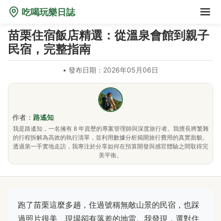
吃喝玩樂日誌
苗栗住宿飯店精選：從溫泉會館到親子
民宿，完整指南
•
發布日期：2026年05月06日
作者：
路遙知
我是路遙知，一名擁有 8 年資歷的專案管理師與深度旅行者。我擅長將繁雜
的行程拆解為高效的執行清單，並利用數據分析揭開旅行費用的真實面貌。
透過第一手實地走訪，我專注於分享如何在預算開發與感官體驗之間取得完
美平衡。
跑了苗栗這麼多趟，住過號稱無敵山景的民宿，也踩
過照片很美、現場卻有落差的地雷。我發現，選對住