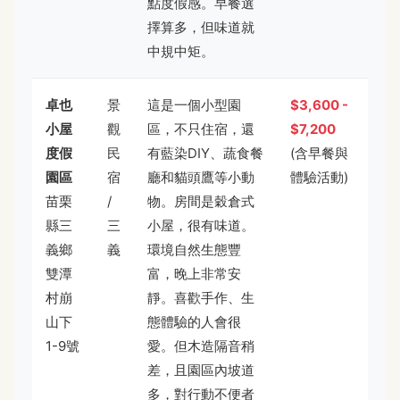
點度假感。早餐選
擇算多，但味道就
中規中矩。
卓也
景
這是一個小型園
$3,600 -
小屋
觀
區，不只住宿，還
$7,200
度假
民
有藍染DIY、蔬食餐
(含早餐與
園區
宿
廳和貓頭鷹等小動
體驗活動)
苗栗
/
物。房間是穀倉式
縣三
三
小屋，很有味道。
義鄉
義
環境自然生態豐
雙潭
富，晚上非常安
村崩
靜。喜歡手作、生
山下
態體驗的人會很
1-9號
愛。但木造隔音稍
差，且園區內坡道
多，對行動不便者