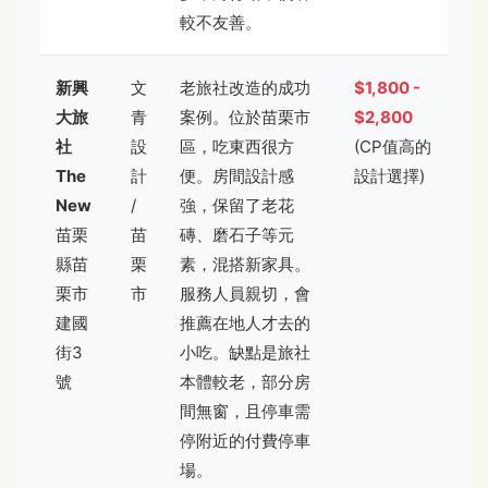
較不友善。
新興
文
老旅社改造的成功
$1,800 -
大旅
青
案例。位於苗栗市
$2,800
社
設
區，吃東西很方
(CP值高的
The
計
便。房間設計感
設計選擇)
New
/
強，保留了老花
苗栗
苗
磚、磨石子等元
縣苗
栗
素，混搭新家具。
栗市
市
服務人員親切，會
建國
推薦在地人才去的
街3
小吃。缺點是旅社
號
本體較老，部分房
間無窗，且停車需
停附近的付費停車
場。