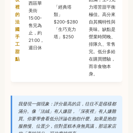
西區華
裡
「經典塔
力塔苦甜平衡
美街
的
類」
極佳。高分來
15:00-
法
$200-$280
自其獨特性與
售完為
國
「生巧克力
美味。缺點是
止，約
手
塔」$250
營業時間晚、
21:00，
工
排隊久、常售
週日休
甜
完。低分多給
點
在購買體驗，
而非食物本
身。
我發現一個現象：評分最高的店，往往不是樣樣都
滿分。像「法絨」有人嫌甜，「深夜裡」有人嫌難
買。你要學會看低分評論在抱怨什麼。如果是抱怨
服務慢、位置少，但對蛋糕本身無異議，那這家店