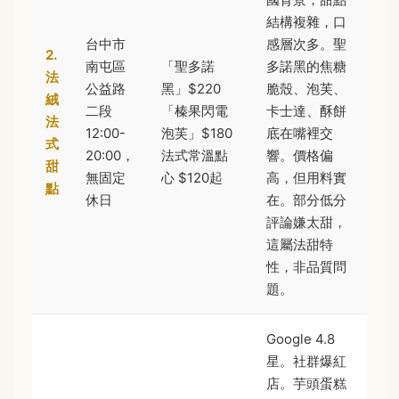
結構複雜，口
台中市
感層次多。聖
2.
南屯區
「聖多諾
多諾黑的焦糖
法
公益路
黑」$220
脆殼、泡芙、
絨
二段
「榛果閃電
卡士達、酥餅
法
12:00-
泡芙」$180
底在嘴裡交
式
20:00，
法式常溫點
響。價格偏
甜
無固定
心 $120起
高，但用料實
點
休日
在。部分低分
評論嫌太甜，
這屬法甜特
性，非品質問
題。
Google 4.8
星。社群爆紅
店。芋頭蛋糕