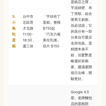
是鎮店之寶，
芋泥綿密、布
丁滑順，組合
3.
台中市
「芋頭布丁
懷舊又創新。
小
北區育
蛋糕」整模
但必須說，它
鳥
才北路
$750起
的高分有一部
吃
11:00-
「巧克力莓
分來自可愛店
蛋
18:30，
果生乳捲」
名與包裝。蛋
糕
週三休
切片 $150
糕體本身不
錯，但驚艷度
略遜於前兩
家。建議避開
假日尖峰，體
驗更好。
Google 4.5
星。老牌麵包
店的蛋糕部