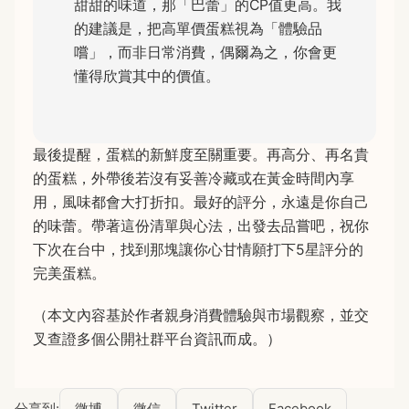
甜甜的味道，那「巴蕾」的CP值更高。我
的建議是，把高單價蛋糕視為「體驗品
嚐」，而非日常消費，偶爾為之，你會更
懂得欣賞其中的價值。
最後提醒，蛋糕的新鮮度至關重要。再高分、再名貴
的蛋糕，外帶後若沒有妥善冷藏或在黃金時間內享
用，風味都會大打折扣。最好的評分，永遠是你自己
的味蕾。帶著這份清單與心法，出發去品嘗吧，祝你
下次在台中，找到那塊讓你心甘情願打下5星評分的
完美蛋糕。
（本文內容基於作者親身消費體驗與市場觀察，並交
叉查證多個公開社群平台資訊而成。）
分享到:
微博
微信
Twitter
Facebook