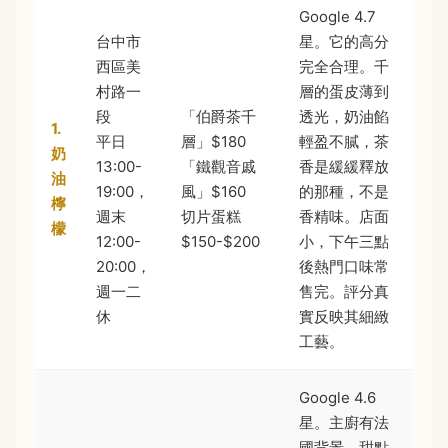
Google 4.7
台中市
星。它的高分
西區美
完全合理。千
村路一
層的蛋皮薄到
段
「伯爵茶千
透光，奶油餡
1.
平日
層」$180
輕盈不膩，茶
奶
13:00-
「鐵觀音戚
香是緩緩釋放
油
19:00，
風」$160
的那種，不是
檸
週末
切片蛋糕
香精味。店面
檬
12:00-
$150-$200
小，下午三點
20:00，
後熱門口味常
週一二
售完。評分真
休
實反映其細緻
工藝。
Google 4.6
星。主廚有法
國背景，甜點