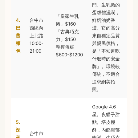
門。生乳捲的
蛋糕體濕潤，
「皇家生乳
4.
台中市
鮮奶油奶香
捲」$160
巴
西區向
濃。它的高分
「古典巧克
蕾
上北路
來自穩定品質
力」$150
麵
10:00-
與親民價格，
整模蛋糕
包
21:00
是「不知道吃
$600-$1200
什麼時的安全
牌」。環境較
傳統，不適合
追求網美拍
照。
Google 4.6
星。夜貓子甜
5.
點。塔皮極
深
酥，內餡濃郁
台中市
夜
飽滿，生巧克