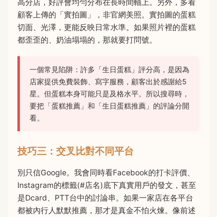
高分店，好評會均勻分布在長時間軸上。另外，多看
顧客上傳的「實拍圖」，非官網美照。實拍圖的蛋糕
切面、光澤，更能反映日常水準。如果照片裡的蛋糕
都歪歪的、奶油塌塌的，那就要打問號。
一個常見陷阱：許多「生日蛋糕」評分高，是因為
店家提供免費裝飾、寫字服務，顧客出於感謝給5
星。但蛋糕本身可能只是及格水平。所以搜尋時，
要把「蛋糕推薦」和「生日蛋糕推薦」的評論分開
看。
技巧三：交叉比對不同平台
別只信Google。我會同時看Facebook的打卡評價、
Instagram的標籤(#店名)底下真實用戶的發文，甚至
是Dcard、PTT台中的討論串。如果一家店在各平台
都被內行人默默推薦，那才是真金不怕火煉。像前述