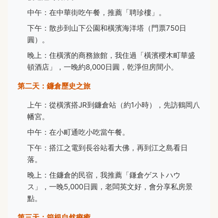
中午：在中華街吃午餐，推薦「聘珍樓」。
下午：散步到山下公園和橫濱海洋塔（門票750日
圓）。
晚上：住橫濱的商務旅館，我住過「橫濱櫻木町華盛
頓酒店」，一晚約8,000日圓，乾淨但房間小。
第二天：鐮倉歷史之旅
上午：從橫濱搭JR到鐮倉站（約1小時），先訪鶴岡八
幡宮。
中午：在小町通吃小吃當午餐。
下午：搭江之電到長谷站看大佛，再到江之島看日
落。
晚上：住鐮倉的民宿，我推薦「鎌倉ゲストハウ
ス」，一晚5,000日圓，老闆英文好，會分享私房景
點。
第三天：箱根自然療癒