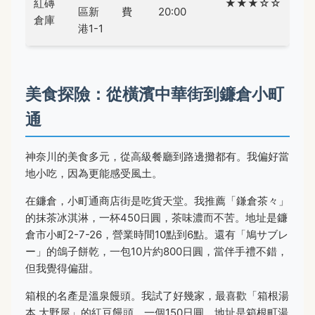
紅磚
★★★☆☆
區新
費
20:00
倉庫
港1-1
美食探險：從橫濱中華街到鐮倉小町
通
神奈川的美食多元，從高級餐廳到路邊攤都有。我偏好當
地小吃，因為更能感受風土。
在鐮倉，小町通商店街是吃貨天堂。我推薦「鎌倉茶々」
的抹茶冰淇淋，一杯450日圓，茶味濃而不苦。地址是鐮
倉市小町2-7-26，營業時間10點到6點。還有「鳩サブレ
ー」的鴿子餅乾，一包10片約800日圓，當伴手禮不錯，
但我覺得偏甜。
箱根的名產是溫泉饅頭。我試了好幾家，最喜歡「箱根湯
本 大野屋」的紅豆饅頭，一個150日圓。地址是箱根町湯