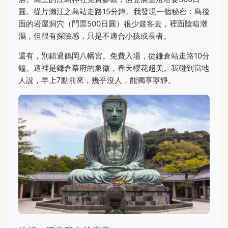
圓。從片瀨江之島站走路15分鐘。我發現一個秘密：島後
面的岩屋洞穴（門票500日圓）很少遊客去，裡面陰暗潮
濕，但很有探險感，只是不適合小孩或長者。
還有，別錯過鶴岡八幡宮。免費入場，從鐮倉站走路10分
鐘。這裡是鐮倉幕府的象徵，春天櫻花超美。我碰到當地
人說，早上7點前來，幾乎沒人，能獨享寧靜。