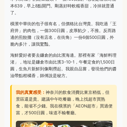
本639，早上8點開門。剛蒸好時軟糯香甜，冷掉就普通
了。
橫濱中華街的包子很有名，但價格比台灣貴。我吃過「王
府井」的肉包，一個300日圓，皮厚餡少，不推。反而路
邊的煎餃攤（沒有店名，在街角）一份6個500日圓，外
脆內多汁，讓我驚豔。
海鮮愛好者要去鐮倉的由比濱海邊。那裡有家「海鮮料理
渚」，地址是鐮倉市由比濱3-10-1，午餐定食約1,500日
圓，生魚片新鮮到像剛撈起。我親自品嘗，發現他們的醬
油帶點柑橘香，師傅說是秘方。
我的真實感受：
神奈川的飲食消費比東京稍低，但
景區還是貴。建議中午吃餐廳，晚上找超市買熟
食，能省不少錢。我在橫濱的「AEON超市」買過便
當，才500日圓，味道不輸餐廳。