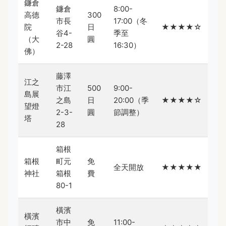
鐮倉
鐮倉
8:00-
高德
300
市長
17:00（冬
院
日
★★★★☆
谷4-
季至
（大
圓
2-28
16:30）
佛）
藤澤
江之
市江
500
9:00-
島展
之島
日
20:00（季
★★★★☆
望燈
2-3-
圓
節調整）
塔
28
箱根
箱根
町元
免
全天開放
★★★★★
神社
箱根
費
80-1
橫濱
橫濱
市中
免
11:00-