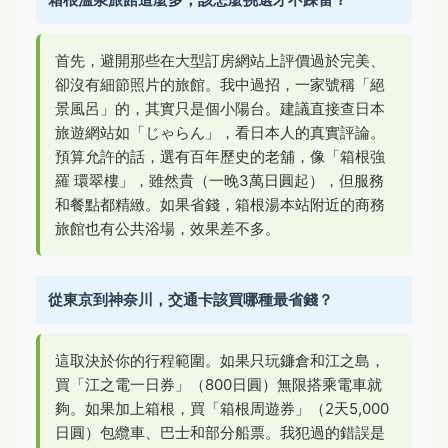
首先，避開那些在大型訂房網站上評價過於完美、
卻沒有細節照片的旅館。我中過招，一家號稱「絕
景風呂」的，其實只是個小陽台。建議直接查日本
旅遊網站如「じゃらん」，看日本人的真實評論。
預算允許的話，選有百年歷史的老舖，像「箱根強
羅 環翠樓」，雖然貴（一晚3萬日圓起），但服務
和餐點都精緻。如果省錢，箱根湯本站附近的商務
旅館也有公共浴場，效果差不多。
從東京到神奈川，交通卡該買哪種最省錢？
這取決於你的行程範圍。如果只玩鐮倉和江之島，
買「江之電一日券」（800日圓）無限搭乘電車就
夠。如果加上箱根，買「箱根周遊券」（2天5,000
日圓）包纜車、巴士和部分船票。我犯過的錯誤是