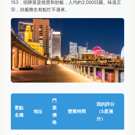
153，招牌菜是燒賣和炒飯，人均約2,000日圓。味道正
宗，但服務生有點忙不過來。
門
我的評分
景點
票
地址
營業時間
（5星滿
名稱
價
分）
格