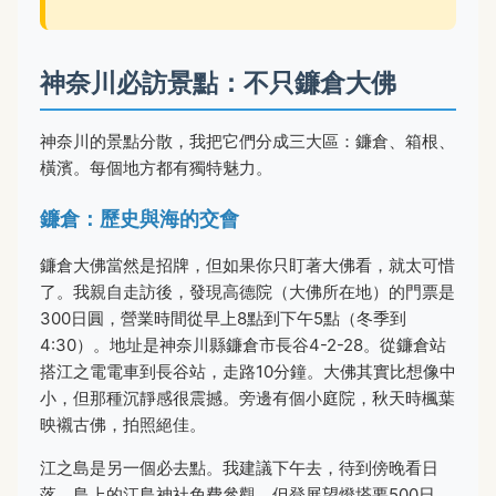
神奈川必訪景點：不只鐮倉大佛
神奈川的景點分散，我把它們分成三大區：鐮倉、箱根、
橫濱。每個地方都有獨特魅力。
鐮倉：歷史與海的交會
鐮倉大佛當然是招牌，但如果你只盯著大佛看，就太可惜
了。我親自走訪後，發現高德院（大佛所在地）的門票是
300日圓，營業時間從早上8點到下午5點（冬季到
4:30）。地址是神奈川縣鐮倉市長谷4-2-28。從鐮倉站
搭江之電電車到長谷站，走路10分鐘。大佛其實比想像中
小，但那種沉靜感很震撼。旁邊有個小庭院，秋天時楓葉
映襯古佛，拍照絕佳。
江之島是另一個必去點。我建議下午去，待到傍晚看日
落。島上的江島神社免費參觀，但登展望燈塔要500日