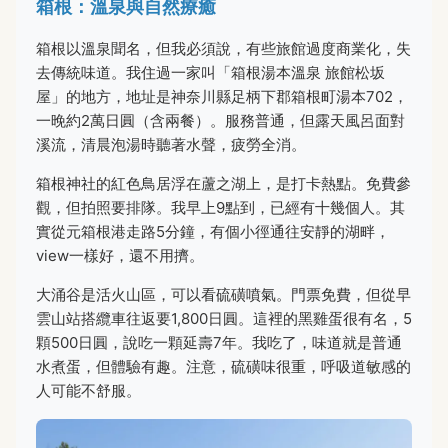
箱根：溫泉與自然療癒
箱根以溫泉聞名，但我必須說，有些旅館過度商業化，失
去傳統味道。我住過一家叫「箱根湯本溫泉 旅館松坂
屋」的地方，地址是神奈川縣足柄下郡箱根町湯本702，
一晚約2萬日圓（含兩餐）。服務普通，但露天風呂面對
溪流，清晨泡湯時聽著水聲，疲勞全消。
箱根神社的紅色鳥居浮在蘆之湖上，是打卡熱點。免費參
觀，但拍照要排隊。我早上9點到，已經有十幾個人。其
實從元箱根港走路5分鐘，有個小徑通往安靜的湖畔，
view一樣好，還不用擠。
大涌谷是活火山區，可以看硫磺噴氣。門票免費，但從早
雲山站搭纜車往返要1,800日圓。這裡的黑雞蛋很有名，5
顆500日圓，說吃一顆延壽7年。我吃了，味道就是普通
水煮蛋，但體驗有趣。注意，硫磺味很重，呼吸道敏感的
人可能不舒服。