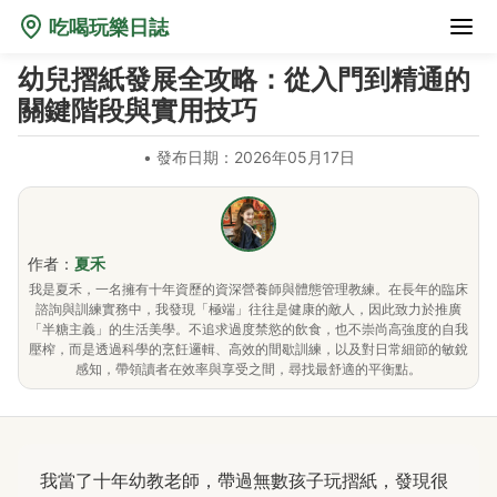
吃喝玩樂日誌
幼兒摺紙發展全攻略：從入門到精通的
關鍵階段與實用技巧
•
發布日期：2026年05月17日
作者：
夏禾
我是夏禾，一名擁有十年資歷的資深營養師與體態管理教練。在長年的臨床
諮詢與訓練實務中，我發現「極端」往往是健康的敵人，因此致力於推廣
「半糖主義」的生活美學。不追求過度禁慾的飲食，也不崇尚高強度的自我
壓榨，而是透過科學的烹飪邏輯、高效的間歇訓練，以及對日常細節的敏銳
感知，帶領讀者在效率與享受之間，尋找最舒適的平衡點。
我當了十年幼教老師，帶過無數孩子玩摺紙，發現很