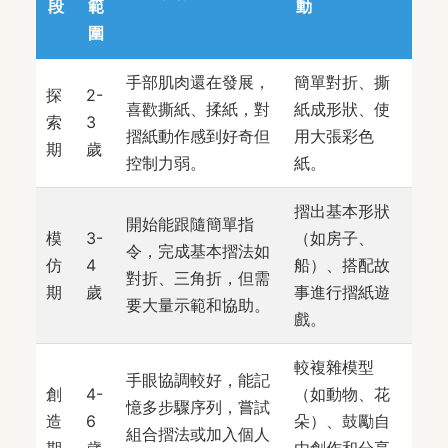
段
範
動
圍
手部肌肉還在發展，
簡單對折、撕
探
2-
喜歡撕紙、揉紙，對
紙成形狀、使
索
3
摺紙動作感到好奇但
用大張彩色
期
歲
控制力弱。
紙。
摺出基本形狀
開始能跟隨簡單指
模
3-
（如房子、
令，完成基本摺法如
仿
4
船）、搭配故
對折、三角折，但需
期
歲
事進行摺紙遊
要大量示範和協助。
戲。
較複雜模型
手眼協調較好，能記
創
4-
（如動物、花
憶多步驟序列，嘗試
造
6
朵）、鼓勵自
組合摺法或加入個人
期
歲
由創作和分享