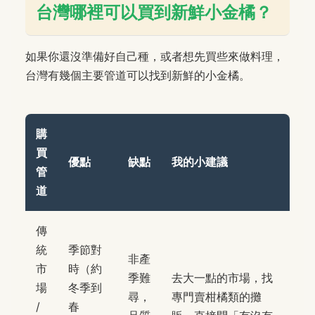
台灣哪裡可以買到新鮮小金橘？
如果你還沒準備好自己種，或者想先買些來做料理，
台灣有幾個主要管道可以找到新鮮的小金橘。
購
買
優點
缺點
我的小建議
管
道
傳
統
季節對
非產
市
時（約
季難
去大一點的市場，找
場
冬季到
尋，
專門賣柑橘類的攤
/
春