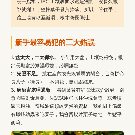
澆一點水，結果土壤表面永遠是濕的，沒多久根
部就爛了，整株葉子發黃掉落。所以，管住手，
讓土壤有乾濕循環，根才會長得壯。
新手最容易犯的三大錯誤
1.
盆太大，土太保水。
小苗用大盆，土壤乾得慢，根
部長期處於潮濕環境，必爛無疑。
2.
光照不足。
放在室內或光線微弱的陽台，它會拼命
長葉子（徒長），不開花，更別說結果。
3.
病蟲害處理過激。
看到葉背有紅蜘蛛或介殼蟲，別
急著噴劇毒農藥。先試試用強水柱沖洗葉背，或者噴
灑苦楝油、窄域油這類較天然的資材。我的樹上偶爾
有鳳蝶幼蟲來吃葉子，我會留幾片葉子給牠，生態平
衡嘛。