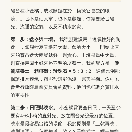
陽台種小金橘，成敗關鍵在於「模擬它喜歡的環
境」。它不是仙人掌，也不是蕨類，你需要給它陽
光、流通的空氣，以及不積水的家。
第一步：盆器與土壤。
我強烈建議用「透氣性好的陶
盆」，塑膠盆夏天根部太悶。盆的大小，一開始比原
來的育苗盆大兩號就好，別貪心。土壤是重中之重。
別直接用園土或來路不明的培養土。我的配方是：
優
質培養土：粗椰殼：珍珠石 = 5：3：2
。這個比例能
保證排水透氣，粗椰殼還能保濕，完美平衡。你可以
參考行政院農業委員會的資料，他們也強調介質排水
的重要性。
第二步：日照與澆水。
小金橘需要全日照，一天至少
要有4-6小時的直射光。放在陽台光線最好的位置。
澆水是最容易出錯的環節。我的原則是「土乾再澆，
澆則澆透」。怎麼知道土乾了？手指插進土裡一個指