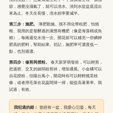
節，感覺沒濕氣了，就可以澆水。澆到水從盆底流出
來為止。冬天生長慢，澆水頻率要減半。
第三步：施肥。
薄肥勤施。我不用化學粒肥，怕燒
根。我用的是發酵過的液態有機肥（像是海藻精或魚
精），每兩週兌水澆一次。開花前可以補充一些磷鉀
肥高的肥料，幫助結果。切記，施肥寧可濃度低一
點，也別過濃。
第四步：修剪與授粉。
春天新芽萌發前，可以輕剪，
把過密、交叉的細弱枝剪掉，增加通風。小金橘可以
自花授粉，但陽台風小，開花時你可以輕輕搖晃枝
條，或者用毛筆在花蕊間掃一掃，能提高著果率。我
試過，有效。
我犯過的錯：
曾經有一盆，我愛心氾濫，每天