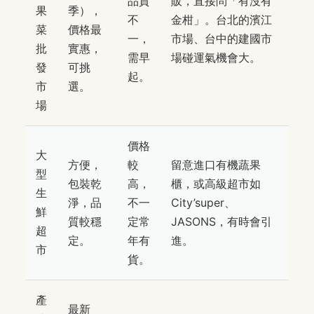
品質
販，直接問「有沒有
果
季），
不
金柑」。台北的濱江
菜
價格最
一，
市場、台中的建國市
批
實惠，
需早
場碰運氣機會大。
發
可挑
起。
市
選。
場
價格
大
方便，
較
留意進口有機蔬果
型
包裝乾
高，
櫃，或高級超市如
生
淨，品
不一
City’super、
鮮
質較穩
定常
JASONS，有時會引
超
定。
年有
進。
市
貨。
產
最新