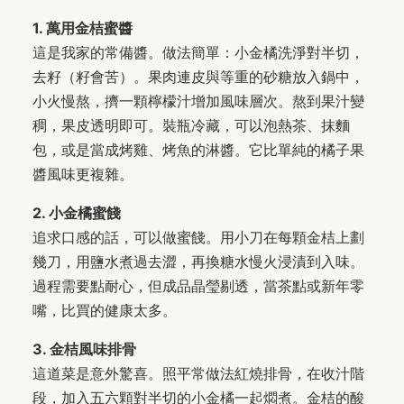
1. 萬用金桔蜜醬
這是我家的常備醬。做法簡單：小金橘洗淨對半切，
去籽（籽會苦）。果肉連皮與等重的砂糖放入鍋中，
小火慢熬，擠一顆檸檬汁增加風味層次。熬到果汁變
稠，果皮透明即可。裝瓶冷藏，可以泡熱茶、抹麵
包，或是當成烤雞、烤魚的淋醬。它比單純的橘子果
醬風味更複雜。
2. 小金橘蜜餞
追求口感的話，可以做蜜餞。用小刀在每顆金桔上劃
幾刀，用鹽水煮過去澀，再換糖水慢火浸漬到入味。
過程需要點耐心，但成品晶瑩剔透，當茶點或新年零
嘴，比買的健康太多。
3. 金桔風味排骨
這道菜是意外驚喜。照平常做法紅燒排骨，在收汁階
段，加入五六顆對半切的小金橘一起燜煮。金桔的酸