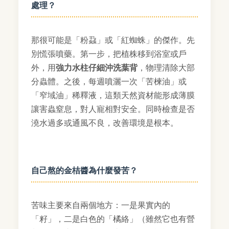
處理？
那很可能是「粉蝨」或「紅蜘蛛」的傑作。先
別慌張噴藥。第一步，把植株移到浴室或戶
外，用
強力水柱仔細沖洗葉背
，物理清除大部
分蟲體。之後，每週噴灑一次「苦楝油」或
「窄域油」稀釋液，這類天然資材能形成薄膜
讓害蟲窒息，對人寵相對安全。同時檢查是否
澆水過多或通風不良，改善環境是根本。
自己熬的金桔醬為什麼發苦？
苦味主要來自兩個地方：一是果實內的
「籽」，二是白色的「橘絡」（雖然它也有營