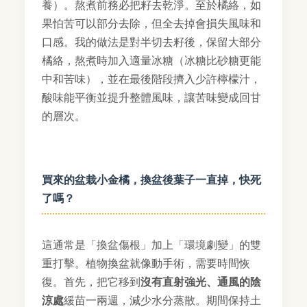
養）。熬煮前務必把籽去乾淨。至於橘絡，如
果怕苦可以部分去除，但全去掉會損失風味和
口感。我的做法是對半切去籽後，保留大部分
橘絡，熬煮時加入適量冰糖（冰糖比砂糖更能
中和苦味），並在最後階段擠入少許檸檬汁，
酸味能平衡並提升整體風味，讓苦味變成回甘
的層次。
買來的盆栽小金橘，換盆後葉子一直掉，快死
了嗎？
這通常是「換盆傷根」加上「環境劇變」的雙
重打擊。植物換盆就像動手術，需要時間恢
復。首先，把它移到
沒有直射強光、通風的陰
涼處
緩苗一兩週，減少水分蒸散。期間保持土