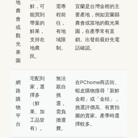
地
鮮，可
需專
宜蘭是台灣金柑的主
農
能買到
程前
要產地，例如宜蘭縣
會
帶葉的
往，
農會或當地的觀光果
或
鮮果，
有地
園，在產季常有直
觀
支持在
域限
銷。出發前最好先電
光
地農
制。
話確認。
果
民。
園
宅配到
無法
網
在PChome商店街、
家，選
親自
路
蝦皮購物搜尋「新鮮
擇多
挑
購
金柑」或「金桔」，
（鮮
選，
物
挑選評價高、有實拍
果、加
需負
平
圖的賣家。產季時選
工品皆
擔運
台
擇較多。
有）。
費。