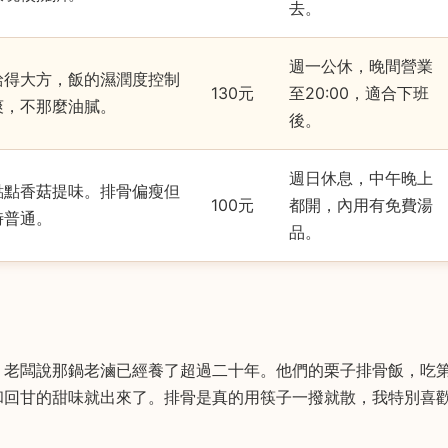
去。
週一公休，晚間營業
給得大方，飯的濕潤度控制
130元
至20:00，適合下班
爽，不那麼油膩。
後。
週日休息，中午晚上
點點香菇提味。排骨偏瘦但
100元
都開，內用有免費湯
時普通。
品。
。老闆說那鍋老滷已經養了超過二十年。他們的栗子排骨飯，吃
和回甘的甜味就出來了。排骨是真的用筷子一撥就散，我特別喜