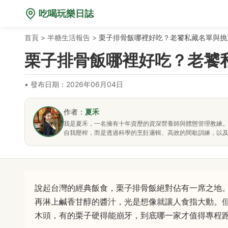
吃喝玩樂日誌
首頁
>
半糖生活報告
>
栗子排骨飯哪裡好吃？老饕私藏名單與挑
栗子排骨飯哪裡好吃？老饕
•
發布日期：2026年06月04日
作者：
夏禾
我是夏禾，一名擁有十年資歷的資深營養師與體態管理教練
自我壓榨，而是透過科學的烹飪邏輯、高效的間歇訓練，以
說起台灣的經典飯食，栗子排骨飯絕對佔有一席之地
再淋上鹹香甘醇的醬汁，光是想像就讓人食指大動。
木頭，有的栗子硬得能崩牙，到底哪一家才值得專程