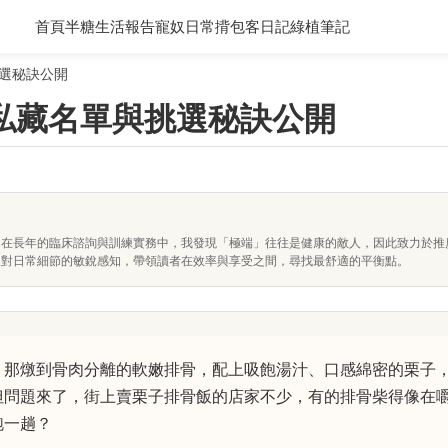
首頁
半糖生活報告
寵奴日常
揹包客日記
綠植筆記
選秘訣公開
私藏名單與挑選秘訣公開
。在長年的臨床諮詢與訓練實務中，我發現「極端」往往是健康的敵人，因此致力於推
及對日常細節的敏銳感知，帶領讀者在效率與享受之間，尋找最舒適的平衡點。
。那燉到骨肉分離的軟嫩排骨，配上吸飽湯汁、口感綿密的栗子
但問題來了，街上賣栗子排骨飯的店家不少，有的排骨柴得像在
跑一趟？