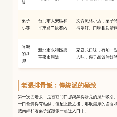
飯
栗子
台北市大安區和
文青風格小店，栗子
小巷
平東路二段巷內
得剛好。口味相對清
阿嬤
新北市永和區樂
家庭式口味，有加一
的灶
華夜市周邊
入味，栗子品質時好
腳
老張排骨飯：傳統派的極致
第一次去老張，是被它門口那鍋黑得發亮的滷汁吸引
一口會覺得有點鹹，但配上飯之後，那股濃厚的醬香
把肉絲和著栗子泥跟飯一起送入口中。