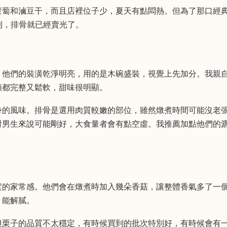
蘿蔔和滷豆干，而且店裡位子少，夏天有點悶熱。但為了那口經
到，排骨就已經賣光了。
。他們的裝潢乾淨明亮，用的是木碗盛裝，視覺上先加分。我親
顆都完整又鬆軟，甜味很明顯。
身的風味。排骨是選用肉質較嫩的部位，雖然燉煮時間可能沒老
對男生來說可能剛好，大食量者會有點空虛。我推薦加點他們的
實的家常感。他們會在燉煮時加入幾朵香菇，讓整體香氣多了一
，能解膩。
但栗子的品質不太穩定，有時候買到的批次特別好，有時候會有