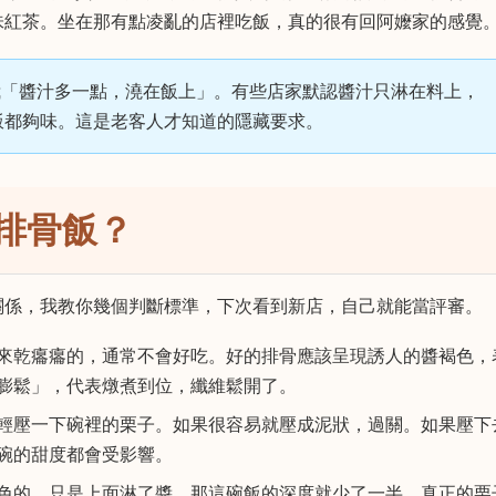
味紅茶。坐在那有點凌亂的店裡吃飯，真的很有回阿嬤家的感覺
「醬汁多一點，澆在飯上」。有些店家默認醬汁只淋在料上，
飯都夠味。這是老客人才知道的隱藏要求。
排骨飯？
關係，我教你幾個判斷標準，下次看到新店，自己就能當評審。
來乾癟癟的，通常不會好吃。好的排骨應該呈現誘人的醬褐色，
膨鬆」，代表燉煮到位，纖維鬆開了。
輕壓一下碗裡的栗子。如果很容易就壓成泥狀，過關。如果壓下
碗的甜度都會受影響。
色的，只是上面淋了醬，那這碗飯的深度就少了一半。真正的栗