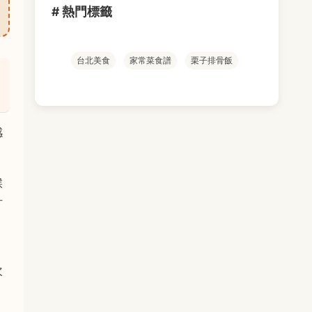
# 熱門標籤
台北美食
家常菜食譜
栗子排骨飯
感
候
汁
次