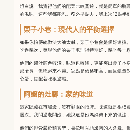
坦白說，我覺得他們的配菜比較普通，就是簡單的醃
的滋味，這些我都能忍。務必早點去，我上次12點半
栗子小巷：現代人的平衡選擇
如果你怕傳統做法太油太鹹，栗子小巷會是個好選擇
吃過幾次，發現他們的栗子處理得特別好，幾乎每一
他們的醬汁顏色較淺，味道也較淡，更能突出栗子本
那麼長，但吃起來不柴。缺點是價格稍高，而且飯量
心蛋，搭配著吃很過癮。
阿嬤的灶腳：家的味道
這家隱藏在市場邊，沒有顯眼的招牌。味道就是很樸
層次。我問過老闆娘，她說這是她媽媽傳下來的做法
他們的排骨屬於精實型，喜歡啃骨頭邊肉的人會愛。