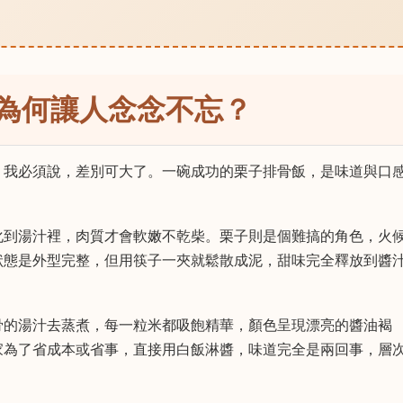
為何讓人念念不忘？
？我必須說，差別可大了。一碗成功的栗子排骨飯，是味道與口
化到湯汁裡，肉質才會軟嫩不乾柴。栗子則是個難搞的角色，火
狀態是外型完整，但用筷子一夾就鬆散成泥，甜味完全釋放到醬
骨的湯汁去蒸煮，每一粒米都吸飽精華，顏色呈現漂亮的醬油褐
家為了省成本或省事，直接用白飯淋醬，味道完全是兩回事，層