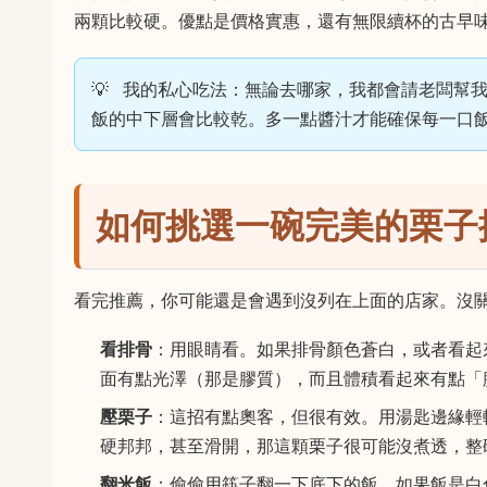
兩顆比較硬。優點是價格實惠，還有無限續杯的古早
我的私心吃法：無論去哪家，我都會請老闆幫我
飯的中下層會比較乾。多一點醬汁才能確保每一口
如何挑選一碗完美的栗子
看完推薦，你可能還是會遇到沒列在上面的店家。沒
看排骨
：用眼睛看。如果排骨顏色蒼白，或者看起
面有點光澤（那是膠質），而且體積看起來有點「
壓栗子
：這招有點奧客，但很有效。用湯匙邊緣輕
硬邦邦，甚至滑開，那這顆栗子很可能沒煮透，整
翻米飯
：偷偷用筷子翻一下底下的飯。如果飯是白