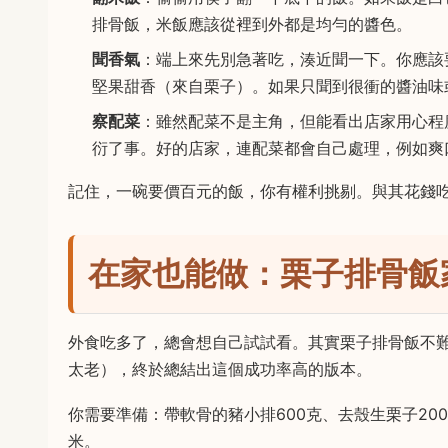
排骨飯，米飯應該從裡到外都是均勻的醬色。
聞香氣
：端上來先別急著吃，湊近聞一下。你應該
堅果甜香（來自栗子）。如果只聞到很衝的醬油味
察配菜
：雖然配菜不是主角，但能看出店家用心程
衍了事。好的店家，連配菜都會自己處理，例如爽
記住，一碗要價百元的飯，你有權利挑剔。與其花錢
在家也能做：栗子排骨飯
外食吃多了，總會想自己試試看。其實栗子排骨飯不
太老），終於總結出這個成功率高的版本。
你需要準備：帶軟骨的豬小排600克、去殼生栗子2
米。